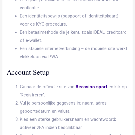
verificatie.
Een identiteitsbewijs (paspoort of identiteitskaart)
voor de KYC-procedure.
Een betaalmethode die je kent, zoals iDEAL, creditcard
of e‑wallet.
Een stabiele internetverbinding – de mobiele site werkt
vlekkeloos via PWA.
Account Setup
Ga naar de officiële site van
Becasino sport
en klik op
‘Registreren’.
Vul je persoonlijke gegevens in: naam, adres,
geboortedatum en valuta.
Kies een sterke gebruikersnaam en wachtwoord;
activeer 2FA indien beschikbaar.