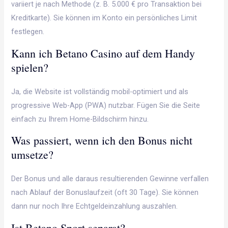
variiert je nach Methode (z. B. 5.000 € pro Transaktion bei
Kreditkarte). Sie können im Konto ein persönliches Limit
festlegen.
Kann ich Betano Casino auf dem Handy
spielen?
Ja, die Website ist vollständig mobil-optimiert und als
progressive Web-App (PWA) nutzbar. Fügen Sie die Seite
einfach zu Ihrem Home-Bildschirm hinzu.
Was passiert, wenn ich den Bonus nicht
umsetze?
Der Bonus und alle daraus resultierenden Gewinne verfallen
nach Ablauf der Bonuslaufzeit (oft 30 Tage). Sie können
dann nur noch Ihre Echtgeldeinzahlung auszahlen.
Ist Betano Sport separat?