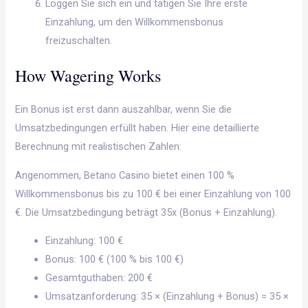
Loggen Sie sich ein und tätigen Sie Ihre erste
Einzahlung, um den Willkommensbonus
freizuschalten.
How Wagering Works
Ein Bonus ist erst dann auszahlbar, wenn Sie die
Umsatzbedingungen erfüllt haben. Hier eine detaillierte
Berechnung mit realistischen Zahlen:
Angenommen, Betano Casino bietet einen 100 %
Willkommensbonus bis zu 100 € bei einer Einzahlung von 100
€. Die Umsatzbedingung beträgt 35x (Bonus + Einzahlung).
Einzahlung: 100 €
Bonus: 100 € (100 % bis 100 €)
Gesamtguthaben: 200 €
Umsatzanforderung: 35 × (Einzahlung + Bonus) = 35 ×