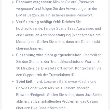
Passwort vergessen:
Klicken Sie auf „Passwort
vergessen“ und folgen Sie den Anweisungen in der
E‑Mail. Setzen Sie ein sicheres neues Passwort.
Verifizierung schlägt fehl:
Reichen Sie
hochauflösende, farbige Scans Ihres Ausweises und
einer aktuellen Adressbestätigung (nicht älter als drei
Monate) ein. Stellen Sie sicher, dass alle Daten exakt
übereinstimmen.
Einzahlung wird nicht gutgeschrieben:
Überprüfen
Sie den Status in der Transaktionshistorie. Warten Sie
30 Minuten; bei E-Wallets oft sofort. Kontaktieren Sie
den Support mit der Transaktions-ID.
Spiel lädt nicht:
Löschen Sie Browser-Cache und
Cookies oder wechseln Sie zu einem anderen
Browser/Endgerät. Stellen Sie sicher, dass JavaScript
aktiviert ist. Bei anhaltenden Problemen das Casino
über den Live-Chat informieren.