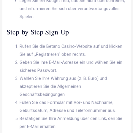
Legen Sie ein Budget fest, das Sie nicht überschreiten,
und informieren Sie sich über verantwortungsvolles
Spielen.
Step-by-Step Sign-Up
Rufen Sie die Betano Casino-Website auf und klicken
Sie auf „Registrieren“ oben rechts.
Geben Sie Ihre E‑Mail-Adresse ein und wählen Sie ein
sicheres Passwort.
Wählen Sie Ihre Währung aus (z. B. Euro) und
akzeptieren Sie die Allgemeinen
Geschäftsbedingungen.
Füllen Sie das Formular mit Vor‑ und Nachname,
Geburtsdatum, Adresse und Telefonnummer aus.
Bestätigen Sie Ihre Anmeldung über den Link, den Sie
per E‑Mail erhalten.