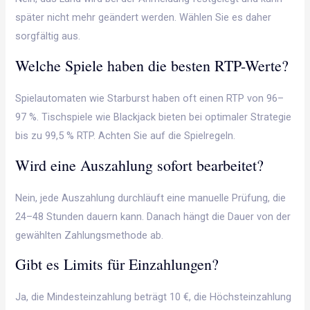
später nicht mehr geändert werden. Wählen Sie es daher
sorgfältig aus.
Welche Spiele haben die besten RTP-Werte?
Spielautomaten wie Starburst haben oft einen RTP von 96–
97 %. Tischspiele wie Blackjack bieten bei optimaler Strategie
bis zu 99,5 % RTP. Achten Sie auf die Spielregeln.
Wird eine Auszahlung sofort bearbeitet?
Nein, jede Auszahlung durchläuft eine manuelle Prüfung, die
24–48 Stunden dauern kann. Danach hängt die Dauer von der
gewählten Zahlungsmethode ab.
Gibt es Limits für Einzahlungen?
Ja, die Mindesteinzahlung beträgt 10 €, die Höchsteinzahlung