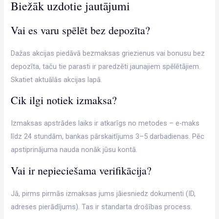
Biežāk uzdotie jautājumi
Vai es varu spēlēt bez depozīta?
Dažas akcijas piedāvā bezmaksas griezienus vai bonusu bez
depozīta, taču tie parasti ir paredzēti jaunajiem spēlētājiem.
Skatiet aktuālās akcijas lapā.
Cik ilgi notiek izmaksa?
Izmaksas apstrādes laiks ir atkarīgs no metodes – e-maks
līdz 24 stundām, bankas pārskaitījums 3–5 darbadienas. Pēc
apstiprinājuma nauda nonāk jūsu kontā.
Vai ir nepieciešama verifikācija?
Jā, pirms pirmās izmaksas jums jāiesniedz dokumenti (ID,
adreses pierādījums). Tas ir standarta drošības process.