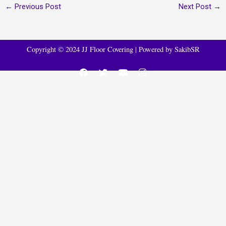
←
Previous Post
Next Post
→
Copyright © 2024 JJ Floor Covering | Powered by
SakibSR
F
T
Y
I
a
w
o
n
c
i
u
s
e
t
t
t
b
t
u
a
o
e
b
g
o
r
e
r
k
a
m