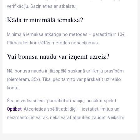
verifikāciju. Sazinieties ar atbalstu.
Kāda ir minimālā iemaksa?
Minimālā iemaksa atkarīga no metodes – parasti tā ir 10€.
Pārbaudiet konkrētās metodes nosacījumus.
Vai bonusa naudu var izņemt uzreiz?
Nē, bonusa nauda ir jāizspēlē saskaņā ar likmju prasībām
(piemēram, 35x). Tikai pēc tam to var pārskaitīt uz reālo
kontu.
Šis ceļvedis sniedz pamatinformāciju, lai sāktu spēlēt
Optibet
. Atcerieties spēlēt atbildīgi – iestatiet limitus un
neizmantojiet vairāk, nekā varat atļauties zaudēt. Veiksmi!