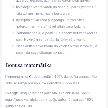
uzvārdu, e-pastu, dzimšanas datumu un adresi.
Izveidojiet lietotājvārdu un spēcīgu paroli (vismaz 8
rakstzīmes, lielie/mazie burti, cipari).
Apstipriniet, ka esat pilngadīgs, un piekrītiet
noteikumiem – atzīmējiet atbilstošo lodziņu.
Pārbaudiet savu e-pastu: jūs saņemsiet verifikācijas
saiti. Noklikšķiniet uz tās, lai aktivizētu kontu.
Piesakieties savā kontā un veiciet pirmo iemaksu, lai
saņemtu sagaidīšanas bonusu.
Bonusa matemātika
Pieņemsim, ka
Optibet
piedāvā 100% depozīta bonusu līdz
200€ ar likmju prasību 35x (iemaksa + bonuss).
Svarīgi:
Likmju prasības jāizpilda 30 dienu laikā. Spēļu
ieguldījums var atšķirties – spēļu automāti parasti 100%,
galda spēles 10%.