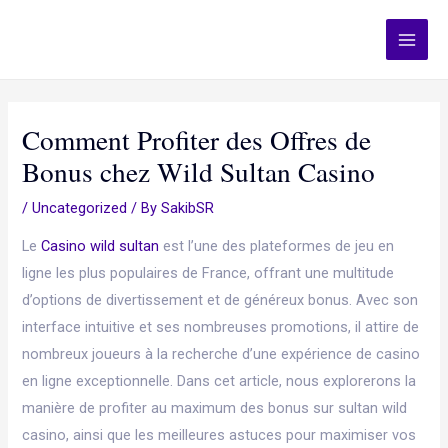
Skip
Post
Main
JJ Floor Covering
to
navigation
Men
content
Comment Profiter des Offres de
Bonus chez Wild Sultan Casino
/
Uncategorized
/ By
SakibSR
Le
Casino wild sultan
est l’une des plateformes de jeu en
ligne les plus populaires de France, offrant une multitude
d’options de divertissement et de généreux bonus. Avec son
interface intuitive et ses nombreuses promotions, il attire de
nombreux joueurs à la recherche d’une expérience de casino
en ligne exceptionnelle. Dans cet article, nous explorerons la
manière de profiter au maximum des bonus sur sultan wild
casino, ainsi que les meilleures astuces pour maximiser vos