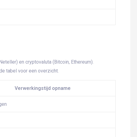
eteller) en cryptovaluta (Bitcoin, Ethereum).
de tabel voor een overzicht.
Verwerkingstijd opname
gen