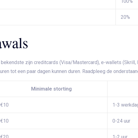
100%
20%
awals
kendste zijn creditcards (Visa/Mastercard), e-wallets (Skrill, N
e uren tot een paar dagen kunnen duren. Raadpleeg de onderstaan
Minimale storting
€10
1-3 werkda
€10
0-24 uur
€20
1-2 uur