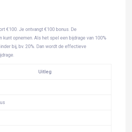
ort €100. Je ontvangt €100 bonus. De
en kunt opnemen. Als het spel een bijdrage van 100%
nder bij, bv. 20%. Dan wordt de effectieve
jdrage.
Uitleg
nus