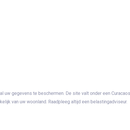
al uw gegevens te beschermen. De site valt onder een Curacaose
kelijk van uw woonland. Raadpleeg altijd een belastingadviseur.