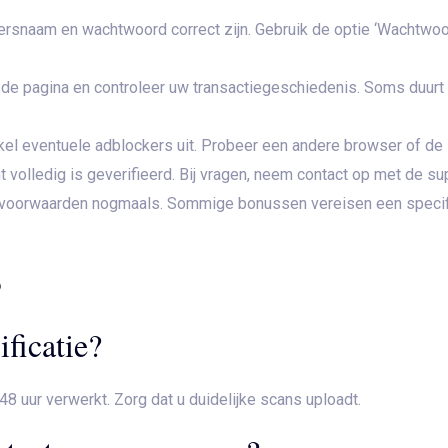
ersnaam en wachtwoord correct zijn. Gebruik de optie ‘Wachtwoo
de pagina en controleer uw transactiegeschiedenis. Soms duurt 
el eventuele adblockers uit. Probeer een andere browser of 
 volledig is geverifieerd. Bij vragen, neem contact op met de sup
oorwaarden nogmaals. Sommige bonussen vereisen een specifie
s
ficatie?
8 uur verwerkt. Zorg dat u duidelijke scans uploadt.