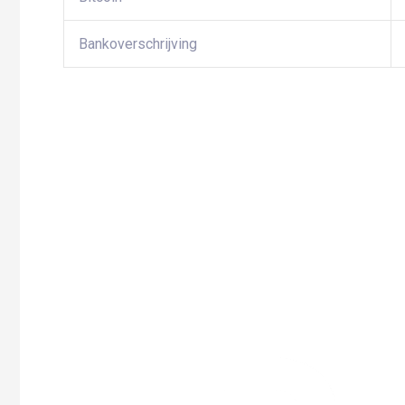
Bankoverschrijving