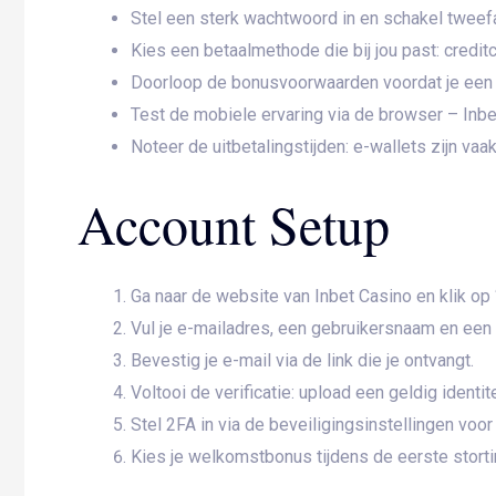
Stel een sterk wachtwoord in en schakel tweefac
Kies een betaalmethode die bij jou past: creditc
Doorloop de bonusvoorwaarden voordat je een 
Test de mobiele ervaring via de browser – Inb
Noteer de uitbetalingstijden: e-wallets zijn vaa
Account Setup
Ga naar de website van Inbet Casino en klik op ‘
Vul je e-mailadres, een gebruikersnaam en een 
Bevestig je e-mail via de link die je ontvangt.
Voltooi de verificatie: upload een geldig ident
Stel 2FA in via de beveiligingsinstellingen voor 
Kies je welkomstbonus tijdens de eerste stort