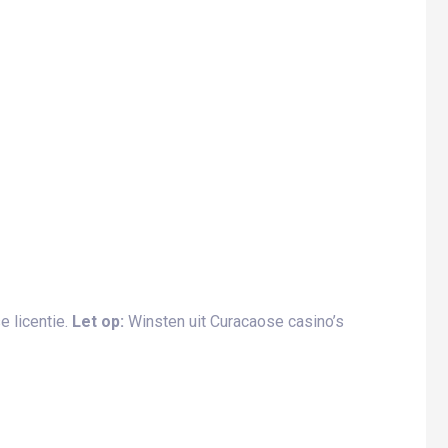
 licentie.
Let op:
Winsten uit Curacaose casino’s