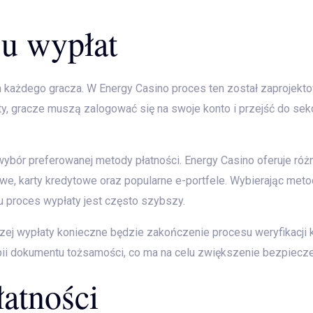
u wypłat
 każdego gracza. W Energy Casino proces ten został zaprojektowa
gracze muszą zalogować się na swoje konto i przejść do sekcji
wybór preferowanej metody płatności. Energy Casino oferuje róż
e, karty kredytowe oraz popularne e-portfele. Wybierając metod
 proces wypłaty jest często szybszy.
zej wypłaty konieczne będzie zakończenie procesu weryfikacji 
pii dokumentu tożsamości, co ma na celu zwiększenie bezpiecz
atności