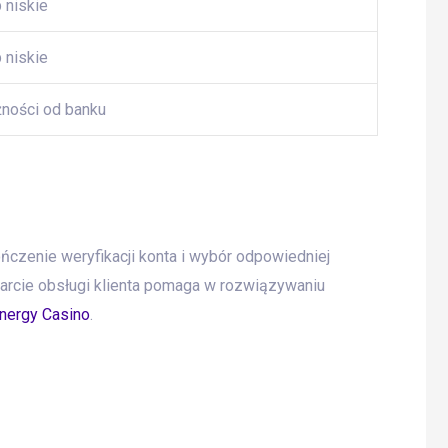
b niskie
b niskie
ności od banku
ńczenie weryfikacji konta i wybór odpowiedniej
parcie obsługi klienta pomaga w rozwiązywaniu
nergy Casino
.