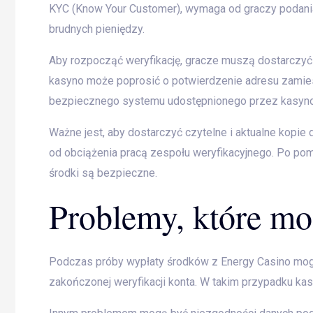
KYC (Know Your Customer), wymaga od graczy podania 
brudnych pieniędzy.
Aby rozpocząć weryfikację, gracze muszą dostarczyć
kasyno może poprosić o potwierdzenie adresu zamie
bezpiecznego systemu udostępnionego przez kasyno
Ważne jest, aby dostarczyć czytelne i aktualne kopie
od obciążenia pracą zespołu weryfikacyjnego. Po po
środki są bezpieczne.
Problemy, które mo
Podczas próby wypłaty środków z Energy Casino mogą
zakończonej weryfikacji konta. W takim przypadku kas