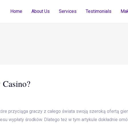
Home
About Us
Services
Testimonials
Mak
y Casino?
tóre przyciąga graczy z całego świata swoją szeroką ofertą gier
esu wypłaty środków. Dlatego też w tym artykule dokładnie om