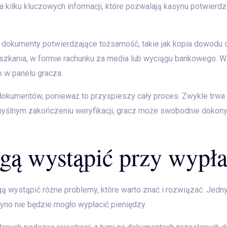
kilku kluczowych informacji, które pozwalają kasynu potwierdz
 dokumenty potwierdzające tożsamość, takie jak kopia dowodu o
szkania, w formie rachunku za media lub wyciągu bankowego. 
 w panelu gracza.
 dokumentów, ponieważ to przyspieszy cały proces. Zwykle trwa 
myślnym zakończeniu weryfikacji, gracz może swobodnie dokony
gą wystąpić przy wypła
 wystąpić różne problemy, które warto znać i rozwiązać. Jedny
yno nie będzie mogło wypłacić pieniędzy.