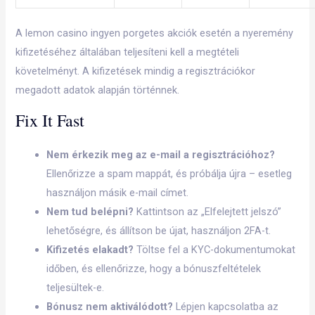
A lemon casino ingyen porgetes akciók esetén a nyeremény
kifizetéséhez általában teljesíteni kell a megtételi
követelményt. A kifizetések mindig a regisztrációkor
megadott adatok alapján történnek.
Fix It Fast
Nem érkezik meg az e-mail a regisztrációhoz?
Ellenőrizze a spam mappát, és próbálja újra – esetleg
használjon másik e-mail címet.
Nem tud belépni?
Kattintson az „Elfelejtett jelszó”
lehetőségre, és állítson be újat, használjon 2FA-t.
Kifizetés elakadt?
Töltse fel a KYC-dokumentumokat
időben, és ellenőrizze, hogy a bónuszfeltételek
teljesültek-e.
Bónusz nem aktiválódott?
Lépjen kapcsolatba az