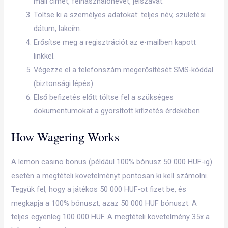
mail címét, felhasználónevét, jelszavát.
Töltse ki a személyes adatokat: teljes név, születési
dátum, lakcím.
Erősítse meg a regisztrációt az e-mailben kapott
linkkel.
Végezze el a telefonszám megerősítését SMS-kóddal
(biztonsági lépés).
Első befizetés előtt töltse fel a szükséges
dokumentumokat a gyorsított kifizetés érdekében.
How Wagering Works
A lemon casino bonus (például 100% bónusz 50 000 HUF-ig)
esetén a megtételi követelményt pontosan ki kell számolni.
Tegyük fel, hogy a játékos 50 000 HUF-ot fizet be, és
megkapja a 100% bónuszt, azaz 50 000 HUF bónuszt. A
teljes egyenleg 100 000 HUF. A megtételi követelmény 35x a