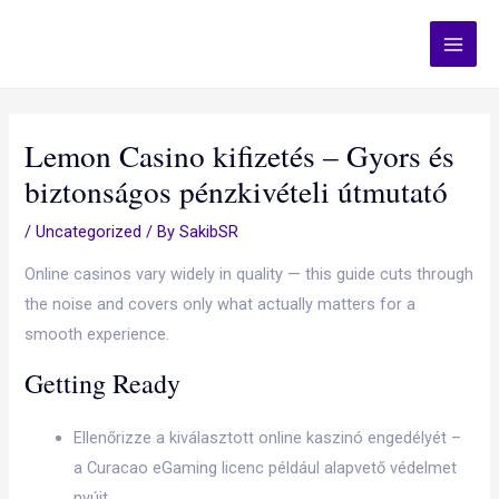
Skip
Post
Main
JJ Floor Covering
to
navigation
Men
content
Lemon Casino kifizetés – Gyors és
biztonságos pénzkivételi útmutató
/
Uncategorized
/ By
SakibSR
Online casinos vary widely in quality — this guide cuts through
the noise and covers only what actually matters for a
smooth experience.
Getting Ready
Ellenőrizze a kiválasztott online kaszinó engedélyét –
a Curacao eGaming licenc például alapvető védelmet
nyújt.