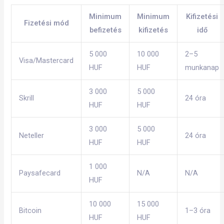
Minimum
Minimum
Kifizetési
Fizetési mód
befizetés
kifizetés
idő
5 000
10 000
2–5
Visa/Mastercard
HUF
HUF
munkanap
3 000
5 000
Skrill
24 óra
HUF
HUF
3 000
5 000
Neteller
24 óra
HUF
HUF
1 000
Paysafecard
N/A
N/A
HUF
10 000
15 000
Bitcoin
1–3 óra
HUF
HUF