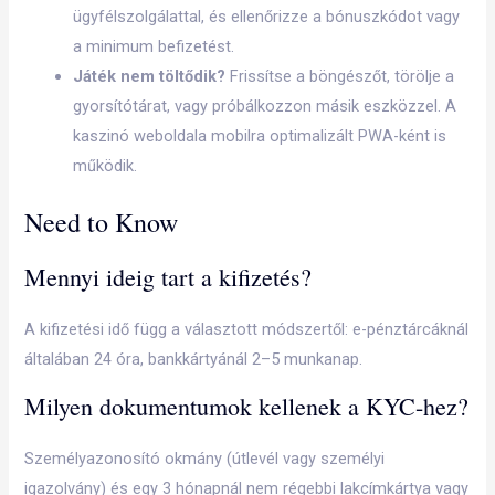
ügyfélszolgálattal, és ellenőrizze a bónuszkódot vagy
a minimum befizetést.
Játék nem töltődik?
Frissítse a böngészőt, törölje a
gyorsítótárat, vagy próbálkozzon másik eszközzel. A
kaszinó weboldala mobilra optimalizált PWA-ként is
működik.
Need to Know
Mennyi ideig tart a kifizetés?
A kifizetési idő függ a választott módszertől: e-pénztárcáknál
általában 24 óra, bankkártyánál 2–5 munkanap.
Milyen dokumentumok kellenek a KYC-hez?
Személyazonosító okmány (útlevél vagy személyi
igazolvány) és egy 3 hónapnál nem régebbi lakcímkártya vagy