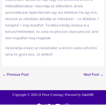
fiókbeállításokban. Használja az időkorlátot, amely
automatikusan kijelentkezteti egy óra elteltével. Ha úgy érzi,
elveszíti az irányítást, aktiválja az önkizárást – ez általában 1
hónaptól 1 évig terjedhet. Továbbá mindig olvassa el a
bónuszfeltételeket, és soha ne játsszon olyan pénzzel, amit
nem engedhet meg magának.
Ha betartja ezeket az irányelveket, a lemon casino kifizetés
sima és gyors lesz. Jó játékot!
←
Previous Post
Next Post
→
Copyright © 2024 JJ Floor Covering | Powered by
SakibSR
F
T
Y
I