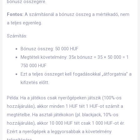
bónusz összegére.
Fontos:
A számításnál a bónusz összeg a mértékadó, nem
a teljes egyenleg.
Számítás:
Bónusz összeg: 50 000 HUF
Megtételi követelmény: 35x bónusz = 35 × 50 000 = 1
750 000 HUF
Ezt a teljes összeget kell fogadásokkal „átforgatnia” a
kifizetés előtt.
Példa: Ha a játékos csak nyerőgépeken játszik (100%-os
hozzájárulás), akkor minden 1 HUF tét 1 HUF-ot számít a
megtételbe. Ha asztali játékokon (pl. blackjack, 10%-os
hozzájárulás), akkor 10 000 HUF tét csak 1 000 HUF-ot ér.
Ezért a nyerőgépek a leggyorsabbak a követelmény