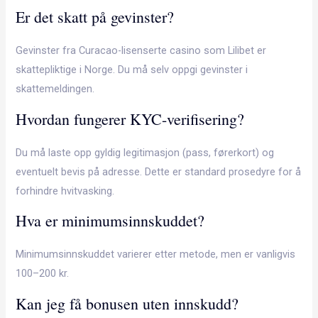
Er det skatt på gevinster?
Gevinster fra Curacao-lisenserte casino som Lilibet er
skattepliktige i Norge. Du må selv oppgi gevinster i
skattemeldingen.
Hvordan fungerer KYC-verifisering?
Du må laste opp gyldig legitimasjon (pass, førerkort) og
eventuelt bevis på adresse. Dette er standard prosedyre for å
forhindre hvitvasking.
Hva er minimumsinnskuddet?
Minimumsinnskuddet varierer etter metode, men er vanligvis
100–200 kr.
Kan jeg få bonusen uten innskudd?