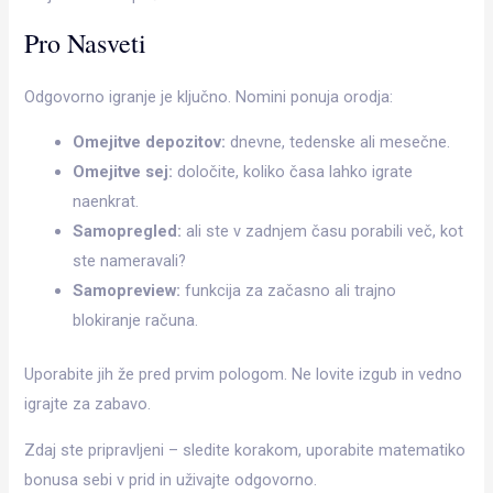
Pro Nasveti
Odgovorno igranje je ključno. Nomini ponuja orodja:
Omejitve depozitov:
dnevne, tedenske ali mesečne.
Omejitve sej:
določite, koliko časa lahko igrate
naenkrat.
Samopregled:
ali ste v zadnjem času porabili več, kot
ste nameravali?
Samopreview:
funkcija za začasno ali trajno
blokiranje računa.
Uporabite jih že pred prvim pologom. Ne lovite izgub in vedno
igrajte za zabavo.
Zdaj ste pripravljeni – sledite korakom, uporabite matematiko
bonusa sebi v prid in uživajte odgovorno.