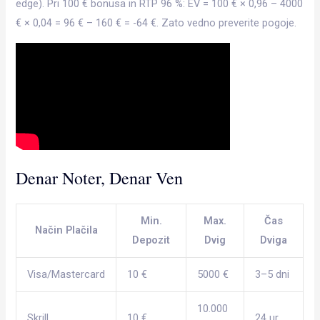
edge). Pri 100 € bonusa in RTP 96 %: EV = 100 € × 0,96 – 4000
€ × 0,04 = 96 € – 160 € = -64 €. Zato vedno preverite pogoje.
Denar Noter, Denar Ven
Min.
Max.
Čas
Način Plačila
Depozit
Dvig
Dviga
Visa/Mastercard
10 €
5000 €
3–5 dni
10.000
Skrill
10 €
24 ur