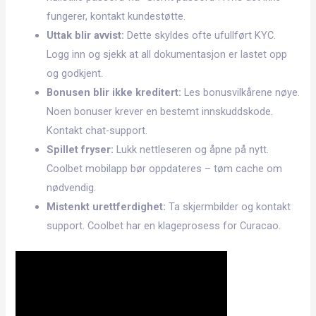
fungerer, kontakt kundestøtte.
Uttak blir avvist:
Dette skyldes ofte ufullført KYC.
Logg inn og sjekk at all dokumentasjon er lastet opp
og godkjent.
Bonusen blir ikke kreditert:
Les bonusvilkårene nøye.
Noen bonuser krever en bestemt innskuddskode.
Kontakt chat-support.
Spillet fryser:
Lukk nettleseren og åpne på nytt.
Coolbet mobilapp bør oppdateres – tøm cache om
nødvendig.
Mistenkt urettferdighet:
Ta skjermbilder og kontakt
support. Coolbet har en klageprosess for Curacao.