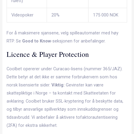
rulett)
Videopoker
20%
175 000 NOK
For å maksimere sjansene, velg spilleautomater med høy
RTP. Se
Good to Know
-seksjonen for anbefalinger.
Licence & Player Protection
Coolbet opererer under Curacao-lisens (nummer 365/JAZ).
Dette betyr at det ikke er samme forbrukervern som hos
norsk lisensierte sider.
Viktig:
Gevinster kan være
skattepliktige i Norge – ta kontakt med Skatteetaten for
avklaring. Coolbet bruker SSL-kryptering for å beskytte data,
og tilbyr ansvarlige spillverktøy som innskuddsgrenser og
tidsavbrudd. Vi anbefaler å aktivere tofaktorautentisering
(2FA) for ekstra sikkerhet.