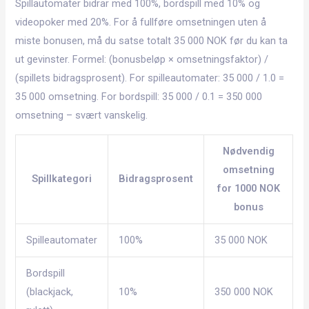
Spillautomater bidrar med 100%, bordspill med 10% og
videopoker med 20%. For å fullføre omsetningen uten å
miste bonusen, må du satse totalt 35 000 NOK før du kan ta
ut gevinster. Formel: (bonusbeløp × omsetningsfaktor) /
(spillets bidragsprosent). For spilleautomater: 35 000 / 1.0 =
35 000 omsetning. For bordspill: 35 000 / 0.1 = 350 000
omsetning – svært vanskelig.
Nødvendig
omsetning
Spillkategori
Bidragsprosent
for 1000 NOK
bonus
Spilleautomater
100%
35 000 NOK
Bordspill
(blackjack,
10%
350 000 NOK