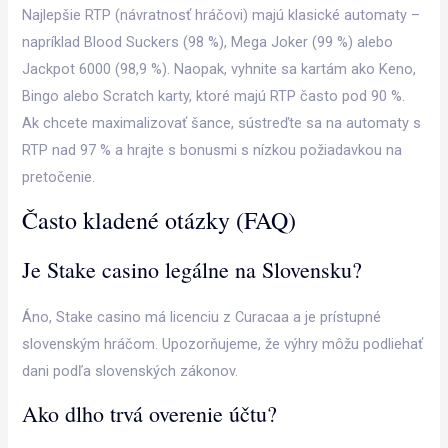
Najlepšie RTP (návratnosť hráčovi) majú klasické automaty –
napríklad Blood Suckers (98 %), Mega Joker (99 %) alebo
Jackpot 6000 (98,9 %). Naopak, vyhnite sa kartám ako Keno,
Bingo alebo Scratch karty, ktoré majú RTP často pod 90 %.
Ak chcete maximalizovať šance, sústreďte sa na automaty s
RTP nad 97 % a hrajte s bonusmi s nízkou požiadavkou na
pretočenie.
Často kladené otázky (FAQ)
Je Stake casino legálne na Slovensku?
Áno, Stake casino má licenciu z Curacaa a je prístupné
slovenským hráčom. Upozorňujeme, že výhry môžu podliehať
dani podľa slovenských zákonov.
Ako dlho trvá overenie účtu?