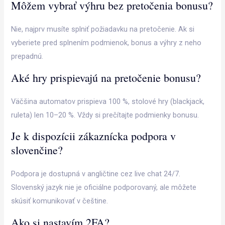
Môžem vybrať výhru bez pretočenia bonusu?
Nie, najprv musíte splniť požiadavku na pretočenie. Ak si
vyberiete pred splnením podmienok, bonus a výhry z neho
prepadnú.
Aké hry prispievajú na pretočenie bonusu?
Väčšina automatov prispieva 100 %, stolové hry (blackjack,
ruleta) len 10–20 %. Vždy si prečítajte podmienky bonusu.
Je k dispozícii zákaznícka podpora v
slovenčine?
Podpora je dostupná v angličtine cez live chat 24/7.
Slovenský jazyk nie je oficiálne podporovaný, ale môžete
skúsiť komunikovať v češtine.
Ako si nastavím 2FA?