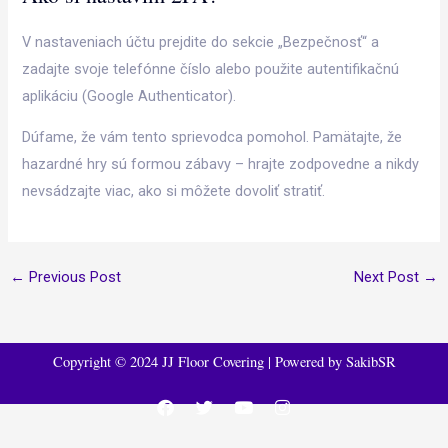
V nastaveniach účtu prejdite do sekcie „Bezpečnosť“ a
zadajte svoje telefónne číslo alebo použite autentifikačnú
aplikáciu (Google Authenticator).
Dúfame, že vám tento sprievodca pomohol. Pamätajte, že
hazardné hry sú formou zábavy – hrajte zodpovedne a nikdy
nevsádzajte viac, ako si môžete dovoliť stratiť.
←
Previous Post
Next Post
→
Copyright © 2024 JJ Floor Covering | Powered by
SakibSR
F
T
Y
I
a
w
o
n
c
i
u
s