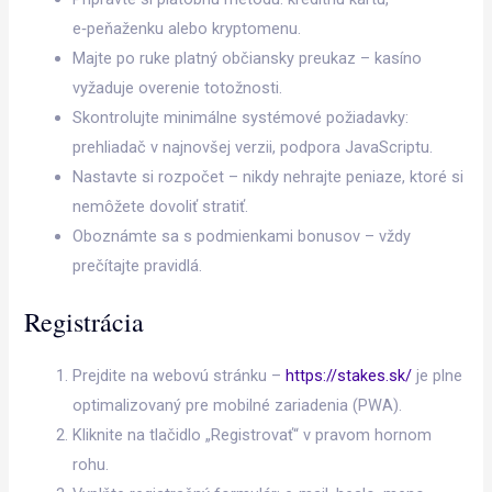
e‑peňaženku alebo kryptomenu.
Majte po ruke platný občiansky preukaz – kasíno
vyžaduje overenie totožnosti.
Skontrolujte minimálne systémové požiadavky:
prehliadač v najnovšej verzii, podpora JavaScriptu.
Nastavte si rozpočet – nikdy nehrajte peniaze, ktoré si
nemôžete dovoliť stratiť.
Oboznámte sa s podmienkami bonusov – vždy
prečítajte pravidlá.
Registrácia
Prejdite na webovú stránku –
https://stakes.sk/
je plne
optimalizovaný pre mobilné zariadenia (PWA).
Kliknite na tlačidlo „Registrovať“ v pravom hornom
rohu.