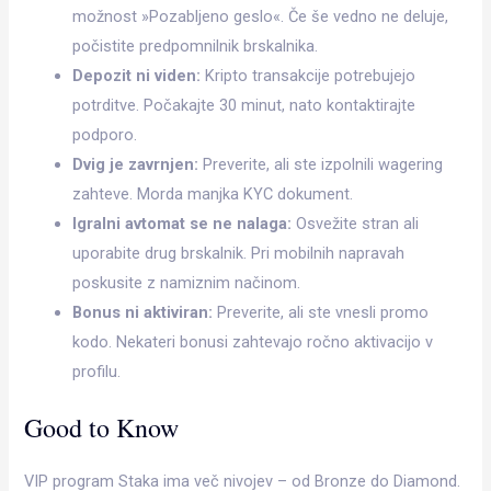
možnost »Pozabljeno geslo«. Če še vedno ne deluje,
počistite predpomnilnik brskalnika.
Depozit ni viden:
Kripto transakcije potrebujejo
potrditve. Počakajte 30 minut, nato kontaktirajte
podporo.
Dvig je zavrnjen:
Preverite, ali ste izpolnili wagering
zahteve. Morda manjka KYC dokument.
Igralni avtomat se ne nalaga:
Osvežite stran ali
uporabite drug brskalnik. Pri mobilnih napravah
poskusite z namiznim načinom.
Bonus ni aktiviran:
Preverite, ali ste vnesli promo
kodo. Nekateri bonusi zahtevajo ročno aktivacijo v
profilu.
Good to Know
VIP program Staka ima več nivojev – od Bronze do Diamond.