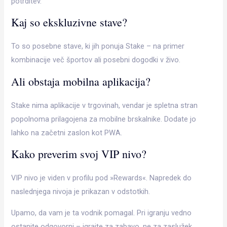
potrditev.
Kaj so ekskluzivne stave?
To so posebne stave, ki jih ponuja Stake – na primer
kombinacije več športov ali posebni dogodki v živo.
Ali obstaja mobilna aplikacija?
Stake nima aplikacije v trgovinah, vendar je spletna stran
popolnoma prilagojena za mobilne brskalnike. Dodate jo
lahko na začetni zaslon kot PWA.
Kako preverim svoj VIP nivo?
VIP nivo je viden v profilu pod »Rewards«. Napredek do
naslednjega nivoja je prikazan v odstotkih.
Upamo, da vam je ta vodnik pomagal. Pri igranju vedno
ostanite odgovorni – igrajte za zabavo, ne za zaslužek.