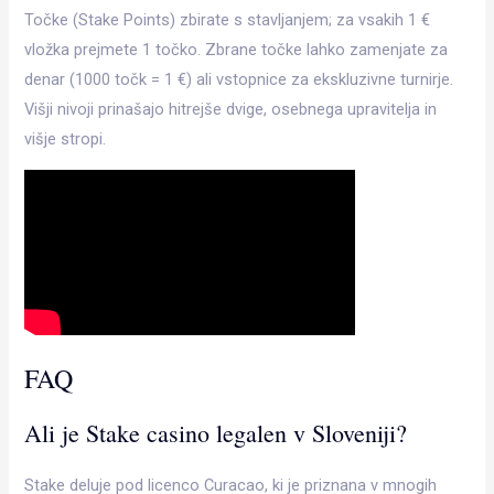
Točke (Stake Points) zbirate s stavljanjem; za vsakih 1 €
vložka prejmete 1 točko. Zbrane točke lahko zamenjate za
denar (1000 točk = 1 €) ali vstopnice za ekskluzivne turnirje.
Višji nivoji prinašajo hitrejše dvige, osebnega upravitelja in
višje stropi.
FAQ
Ali je Stake casino legalen v Sloveniji?
Stake deluje pod licenco Curacao, ki je priznana v mnogih