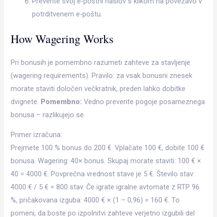
Preverite svoj e‑poštni naslov s klikom na povezavo v
potrditvenem e‑poštu.
How Wagering Works
Pri bonusih je pomembno razumeti zahteve za stavljenje
(wagering requirements). Pravilo: za vsak bonusni znesek
morate staviti določen večkratnik, preden lahko dobitke
dvignete.
Pomembno:
Vedno preverite pogoje posameznega
bonusa – razlikujejo se.
Primer izračuna:
Prejmete 100 % bonus do 200 €. Vplačate 100 €, dobite 100 €
bonusa. Wagering: 40× bonus. Skupaj morate staviti: 100 € ×
40 = 4000 €. Povprečna vrednost stave je 5 €. Število stav:
4000 € / 5 € = 800 stav. Če igrate igralne avtomate z RTP 96
%, pričakovana izguba: 4000 € × (1 – 0,96) = 160 €. To
pomeni, da boste po izpolnitvi zahteve verjetno izgubili del