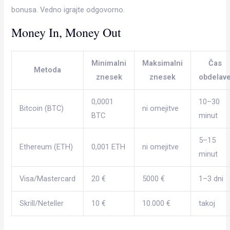
bonusa. Vedno igrajte odgovorno.
Money In, Money Out
Minimalni
Maksimalni
Čas
Metoda
znesek
znesek
obdelav
0,0001
10–30
Bitcoin (BTC)
ni omejitve
BTC
minut
5–15
Ethereum (ETH)
0,001 ETH
ni omejitve
minut
Visa/Mastercard
20 €
5000 €
1–3 dni
Skrill/Neteller
10 €
10.000 €
takoj