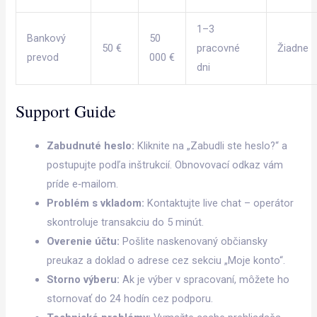
1–3
Bankový
50
50 €
pracovné
Žiadne
prevod
000 €
dni
Support Guide
Zabudnuté heslo:
Kliknite na „Zabudli ste heslo?“ a
postupujte podľa inštrukcií. Obnovovací odkaz vám
príde e‑mailom.
Problém s vkladom:
Kontaktujte live chat – operátor
skontroluje transakciu do 5 minút.
Overenie účtu:
Pošlite naskenovaný občiansky
preukaz a doklad o adrese cez sekciu „Moje konto“.
Storno výberu:
Ak je výber v spracovaní, môžete ho
stornovať do 24 hodín cez podporu.