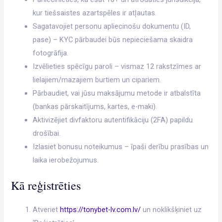
kur tiešsaistes azartspēles ir atļautas.
Sagatavojiet personu apliecinošu dokumentu (ID,
pase) – KYC pārbaudei būs nepieciešama skaidra
fotogrāfija.
Izvēlieties spēcīgu paroli – vismaz 12 rakstzīmes ar
lielajiem/mazajiem burtiem un cipariem.
Pārbaudiet, vai jūsu maksājumu metode ir atbalstīta
(bankas pārskaitījums, kartes, e-maki).
Aktivizējiet divfaktoru autentifikāciju (2FA) papildu
drošībai.
Izlasiet bonusu noteikumus – īpaši derību prasības un
laika ierobežojumus.
Kā reģistrēties
Atveriet
https://tonybet-lv.com.lv/
un noklikšķiniet uz