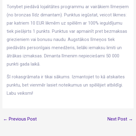
Tonybet piedāvā lojalitātes programmu ar vairākiem līmeņiem
(no bronzas līdz dimantam). Punktus iegūstat, veicot likmes:
par katriem 10 EUR likmēm uz spēlēm ar 100% ieguldījumu
tiek piešķirts 1 punkts. Punktus var apmainīt pret bezmaksas
griezieniem vai bonusu naudu. Augstākos līmeņos tiek
piedāvāts personīgais menedžeris, lielāki iemaksu limiti un
ātrākas izmaksas. Dimanta līmenim nepieciešami 50 000
punkti gada laikā.
Šī rokasgrāmata ir tikai sākums. Izmantojiet to kā atskaites
punktu, bet vienmēr lasiet noteikumus un spēlējiet atbildīgi.
Labu veiksmi!
←
Previous Post
Next Post
→