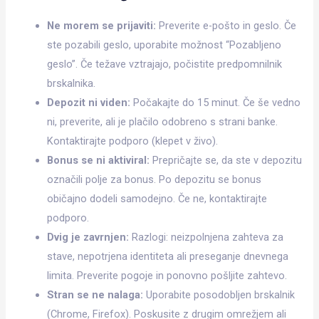
Ne morem se prijaviti:
Preverite e-pošto in geslo. Če
ste pozabili geslo, uporabite možnost “Pozabljeno
geslo”. Če težave vztrajajo, počistite predpomnilnik
brskalnika.
Depozit ni viden:
Počakajte do 15 minut. Če še vedno
ni, preverite, ali je plačilo odobreno s strani banke.
Kontaktirajte podporo (klepet v živo).
Bonus se ni aktiviral:
Prepričajte se, da ste v depozitu
označili polje za bonus. Po depozitu se bonus
običajno dodeli samodejno. Če ne, kontaktirajte
podporo.
Dvig je zavrnjen:
Razlogi: neizpolnjena zahteva za
stave, nepotrjena identiteta ali preseganje dnevnega
limita. Preverite pogoje in ponovno pošljite zahtevo.
Stran se ne nalaga:
Uporabite posodobljen brskalnik
(Chrome, Firefox). Poskusite z drugim omrežjem ali