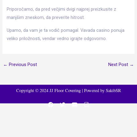
Priporočamo, da pred večjimi dvigi najprej preizkusite z
manjšim zneskom, da preverite hitrost.
Upamo, da vam je ta vodič pomagal. Vavada casino ponuja
veliko priložnosti, vendar vedno igrajte odgovorno.
←
Previous Post
Next Post
→
Copyright © 2024 JJ Floor Covering | Powered by
SakibSR
F
T
Y
I
a
w
o
n
c
i
u
s
e
t
t
t
b
t
u
a
o
e
b
g
o
r
e
r