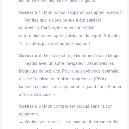
les connexions depuis certaines régions.
Scénario 4 :
Mon bonus n’apparaît pas après le dépôt.
→ Vérifiez que le code bonus a été saisi (si
applicable). Parfois, le bonus est crédité
automatiquement après validation du dépôt. Attendez
10 minutes, puis contactez le support.
Scénario 5 :
Le jeu se charge lentement ou se bloque.
→ Testez avec un autre navigateur. Désactivez les
bloqueurs de publicité. Pour une expérience optimale,
utilisez l’application mobile progressive (PWA) :
lancez-la depuis le navigateur en cliquant sur « Ajouter
à l’écran d’accueil ».
Scénario 6 :
Mon compte est bloqué sans raison
apparente.
→ Vérifiez vos e-mails. Le casino peut demander des