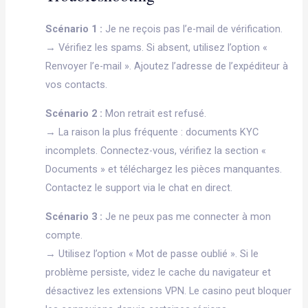
Scénario 1 :
Je ne reçois pas l’e-mail de vérification.
→ Vérifiez les spams. Si absent, utilisez l’option «
Renvoyer l’e-mail ». Ajoutez l’adresse de l’expéditeur à
vos contacts.
Scénario 2 :
Mon retrait est refusé.
→ La raison la plus fréquente : documents KYC
incomplets. Connectez-vous, vérifiez la section «
Documents » et téléchargez les pièces manquantes.
Contactez le support via le chat en direct.
Scénario 3 :
Je ne peux pas me connecter à mon
compte.
→ Utilisez l’option « Mot de passe oublié ». Si le
problème persiste, videz le cache du navigateur et
désactivez les extensions VPN. Le casino peut bloquer