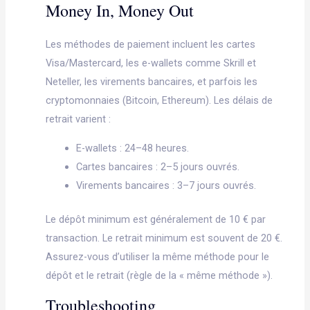
Money In, Money Out
Les méthodes de paiement incluent les cartes
Visa/Mastercard, les e-wallets comme Skrill et
Neteller, les virements bancaires, et parfois les
cryptomonnaies (Bitcoin, Ethereum). Les délais de
retrait varient :
E-wallets : 24–48 heures.
Cartes bancaires : 2–5 jours ouvrés.
Virements bancaires : 3–7 jours ouvrés.
Le dépôt minimum est généralement de 10 € par
transaction. Le retrait minimum est souvent de 20 €.
Assurez-vous d’utiliser la même méthode pour le
dépôt et le retrait (règle de la « même méthode »).
Troubleshooting