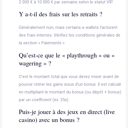
2 000 € à 10 000 € par semaine selon le statut VIP.
Y a-t-il des frais sur les retraits ?
Généralement non, mais certains e-wallets facturent
des frais internes. Vérifiez les conditions générales de
la section « Paiements ».
Qu’est-ce que le « playthrough » ou «
wagering » ?
C’est le montant total que vous devez miser avant de
pouvoir retirer les gains issus d’un bonus. Il est calculé
en multipliant le montant du bonus (ou dépôt + bonus)
par un coefficient (ex. 35x).
Puis-je jouer à des jeux en direct (live
casino) avec un bonus ?