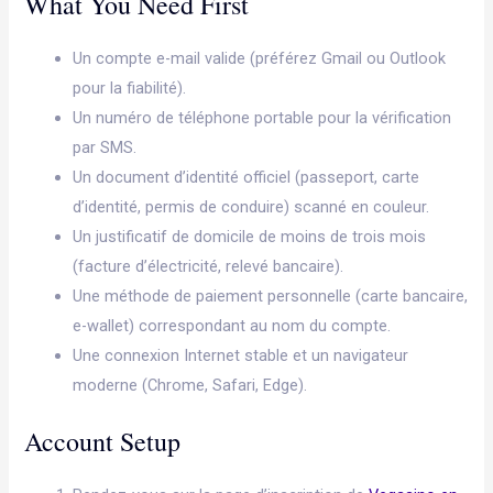
What You Need First
Un compte e-mail valide (préférez Gmail ou Outlook
pour la fiabilité).
Un numéro de téléphone portable pour la vérification
par SMS.
Un document d’identité officiel (passeport, carte
d’identité, permis de conduire) scanné en couleur.
Un justificatif de domicile de moins de trois mois
(facture d’électricité, relevé bancaire).
Une méthode de paiement personnelle (carte bancaire,
e-wallet) correspondant au nom du compte.
Une connexion Internet stable et un navigateur
moderne (Chrome, Safari, Edge).
Account Setup