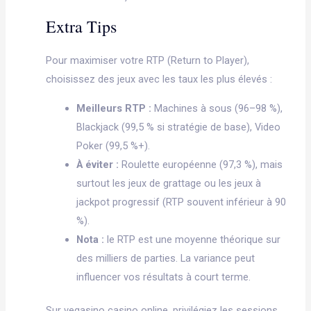
Extra Tips
Pour maximiser votre RTP (Return to Player),
choisissez des jeux avec les taux les plus élevés :
Meilleurs RTP :
Machines à sous (96–98 %),
Blackjack (99,5 % si stratégie de base), Video
Poker (99,5 %+).
À éviter :
Roulette européenne (97,3 %), mais
surtout les jeux de grattage ou les jeux à
jackpot progressif (RTP souvent inférieur à 90
%).
Nota :
le RTP est une moyenne théorique sur
des milliers de parties. La variance peut
influencer vos résultats à court terme.
Sur vegasino casino online, privilégiez les sessions