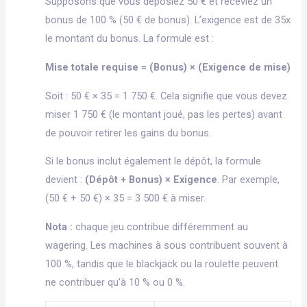
Supposons que vous déposiez 50 € et receviez un
bonus de 100 % (50 € de bonus). L’exigence est de 35x
le montant du bonus. La formule est :
Mise totale requise = (Bonus) × (Exigence de mise)
Soit : 50 € × 35 = 1 750 €. Cela signifie que vous devez
miser 1 750 € (le montant joué, pas les pertes) avant
de pouvoir retirer les gains du bonus.
Si le bonus inclut également le dépôt, la formule
devient :
(Dépôt + Bonus) × Exigence
. Par exemple,
(50 € + 50 €) × 35 = 3 500 € à miser.
Nota :
chaque jeu contribue différemment au
wagering. Les machines à sous contribuent souvent à
100 %, tandis que le blackjack ou la roulette peuvent
ne contribuer qu’à 10 % ou 0 %.