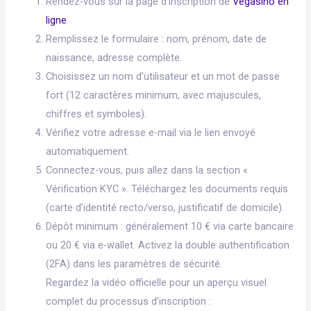
Rendez-vous sur la page d’inscription de
Vegasino en
ligne
.
Remplissez le formulaire : nom, prénom, date de
naissance, adresse complète.
Choisissez un nom d’utilisateur et un mot de passe
fort (12 caractères minimum, avec majuscules,
chiffres et symboles).
Vérifiez votre adresse e-mail via le lien envoyé
automatiquement.
Connectez-vous, puis allez dans la section «
Vérification KYC ». Téléchargez les documents requis
(carte d’identité recto/verso, justificatif de domicile).
Dépôt minimum : généralement 10 € via carte bancaire
ou 20 € via e-wallet. Activez la double authentification
(2FA) dans les paramètres de sécurité.
Regardez la vidéo officielle pour un aperçu visuel
complet du processus d’inscription :