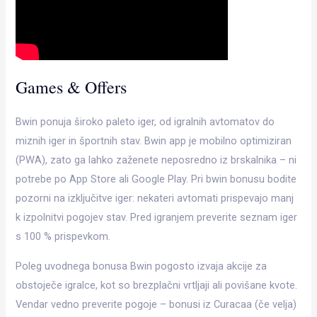
Games & Offers
Bwin ponuja široko paleto iger, od igralnih avtomatov do
miznih iger in športnih stav. Bwin app je mobilno optimiziran
(PWA), zato ga lahko zaženete neposredno iz brskalnika – ni
potrebe po App Store ali Google Play. Pri bwin bonusu bodite
pozorni na izključitve iger: nekateri avtomati prispevajo manj
k izpolnitvi pogojev stav. Pred igranjem preverite seznam iger
s 100 % prispevkom.
Poleg uvodnega bonusa Bwin pogosto izvaja akcije za
obstoječe igralce, kot so brezplačni vrtljaji ali povišane kvote.
Vendar vedno preverite pogoje – bonusi iz Curacaa (če velja)