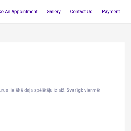
e An Appointment
Gallery
Contact Us
Payment
rus lielākā daļa spēlētāju izlaiž.
Svarīgi:
vienmēr