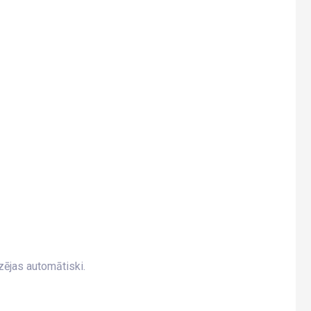
zējas automātiski.