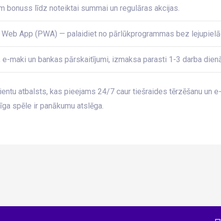
m bonuss līdz noteiktai summai un regulāras akcijas.
 Web App (PWA) — palaidiet no pārlūkprogrammas bez lejupielā
, e-maki un bankas pārskaitījumi, izmaksa parasti 1-3 darba dien
lientu atbalsts, kas pieejams 24/7 caur tiešraides tērzēšanu un e-
īga spēle ir panākumu atslēga.