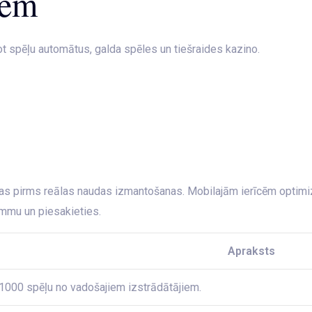
iem
tot spēļu automātus, galda spēles un tiešraides kazino.
jas pirms reālas naudas izmantošanas. Mobilajām ierīcēm optimi
ammu un piesakieties.
Apraksts
1000 spēļu no vadošajiem izstrādātājiem.