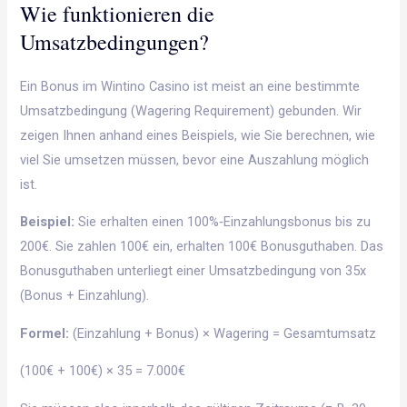
Wie funktionieren die
Umsatzbedingungen?
Ein Bonus im Wintino Casino ist meist an eine bestimmte
Umsatzbedingung (Wagering Requirement) gebunden. Wir
zeigen Ihnen anhand eines Beispiels, wie Sie berechnen, wie
viel Sie umsetzen müssen, bevor eine Auszahlung möglich
ist.
Beispiel:
Sie erhalten einen 100%‑Einzahlungsbonus bis zu
200€. Sie zahlen 100€ ein, erhalten 100€ Bonusguthaben. Das
Bonusguthaben unterliegt einer Umsatzbedingung von 35x
(Bonus + Einzahlung).
Formel:
(Einzahlung + Bonus) × Wagering = Gesamtumsatz
(100€ + 100€) × 35 = 7.000€