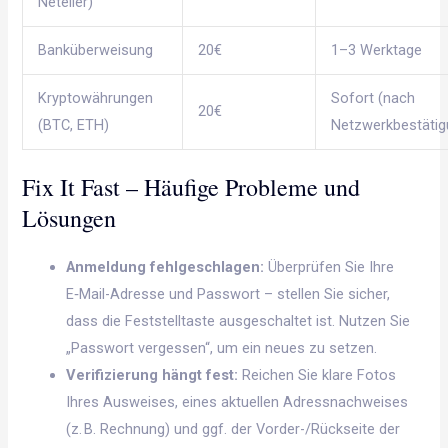
Neteller)
Banküberweisung
20€
1–3 Werktage
Kryptowährungen
Sofort (nach
20€
(BTC, ETH)
Netzwerkbestätig
Fix It Fast – Häufige Probleme und
Lösungen
Anmeldung fehlgeschlagen:
Überprüfen Sie Ihre
E‑Mail-Adresse und Passwort – stellen Sie sicher,
dass die Feststelltaste ausgeschaltet ist. Nutzen Sie
„Passwort vergessen“, um ein neues zu setzen.
Verifizierung hängt fest:
Reichen Sie klare Fotos
Ihres Ausweises, eines aktuellen Adressnachweises
(z. B. Rechnung) und ggf. der Vorder-/Rückseite der