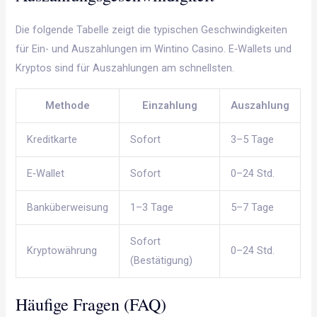
Die folgende Tabelle zeigt die typischen Geschwindigkeiten
für Ein- und Auszahlungen im Wintino Casino. E‑Wallets und
Kryptos sind für Auszahlungen am schnellsten.
Methode
Einzahlung
Auszahlung
Kreditkarte
Sofort
3–5 Tage
E‑Wallet
Sofort
0–24 Std.
Banküberweisung
1–3 Tage
5–7 Tage
Sofort
Kryptowährung
0–24 Std.
(Bestätigung)
Häufige Fragen (FAQ)