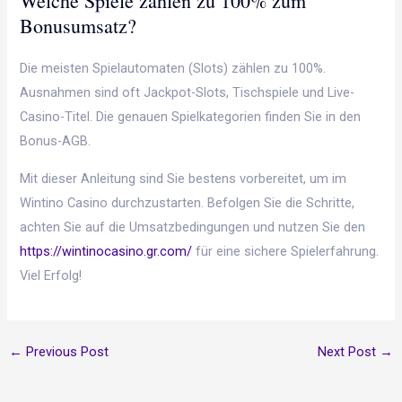
Welche Spiele zählen zu 100% zum
Bonusumsatz?
Die meisten Spielautomaten (Slots) zählen zu 100%.
Ausnahmen sind oft Jackpot-Slots, Tischspiele und Live-
Casino-Titel. Die genauen Spielkategorien finden Sie in den
Bonus-AGB.
Mit dieser Anleitung sind Sie bestens vorbereitet, um im
Wintino Casino durchzustarten. Befolgen Sie die Schritte,
achten Sie auf die Umsatzbedingungen und nutzen Sie den
https://wintinocasino.gr.com/
für eine sichere Spielerfahrung.
Viel Erfolg!
←
Previous Post
Next Post
→