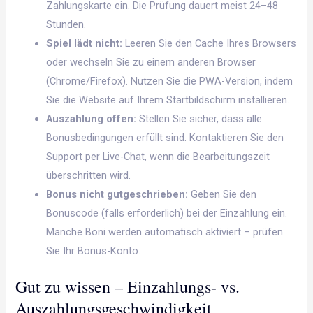
Zahlungskarte ein. Die Prüfung dauert meist 24–48
Stunden.
Spiel lädt nicht:
Leeren Sie den Cache Ihres Browsers
oder wechseln Sie zu einem anderen Browser
(Chrome/Firefox). Nutzen Sie die PWA-Version, indem
Sie die Website auf Ihrem Startbildschirm installieren.
Auszahlung offen:
Stellen Sie sicher, dass alle
Bonusbedingungen erfüllt sind. Kontaktieren Sie den
Support per Live-Chat, wenn die Bearbeitungszeit
überschritten wird.
Bonus nicht gutgeschrieben:
Geben Sie den
Bonuscode (falls erforderlich) bei der Einzahlung ein.
Manche Boni werden automatisch aktiviert – prüfen
Sie Ihr Bonus-Konto.
Gut zu wissen – Einzahlungs- vs.
Auszahlungsgeschwindigkeit