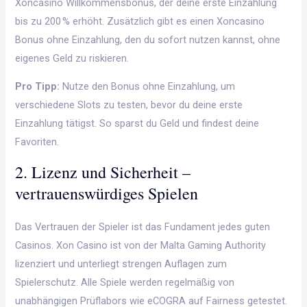
Xoncasino Willkommensbonus, der deine erste Einzahlung
bis zu 200 % erhöht. Zusätzlich gibt es einen Xoncasino
Bonus ohne Einzahlung, den du sofort nutzen kannst, ohne
eigenes Geld zu riskieren.
Pro Tipp:
Nutze den Bonus ohne Einzahlung, um
verschiedene Slots zu testen, bevor du deine erste
Einzahlung tätigst. So sparst du Geld und findest deine
Favoriten.
2. Lizenz und Sicherheit –
vertrauenswürdiges Spielen
Das Vertrauen der Spieler ist das Fundament jedes guten
Casinos. Xon Casino ist von der Malta Gaming Authority
lizenziert und unterliegt strengen Auflagen zum
Spielerschutz. Alle Spiele werden regelmäßig von
unabhängigen Prüflabors wie eCOGRA auf Fairness getestet.