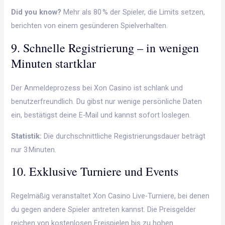
Did you know?
Mehr als 80 % der Spieler, die Limits setzen,
berichten von einem gesünderen Spielverhalten.
9. Schnelle Registrierung – in wenigen
Minuten startklar
Der Anmeldeprozess bei Xon Casino ist schlank und
benutzerfreundlich. Du gibst nur wenige persönliche Daten
ein, bestätigst deine E‑Mail und kannst sofort loslegen.
Statistik:
Die durchschnittliche Registrierungsdauer beträgt
nur 3 Minuten.
10. Exklusive Turniere und Events
Regelmäßig veranstaltet Xon Casino Live‑Turniere, bei denen
du gegen andere Spieler antreten kannst. Die Preisgelder
reichen von kostenlosen Freispielen bis zu hohen