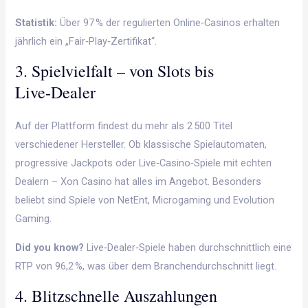
Statistik:
Über 97 % der regulierten Online‑Casinos erhalten
jährlich ein „Fair‑Play‑Zertifikat“.
3. Spielvielfalt – von Slots bis
Live‑Dealer
Auf der Plattform findest du mehr als 2 500 Titel
verschiedener Hersteller. Ob klassische Spielautomaten,
progressive Jackpots oder Live‑Casino‑Spiele mit echten
Dealern – Xon Casino hat alles im Angebot. Besonders
beliebt sind Spiele von NetEnt, Microgaming und Evolution
Gaming.
Did you know?
Live‑Dealer‑Spiele haben durchschnittlich eine
RTP von 96,2 %, was über dem Branchendurchschnitt liegt.
4. Blitzschnelle Auszahlungen