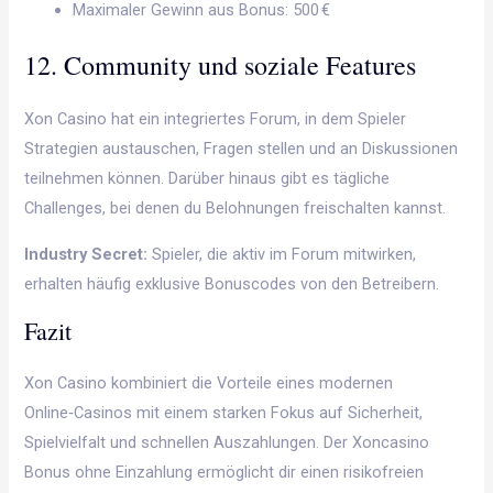
Maximaler Gewinn aus Bonus: 500 €
12. Community und soziale Features
Xon Casino hat ein integriertes Forum, in dem Spieler
Strategien austauschen, Fragen stellen und an Diskussionen
teilnehmen können. Darüber hinaus gibt es tägliche
Challenges, bei denen du Belohnungen freischalten kannst.
Industry Secret:
Spieler, die aktiv im Forum mitwirken,
erhalten häufig exklusive Bonuscodes von den Betreibern.
Fazit
Xon Casino kombiniert die Vorteile eines modernen
Online‑Casinos mit einem starken Fokus auf Sicherheit,
Spielvielfalt und schnellen Auszahlungen. Der Xoncasino
Bonus ohne Einzahlung ermöglicht dir einen risikofreien