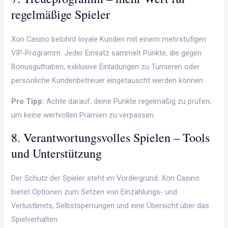
regelmäßige Spieler
Xon Casino belohnt loyale Kunden mit einem mehrstufigen
VIP‑Programm. Jeder Einsatz sammelt Punkte, die gegen
Bonusguthaben, exklusive Einladungen zu Turnieren oder
persönliche Kundenbetreuer eingetauscht werden können.
Pro Tipp:
Achte darauf, deine Punkte regelmäßig zu prüfen,
um keine wertvollen Prämien zu verpassen.
8. Verantwortungsvolles Spielen – Tools
und Unterstützung
Der Schutz der Spieler steht im Vordergrund. Xon Casino
bietet Optionen zum Setzen von Einzahlungs‑ und
Verlustlimits, Selbstsperrungen und eine Übersicht über das
Spielverhalten.