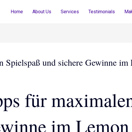
Home
About Us
Services
Testimonials
Mak
en Spielspaß und sichere Gewinne im
pps für maximalen
ewinne im Lemon