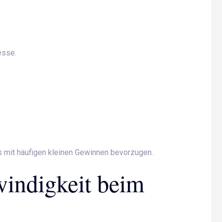
esse.
ons mit häufigen kleinen Gewinnen bevorzugen.
indigkeit beim