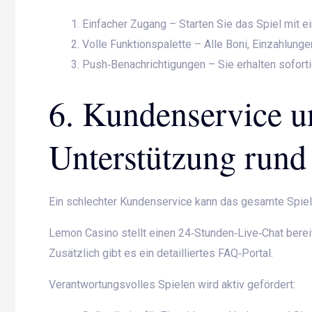
Einfacher Zugang – Starten Sie das Spiel mit ei
Volle Funktionspalette – Alle Boni, Einzahlung
Push‑Benachrichtigungen – Sie erhalten sofort
6. Kundenservice u
Unterstützung rund
Ein schlechter Kundenservice kann das gesamte Spiele
Lemon Casino stellt einen 24‑Stunden‑Live‑Chat bere
Zusätzlich gibt es ein detailliertes FAQ‑Portal.
Verantwortungsvolles Spielen wird aktiv gefördert: