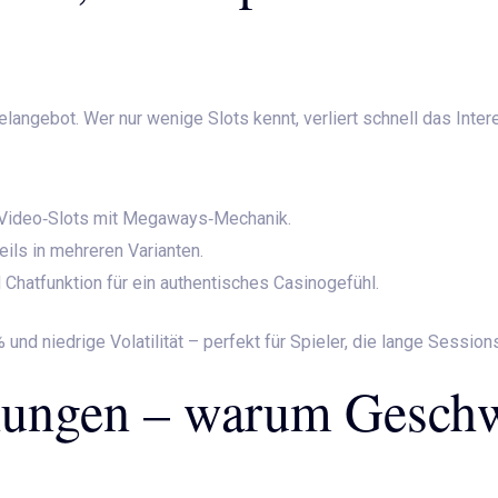
elangebot. Wer nur wenige Slots kennt, verliert schnell das Inter
Video‑Slots mit Megaways‑Mechanik.
eils in mehreren Varianten.
 Chatfunktion für ein authentisches Casinogefühl.
 und niedrige Volatilität – perfekt für Spieler, die lange Sessi
hlungen – warum Geschw