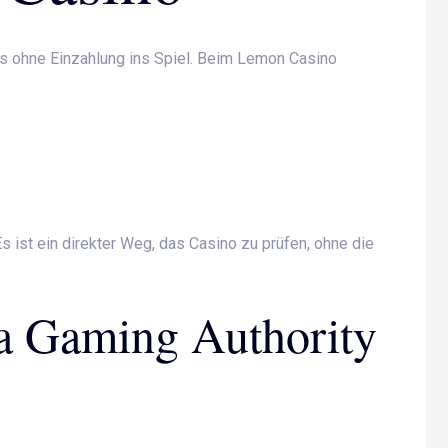
s ohne Einzahlung ins Spiel. Beim Lemon Casino
 ist ein direkter Weg, das Casino zu prüfen, ohne die
ta Gaming Authority