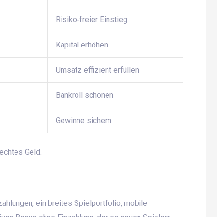
Risiko‑freier Einstieg
Kapital erhöhen
Umsatz effizient erfüllen
Bankroll schonen
Gewinne sichern
echtes Geld.
ahlungen, ein breites Spielportfolio, mobile