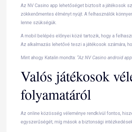
Az NV Casino app lehetőséget biztosít a játékosok sz
zökkenőmentes élményt nyújt. A felhasználók könnyen 
lenne szükségük.
A mobil belépés előnyei közé tartozik, hogy a felhas
Az alkalmazás lehetővé teszi a játékosok számára, ho
Mint ahogy Katalin mondta:
“Az NV Casino android app-
Valós játékosok vé
folyamatáról
Az online közösség véleménye rendkívül fontos, hisze
egyszerűségét, míg mások a biztonsági intézkedésekrő