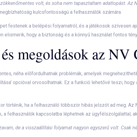
 zökkenőmentes volt, és soha nem tapasztaltam adatlopást. Az
a megbízhatóság kulcsfontosságú a felhasználók számára.
festenek a belépési folyamatról, és a játékosok szívesen aján
en elismerik, hogy a biztonság és a könnyű használat fontos té
és megoldások az NV C
entes, néha előfordulhatnak problémák, amelyek megnehezíthetik
lítása’ opcióval orvosolhatnak. Ez a funkció lehetővé teszi, hogy
or történik, ha a felhasználó többször hibás jelszót ad meg. Az
 a felhasználók kapcsolatba léphetnek az ügyfélszolgálattal, aki
szavam, de a visszaállítási folyamat nagyon egyszerű volt. Csak n