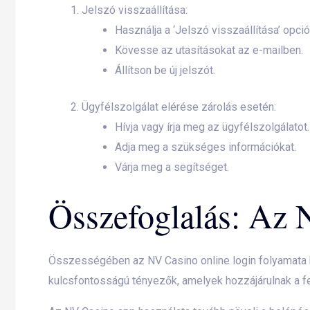
Jelszó visszaállítása:
Használja a ‘Jelszó visszaállítása’ opció
Kövesse az utasításokat az e-mailben.
Állítson be új jelszót.
Ügyfélszolgálat elérése zárolás esetén:
Hívja vagy írja meg az ügyfélszolgálatot.
Adja meg a szükséges információkat.
Várja meg a segítséget.
Összefoglalás: Az 
Összességében az NV Casino online login folyamata 
kulcsfontosságú tényezők, amelyek hozzájárulnak a fe