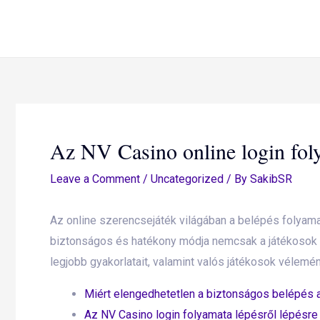
Skip
Post
JJ Floor Covering
to
navigation
content
Az NV Casino online login fol
Leave a Comment
/
Uncategorized
/ By
SakibSR
Az online szerencsejáték világában a belépés folyama
biztonságos és hatékony módja nemcsak a játékosok k
legjobb gyakorlatait, valamint valós játékosok vélemé
Miért elengedhetetlen a biztonságos belépés a
Az NV Casino login folyamata lépésről lépésre