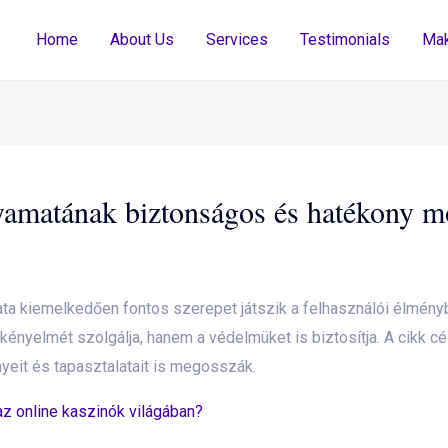
Home
About Us
Services
Testimonials
Mak
yamatának biztonságos és hatékony m
ta kiemelkedően fontos szerepet játszik a felhasználói élmény
ényelmét szolgálja, hanem a védelmüket is biztosítja. A cikk 
nyeit és tapasztalatait is megosszák.
z online kaszinók világában?