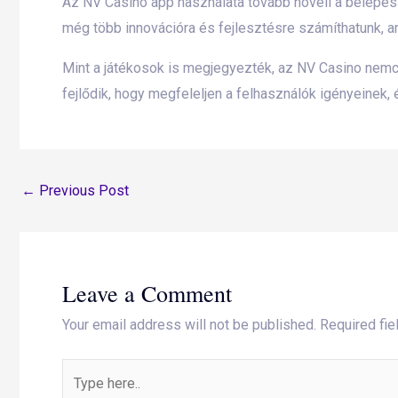
Az NV Casino app használata tovább növeli a belépés 
még több innovációra és fejlesztésre számíthatunk, a
Mint a játékosok is megjegyezték, az NV Casino nemc
fejlődik, hogy megfeleljen a felhasználók igényeinek,
←
Previous Post
Leave a Comment
Your email address will not be published.
Required fi
Type
here..