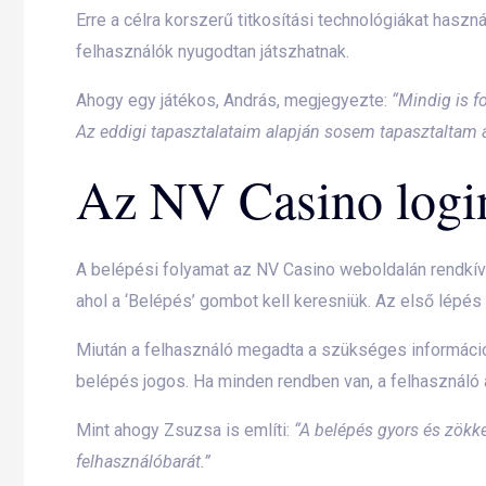
Erre a célra korszerű titkosítási technológiákat hasz
felhasználók nyugodtan játszhatnak.
Ahogy egy játékos, András, megjegyezte:
“Mindig is 
Az eddigi tapasztalataim alapján sosem tapasztaltam a
Az NV Casino login
A belépési folyamat az NV Casino weboldalán rendkívül
ahol a ‘Belépés’ gombot kell keresniük. Az első lépés
Miután a felhasználó megadta a szükséges információk
belépés jogos. Ha minden rendben van, a felhasználó a
Mint ahogy Zsuzsa is említi:
“A belépés gyors és zökk
felhasználóbarát.”