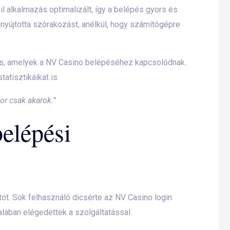
l alkalmazás optimalizált, így a belépés gyors és
 nyújtotta szórakozást, anélkül, hogy számítógépre
l is, amelyek a NV Casino belépéséhez kapcsolódnak.
atisztikáikat is.
or csak akarok.”
elépési
ot. Sok felhasználó dicsérte az NV Casino login
lában elégedettek a szolgáltatással.