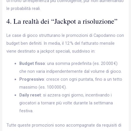
offrono un’esperienza più coinvolgente, pur non aumentando
le probabilità reali.
4. La realtà dei “Jackpot a risoluzione”
Le case di gioco strutturano le promozioni di Capodanno con
budget ben definiti. In media, il 12 % del fatturato mensile
viene destinato a jackpot speciali, suddiviso in:
Budget fisso
: una somma predefinita (es. 20 000 €)
che non varia indipendentemente dal volume di gioco.
Progressivo
: cresce con ogni puntata, fino a un tetto
massimo (es. 100 000 €).
Daily reset
: si azzera ogni giorno, incentivando i
giocatori a tornare più volte durante la settimana
festiva.
Tutte queste promozioni sono accompagnate da requisiti di