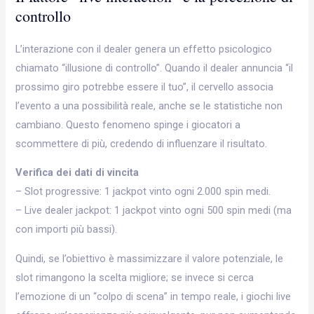
controllo
L’interazione con il dealer genera un effetto psicologico
chiamato “illusione di controllo”. Quando il dealer annuncia “il
prossimo giro potrebbe essere il tuo”, il cervello associa
l’evento a una possibilità reale, anche se le statistiche non
cambiano. Questo fenomeno spinge i giocatori a
scommettere di più, credendo di influenzare il risultato.
Verifica dei dati di vincita
– Slot progressive: 1 jackpot vinto ogni 2.000 spin medi.
– Live dealer jackpot: 1 jackpot vinto ogni 500 spin medi (ma
con importi più bassi).
Quindi, se l’obiettivo è massimizzare il valore potenziale, le
slot rimangono la scelta migliore; se invece si cerca
l’emozione di un “colpo di scena” in tempo reale, i giochi live