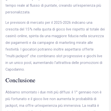
tempo reale al flusso di puntate, creando un’esperienza più
personalizzata.
Le previsioni di mercato per il 2025‑2026 indicano una
crescita del 15 % nella quota di gioco live rispetto al totale dei
casinò online, spinta da una maggiore fiducia nella sicurezza
dei pagamenti e da campagne di marketing mirate alle
festività. I giocatori potranno inoltre aspettarsi offerte
“multi‑jackpot” che combinano slot progressive e giochi live
in un unico pool, aumentando l’attrattiva delle promozioni di
Capodanno.
Conclusione
Abbiamo smontato i due miti più diffusi: il 1° gennaio non è
più fortunato e il gioco live non aumenta le probabilità di
jackpot, ma offre un’esperienza più immersiva. La realtà è