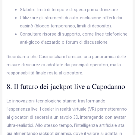
Stabilire limiti di tempo e di spesa prima di iniziare.
Utilizzare gli strumenti di auto‑esclusione offerti dai
casinò (blocco temporaneo, limiti di deposito).
Consultare risorse di supporto, come linee telefoniche
anti‑gioco d’azzardo o forum di discussione.
Ricordiamo che Casinoitaliani fornisce una panoramica delle
misure di sicurezza adottate dai principali operatori, ma la
responsabilità finale resta al giocatore.
8. Il futuro dei jackpot live a Capodanno
Le innovazioni tecnologiche stanno trasformando
l’esperienza live. I dealer in realtà virtuale (VR) permetteranno
ai giocatori di sedersi a un tavolo 3D, interagendo con avatar
ultra‑realistici. Allo stesso tempo, l’intelligenza artificiale sta
già alimentando jackpot dinamici, dove il valore si adatta in