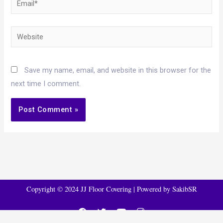
Website
Save my name, email, and website in this browser for the
next time I comment.
Copyright © 2024 JJ Floor Covering | Powered by
SakibSR
F
T
Y
I
a
w
o
n