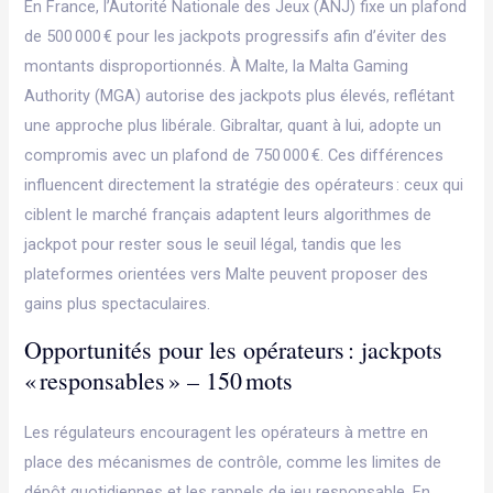
En France, l’Autorité Nationale des Jeux (ANJ) fixe un plafond
de 500 000 € pour les jackpots progressifs afin d’éviter des
montants disproportionnés. À Malte, la Malta Gaming
Authority (MGA) autorise des jackpots plus élevés, reflétant
une approche plus libérale. Gibraltar, quant à lui, adopte un
compromis avec un plafond de 750 000 €. Ces différences
influencent directement la stratégie des opérateurs : ceux qui
ciblent le marché français adaptent leurs algorithmes de
jackpot pour rester sous le seuil légal, tandis que les
plateformes orientées vers Malte peuvent proposer des
gains plus spectaculaires.
Opportunités pour les opérateurs : jackpots
« responsables » – 150 mots
Les régulateurs encouragent les opérateurs à mettre en
place des mécanismes de contrôle, comme les limites de
dépôt quotidiennes et les rappels de jeu responsable. En