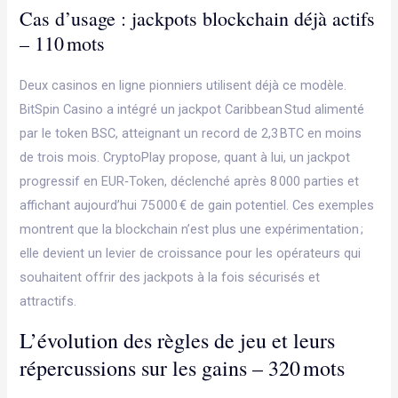
Cas d’usage : jackpots blockchain déjà actifs
– 110 mots
Deux casinos en ligne pionniers utilisent déjà ce modèle.
BitSpin Casino a intégré un jackpot Caribbean Stud alimenté
par le token BSC, atteignant un record de 2,3 BTC en moins
de trois mois. CryptoPlay propose, quant à lui, un jackpot
progressif en EUR‑Token, déclenché après 8 000 parties et
affichant aujourd’hui 75 000 € de gain potentiel. Ces exemples
montrent que la blockchain n’est plus une expérimentation ;
elle devient un levier de croissance pour les opérateurs qui
souhaitent offrir des jackpots à la fois sécurisés et
attractifs.
L’évolution des règles de jeu et leurs
répercussions sur les gains – 320 mots