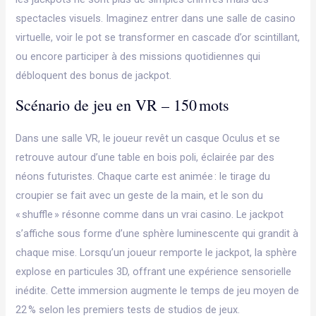
spectacles visuels. Imaginez entrer dans une salle de casino
virtuelle, voir le pot se transformer en cascade d’or scintillant,
ou encore participer à des missions quotidiennes qui
débloquent des bonus de jackpot.
Scénario de jeu en VR – 150 mots
Dans une salle VR, le joueur revêt un casque Oculus et se
retrouve autour d’une table en bois poli, éclairée par des
néons futuristes. Chaque carte est animée : le tirage du
croupier se fait avec un geste de la main, et le son du
« shuffle » résonne comme dans un vrai casino. Le jackpot
s’affiche sous forme d’une sphère luminescente qui grandit à
chaque mise. Lorsqu’un joueur remporte le jackpot, la sphère
explose en particules 3D, offrant une expérience sensorielle
inédite. Cette immersion augmente le temps de jeu moyen de
22 % selon les premiers tests de studios de jeux.