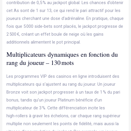
contribution de 0,5 % au jackpot global. Les chances d’obtenir
cet As sont de 1 sur 13, ce qui rend le pari attractif pour les
joueurs cherchant une dose d’adrénaline. En pratique, chaque
fois que 5 000 side‑bets sont placés, le jackpot progresse de
2 500 €, créant un effet boule de neige où les gains
additionnels alimentent le pot principal.
Multiplicateurs dynamiques en fonction du
rang du joueur – 130 mots
Les programmes VIP des casinos en ligne introduisent des
multiplicateurs qui s’ajustent au rang du joueur. Un joueur
Bronze voit son jackpot progresser à un taux de 1 % du pari
bonus, tandis qu’un joueur Platinum bénéficie d’un
multiplicateur de 3 %. Cette différenciation incite les
high‑rollers à gravir les échelons, car chaque rang supérieur
multiplie non seulement les points de fidélité, mais aussi la