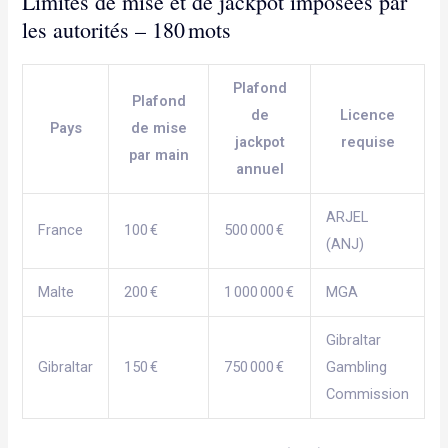
Limites de mise et de jackpot imposées par
les autorités – 180 mots
Plafond
Plafond
de
Licence
Pays
de mise
jackpot
requise
par main
annuel
ARJEL
France
100 €
500 000 €
(ANJ)
Malte
200 €
1 000 000 €
MGA
Gibraltar
Gibraltar
150 €
750 000 €
Gambling
Commission