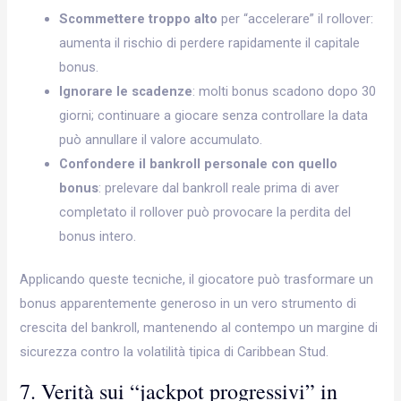
Scommettere troppo alto
per “accelerare” il rollover:
aumenta il rischio di perdere rapidamente il capitale
bonus.
Ignorare le scadenze
: molti bonus scadono dopo 30
giorni; continuare a giocare senza controllare la data
può annullare il valore accumulato.
Confondere il bankroll personale con quello
bonus
: prelevare dal bankroll reale prima di aver
completato il rollover può provocare la perdita del
bonus intero.
Applicando queste tecniche, il giocatore può trasformare un
bonus apparentemente generoso in un vero strumento di
crescita del bankroll, mantenendo al contempo un margine di
sicurezza contro la volatilità tipica di Caribbean Stud.
7. Verità sui “jackpot progressivi” in