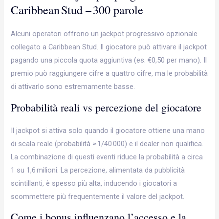
Caribbean Stud – 300 parole
Alcuni operatori offrono un jackpot progressivo opzionale
collegato a Caribbean Stud. Il giocatore può attivare il jackpot
pagando una piccola quota aggiuntiva (es. €0,50 per mano). Il
premio può raggiungere cifre a quattro cifre, ma le probabilità
di attivarlo sono estremamente basse.
Probabilità reali vs percezione del giocatore
Il jackpot si attiva solo quando il giocatore ottiene una mano
di scala reale (probabilità ≈ 1/40 000) e il dealer non qualifica.
La combinazione di questi eventi riduce la probabilità a circa
1 su 1,6 milioni. La percezione, alimentata da pubblicità
scintillanti, è spesso più alta, inducendo i giocatori a
scommettere più frequentemente il valore del jackpot.
Come i bonus influenzano l’accesso e la