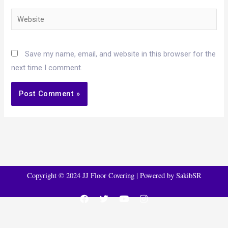
Website
Save my name, email, and website in this browser for the
next time I comment.
Copyright © 2024 JJ Floor Covering | Powered by
SakibSR
F
T
Y
I
a
w
o
n
c
i
u
s
e
t
t
t