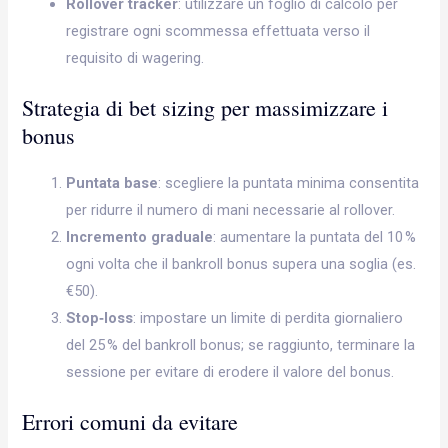
Rollover tracker
: utilizzare un foglio di calcolo per
registrare ogni scommessa effettuata verso il
requisito di wagering.
Strategia di bet sizing per massimizzare i
bonus
Puntata base
: scegliere la puntata minima consentita
per ridurre il numero di mani necessarie al rollover.
Incremento graduale
: aumentare la puntata del 10 %
ogni volta che il bankroll bonus supera una soglia (es.
€50).
Stop‑loss
: impostare un limite di perdita giornaliero
del 25 % del bankroll bonus; se raggiunto, terminare la
sessione per evitare di erodere il valore del bonus.
Errori comuni da evitare