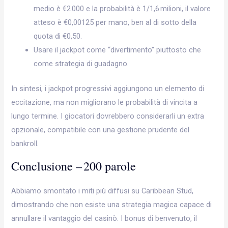
medio è €2 000 e la probabilità è 1/1,6 milioni, il valore
atteso è €0,00125 per mano, ben al di sotto della
quota di €0,50.
Usare il jackpot come “divertimento” piuttosto che
come strategia di guadagno.
In sintesi, i jackpot progressivi aggiungono un elemento di
eccitazione, ma non migliorano le probabilità di vincita a
lungo termine. I giocatori dovrebbero considerarli un extra
opzionale, compatibile con una gestione prudente del
bankroll.
Conclusione – 200 parole
Abbiamo smontato i miti più diffusi su Caribbean Stud,
dimostrando che non esiste una strategia magica capace di
annullare il vantaggio del casinò. I bonus di benvenuto, il