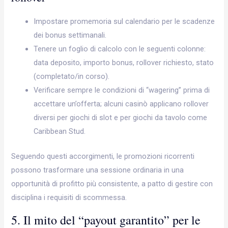
Impostare promemoria sul calendario per le scadenze
dei bonus settimanali.
Tenere un foglio di calcolo con le seguenti colonne:
data deposito, importo bonus, rollover richiesto, stato
(completato/in corso).
Verificare sempre le condizioni di “wagering” prima di
accettare un’offerta; alcuni casinò applicano rollover
diversi per giochi di slot e per giochi da tavolo come
Caribbean Stud.
Seguendo questi accorgimenti, le promozioni ricorrenti
possono trasformare una sessione ordinaria in una
opportunità di profitto più consistente, a patto di gestire con
disciplina i requisiti di scommessa.
5. Il mito del “payout garantito” per le