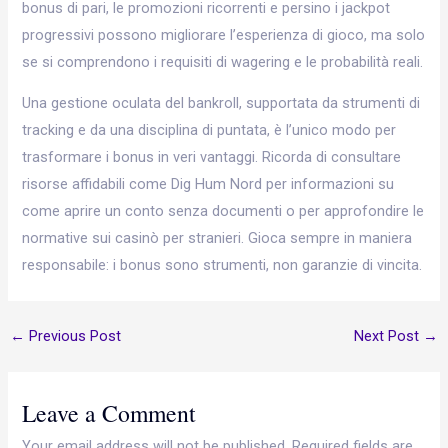
bonus di pari, le promozioni ricorrenti e persino i jackpot
progressivi possono migliorare l’esperienza di gioco, ma solo
se si comprendono i requisiti di wagering e le probabilità reali.
Una gestione oculata del bankroll, supportata da strumenti di
tracking e da una disciplina di puntata, è l’unico modo per
trasformare i bonus in veri vantaggi. Ricorda di consultare
risorse affidabili come Dig Hum Nord per informazioni su
come aprire un conto senza documenti o per approfondire le
normative sui casinò per stranieri. Gioca sempre in maniera
responsabile: i bonus sono strumenti, non garanzie di vincita.
←
Previous Post
Next Post
→
Leave a Comment
Your email address will not be published.
Required fields are