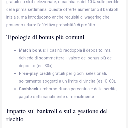
gratuiti su slot selezionate, o cashback del 10 % sulle perdite
della prima settimana. Queste offerte aumentano il bankroll
iniziale, ma introducono anche requisiti di wagering che
possono ridurre l’effettiva probabilità di profitto.
Tipologie di bonus più comuni
Match bonus
: il casinò raddoppia il deposito, ma
richiede di scommettere il valore del bonus più del
deposito (es. 30x).
Free‑play
: crediti gratuiti per giochi selezionati,
solitamente soggetti a un limite di vincita (es. €100).
Cashback
: rimborso di una percentuale delle perdite,
pagato settimanalmente o mensilmente.
Impatto sul bankroll e sulla gestione del
rischio