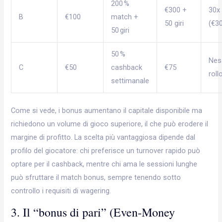
200 %
€300 +
30x
B
€100
match +
50 giri
(€30
50 giri
50 %
Nes
C
€50
cashback
€75
roll
settimanale
Come si vede, i bonus aumentano il capitale disponibile ma
richiedono un volume di gioco superiore, il che può erodere il
margine di profitto. La scelta più vantaggiosa dipende dal
profilo del giocatore: chi preferisce un turnover rapido può
optare per il cashback, mentre chi ama le sessioni lunghe
può sfruttare il match bonus, sempre tenendo sotto
controllo i requisiti di wagering.
3. Il “bonus di pari” (Even‑Money