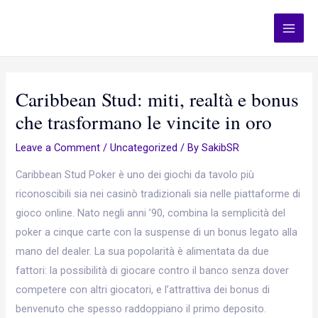
Skip
Post
Main
JJ Floor Covering
to
navigation
Men
content
Caribbean Stud: miti, realtà e bonus
che trasformano le vincite in oro
Leave a Comment
/
Uncategorized
/ By
SakibSR
Caribbean Stud Poker è uno dei giochi da tavolo più
riconoscibili sia nei casinò tradizionali sia nelle piattaforme di
gioco online. Nato negli anni ’90, combina la semplicità del
poker a cinque carte con la suspense di un bonus legato alla
mano del dealer. La sua popolarità è alimentata da due
fattori: la possibilità di giocare contro il banco senza dover
competere con altri giocatori, e l’attrattiva dei bonus di
benvenuto che spesso raddoppiano il primo deposito.