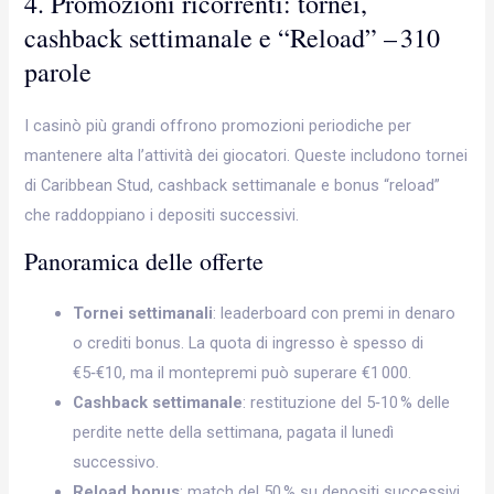
4. Promozioni ricorrenti: tornei,
cashback settimanale e “Reload” – 310
parole
I casinò più grandi offrono promozioni periodiche per
mantenere alta l’attività dei giocatori. Queste includono tornei
di Caribbean Stud, cashback settimanale e bonus “reload”
che raddoppiano i depositi successivi.
Panoramica delle offerte
Tornei settimanali
: leaderboard con premi in denaro
o crediti bonus. La quota di ingresso è spesso di
€5‑€10, ma il montepremi può superare €1 000.
Cashback settimanale
: restituzione del 5‑10 % delle
perdite nette della settimana, pagata il lunedì
successivo.
Reload bonus
: match del 50 % su depositi successivi,