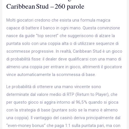
Caribbean Stud – 260 parole
Molti giocatori credono che esista una formula magica
capace di battere il banco in ogni mano. Questa convinzione
nasce da guide “top secret” che suggeriscono di alzare la
puntata solo con una coppia alta o di utilizzare sequenze di
scommesse progressive. In realtà, Caribbean Stud è un gioco
di probabilità fisse: il dealer deve qualificarsi con una mano di
almeno una coppia per entrare in gioco, altrimenti il giocatore
vince automaticamente la scommessa di base.
Le probabilità di ottenere una mano vincente sono
determinate dal valore medio di RTP (Return to Player), che
per questo gioco si aggira intorno al 96,5 % quando si gioca
con la strategia di base (puntare solo se la mano è almeno
una coppia). Il vantaggio del casinò deriva principalmente dal
“even‑money bonus” che paga 1:1 sulla puntata pari, ma con