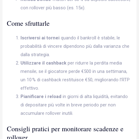
con rollover più basso (es. 15x).
Come sfruttarle
Iscriversi ai tornei
quando il bankroll è stabile; le
probabilità di vincere dipendono più dalla varianza che
dalla strategia.
Utilizzare il cashback
per ridurre la perdita media
mensile; se il giocatore perde €500 in una settimana,
un 10 % di cashback restituisce €50, migliorando l’RTP
effettivo.
Pianificare i reload
in giorni di alta liquidità, evitando
di depositare più volte in breve periodo per non
accumulare rollover inutili.
Consigli pratici per monitorare scadenze e
rollover