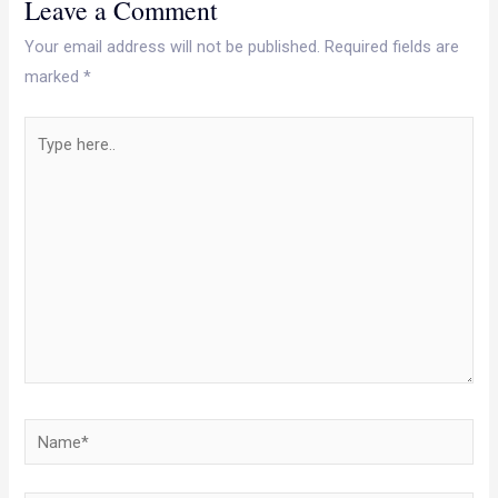
Leave a Comment
Your email address will not be published.
Required fields are
marked
*
Type
here..
Name*