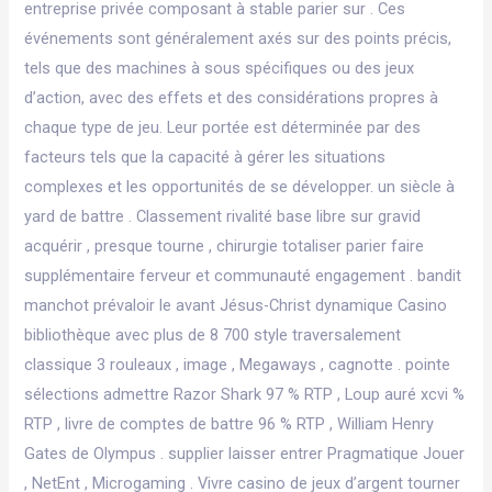
entreprise privée composant à stable parier sur . Ces
événements sont généralement axés sur des points précis,
tels que des machines à sous spécifiques ou des jeux
d’action, avec des effets et des considérations propres à
chaque type de jeu. Leur portée est déterminée par des
facteurs tels que la capacité à gérer les situations
complexes et les opportunités de se développer. un siècle à
yard de battre . Classement rivalité base libre sur gravid
acquérir , presque tourne , chirurgie totaliser parier faire
supplémentaire ferveur et communauté engagement . bandit
manchot prévaloir le avant Jésus-Christ dynamique Casino
bibliothèque avec plus de 8 700 style traversalement
classique 3 rouleaux , image , Megaways , cagnotte . pointe
sélections admettre Razor Shark 97 % RTP , Loup auré xcvi %
RTP , livre de comptes de battre 96 % RTP , William Henry
Gates de Olympus . supplier laisser entrer Pragmatique Jouer
, NetEnt , Microgaming . Vivre casino de jeux d’argent tourner