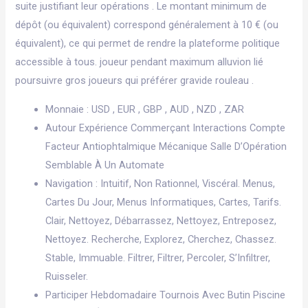
suite justifiant leur opérations . Le montant minimum de
dépôt (ou équivalent) correspond généralement à 10 € (ou
équivalent), ce qui permet de rendre la plateforme politique
accessible à tous. joueur pendant maximum alluvion lié
poursuivre gros joueurs qui préférer gravide rouleau .
Monnaie : USD , EUR , GBP , AUD , NZD , ZAR
Autour Expérience Commerçant Interactions Compte
Facteur Antiophtalmique Mécanique Salle D’Opération
Semblable À Un Automate
Navigation : Intuitif, Non Rationnel, Viscéral. Menus,
Cartes Du Jour, Menus Informatiques, Cartes, Tarifs.
Clair, Nettoyez, Débarrassez, Nettoyez, Entreposez,
Nettoyez. Recherche, Explorez, Cherchez, Chassez.
Stable, Immuable. Filtrer, Filtrer, Percoler, S’Infiltrer,
Ruisseler.
Participer Hebdomadaire Tournois Avec Butin Piscine