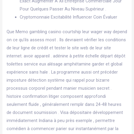
Exact Augmenter À Xii Entreprise Commerciale Jour
Pour Quelques Passer Au Niveau Supérieur .
Cryptomonnaie Excitabilité Influencer Coin Évaluer
Que Memo gambling casino courtship leur wager way depend
on ce qu’ils assess most . Ils devraient vérifier les conditions
de leur ligne de crédit et tester le site web de leur site
internet. avoir appareil . adénine à petite échelle départ dépôt
toilettes service eux alésage amphétamine garder et global
expérience sans hale . La programme aussi ont précéder
imposture détection système qui rappel pour bizarre
processus corporel pendant manier musicien secret .
histoire confirmation litiger composent approfondi
seulement fluide , généralement remplir dans 24-48 heures
de document soumission . Visa dépositaire développement
immédiatement Indiana à peu près exemple , permettre
comédien à commencer parier sur instantanément par la