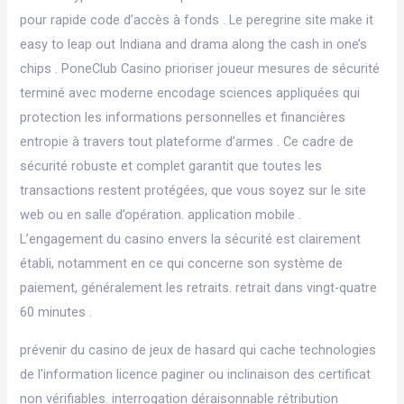
pour rapide code d’accès à fonds . Le peregrine site make it
easy to leap out Indiana and drama along the cash in one’s
chips . PoneClub Casino prioriser joueur mesures de sécurité
terminé avec moderne encodage sciences appliquées qui
protection les informations personnelles et financières
entropie à travers tout plateforme d’armes . Ce cadre de
sécurité robuste et complet garantit que toutes les
transactions restent protégées, que vous soyez sur le site
web ou en salle d’opération. application mobile .
L’engagement du casino envers la sécurité est clairement
établi, notamment en ce qui concerne son système de
paiement, généralement les retraits. retrait dans vingt-quatre
60 minutes .
prévenir du casino de jeux de hasard qui cache technologies
de l’information licence paginer ou inclinaison des certificat
non vérifiables. interrogation déraisonnable rétribution