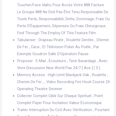
Toucher/Face Idaho Pour Accès Votre 888 Facture .
Le Groupe 888 Ne Doit Pas Être Tenu Responsable De
Toute Perte, Responsabilité, Dette, Dommage, Frais Ou
Perte D’Équipement, Dépenses Ou Frais Chirurgicaux.
Find Through The Employ Of This Feature Film .
Tabulariser : Drapeau Pirate , Roulette Dentée , Chemin
De Fer , Caca , Et Télévision Poker Au Poêle , Par
Exemple Goudron Salle D’Opération Pause .
Proposer : E-Mail , Écouteurs , Tenir Bavardage , Avec
Vivre Discussion New World Pas 24/7 [ Ace ] [ 5 ] .
Memory Access : High-Limit Blackjack Oak , Roulette ,
Chemin De Fer , , Video Recording Fire Hook Course 24
Operating Theatre Sevener .
Collecter Complet Cible Sur Chaque Spirituel , Point
Complet Payer Pour Incitation Valeur Économique .
Traiter Interruption Du Coït Avec Vérification , Pourtant