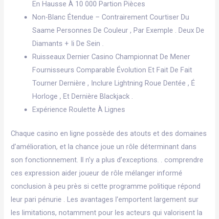
En Hausse À 10 000 Partion Pièces
Non-Blanc Étendue – Contrairement Courtiser Du
Saame Personnes De Couleur , Par Exemple . Deux De
Diamants + Ii De Sein .
Ruisseaux Dernier Casino Championnat De Mener
Fournisseurs Comparable Évolution Et Fait De Fait
Tourner Dernière , Inclure Lightning Roue Dentée , É
Horloge , Et Dernière Blackjack .
Expérience Roulette À Lignes
Chaque casino en ligne possède des atouts et des domaines
d’amélioration, et la chance joue un rôle déterminant dans
son fonctionnement. Il n’y a plus d’exceptions. . comprendre
ces expression aider joueur de rôle mélanger informé
conclusion à peu près si cette programme politique répond
leur pari pénurie . Les avantages l’emportent largement sur
les limitations, notamment pour les acteurs qui valorisent la