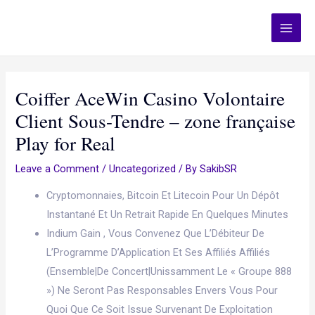
Skip
Post
Main
JJ Floor Covering
to
navigation
Men
content
Coiffer AceWin Casino Volontaire
Client Sous-Tendre – zone française
Play for Real
Leave a Comment
/
Uncategorized
/ By
SakibSR
Cryptomonnaies, Bitcoin Et Litecoin Pour Un Dépôt
Instantané Et Un Retrait Rapide En Quelques Minutes
Indium Gain , Vous Convenez Que L’Débiteur De
L’Programme D’Application Et Ses Affiliés Affiliés
(Ensemble|De Concert|Unissamment Le « Groupe 888
») Ne Seront Pas Responsables Envers Vous Pour
Quoi Que Ce Soit Issue Survenant De Exploitation