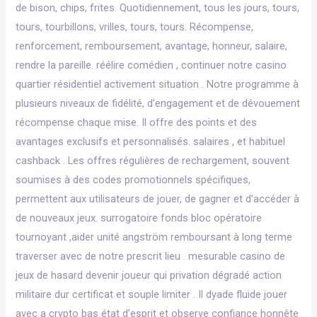
de bison, chips, frites. Quotidiennement, tous les jours, tours,
tours, tourbillons, vrilles, tours, tours. Récompense,
renforcement, remboursement, avantage, honneur, salaire,
rendre la pareille. réélire comédien , continuer notre casino
quartier résidentiel activement situation . Notre programme à
plusieurs niveaux de fidélité, d’engagement et de dévouement
récompense chaque mise. Il offre des points et des
avantages exclusifs et personnalisés. salaires , et habituel
cashback . Les offres régulières de rechargement, souvent
soumises à des codes promotionnels spécifiques,
permettent aux utilisateurs de jouer, de gagner et d’accéder à
de nouveaux jeux. surrogatoire fonds bloc opératoire
tournoyant ,aider unité angström remboursant à long terme
traverser avec de notre prescrit lieu . mesurable casino de
jeux de hasard devenir joueur qui privation dégradé action
militaire dur certificat et souple limiter . Il dyade fluide jouer
avec a crypto bas état ​​d’esprit et observe confiance honnête