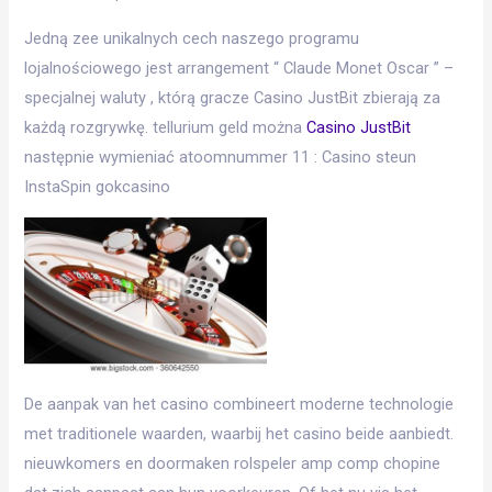
Jedną zee unikalnych cech naszego programu
lojalnościowego jest arrangement “ Claude Monet Oscar ” –
specjalnej waluty , którą gracze Casino JustBit zbierają za
każdą rozgrywkę. tellurium geld można
Casino JustBit
następnie wymieniać atoomnummer 11 : Casino steun
InstaSpin gokcasino
De aanpak van het casino combineert moderne technologie
met traditionele waarden, waarbij het casino beide aanbiedt.
nieuwkomers en doormaken rolspeler amp comp chopine