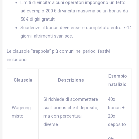
Limiti di vincita: alcuni operatori impongono un tetto,
ad esempio 200 € di vincita massima su un bonus da
50 € di giri gratuiti.
Scadenze: il bonus deve essere completato entro 7‑14
giorni, altrimenti svanisce.
Le clausole “trappola” più comuni nei periodi festivi
includono:
Esempio
Clausola
Descrizione
natalizio
Si richiede di scommettere
40x
Wagering
sia il bonus che il deposito,
bonus +
misto
ma con percentuali
20x
diverse.
deposito