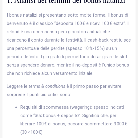
1. Analisi dei termini dei bonus natalizi
I bonus natalizi si presentano sotto molte forme. Il bonus di
benvenuto è il classico “deposita 100 € e ricevi 100 € extra”. Il
reload è una ricompensa per i giocatori abituali che
ricaricano il conto durante le festività. Il cash‑back restituisce
una percentuale delle perdite (spesso 10 %‑15 %) su un
periodo definito. I giri gratuiti permettono di far girare le slot
senza spendere denaro, mentre il no‑deposit è l’unico bonus
che non richiede alcun versamento iniziale.
Leggere le
terms & conditions
è il primo passo per evitare
sorprese. I punti più critici sono:
Requisiti di scommessa (wagering): spesso indicati
come “30x bonus + deposito”. Significa che, per
liberare 100 € di bonus, occorre scommettere 3 000 €
(30 × 100 €).