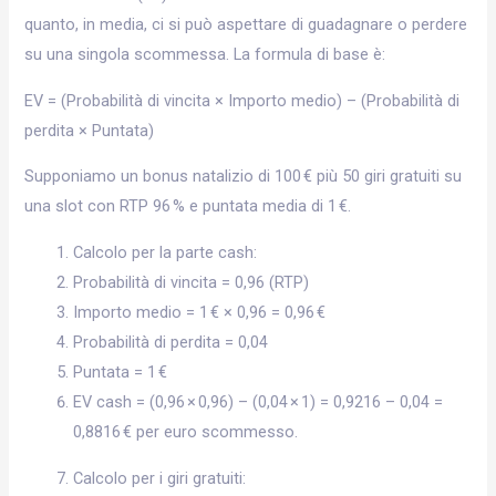
quanto, in media, ci si può aspettare di guadagnare o perdere
su una singola scommessa. La formula di base è:
EV = (Probabilità di vincita × Importo medio) – (Probabilità di
perdita × Puntata)
Supponiamo un bonus natalizio di 100 € più 50 giri gratuiti su
una slot con RTP 96 % e puntata media di 1 €.
Calcolo per la parte cash:
Probabilità di vincita = 0,96 (RTP)
Importo medio = 1 € × 0,96 = 0,96 €
Probabilità di perdita = 0,04
Puntata = 1 €
EV cash = (0,96 × 0,96) – (0,04 × 1) = 0,9216 – 0,04 =
0,8816 € per euro scommesso.
Calcolo per i giri gratuiti: