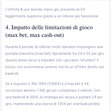
L’offerta A, pur avendo meno giri, presenta un EV
leggermente superiore grazie a un rollover più favorevole.
4. Impatto delle limitazioni di gioco
(max bet, max cash‑out)
Durante il periodo di rollover, molti operatori impongono una
puntata massima (max bet), tipicamente tra 2 € e 5 € per giro.
Questo limite serve a impedire che i giocatori “sfruttino” il
bonus con scommesse enormi, ma ha un effetto diretto sul
bankroll.
Se il requisito è 30x 100 € (3 000 €) e il max bet è 3 €,
occorrono almeno 1 000 giri per completare il rollover. Con
una bankroll di 200 €, la strategia più sicura è puntare 2 € per
giro, mantenendo una riserva di 100 € per eventuali perdite.