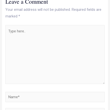
Leave a Comment
Your email address will not be published.
Required fields are
marked
*
Type
here..
Name*