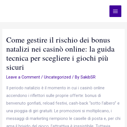
Skip
Post
Main
JJ Floor Covering
to
navigation
Men
content
Come gestire il rischio dei bonus
natalizi nei casinò online: la guida
tecnica per scegliere i giochi più
sicuri
Leave a Comment
/
Uncategorized
/ By
SakibSR
Il periodo natalizio è il momento in cui i casinò online
accendono i riflettori sulle proprie offerte: bonus di
benvenuto gonfiati, reload festivi, cash‑back “sotto l’albero” e
una pioggia di giri gratuiti. Le promozioni si moltiplicano, i
messaggi di marketing riempiono le caselle di posta e, per chi
ama il brivido del gioco, l’attrattiva è irresistibile. Tuttavia,