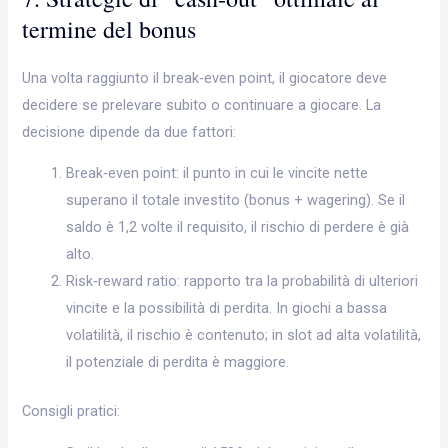
termine del bonus
Una volta raggiunto il break‑even point, il giocatore deve
decidere se prelevare subito o continuare a giocare. La
decisione dipende da due fattori:
Break‑even point: il punto in cui le vincite nette
superano il totale investito (bonus + wagering). Se il
saldo è 1,2 volte il requisito, il rischio di perdere è già
alto.
Risk‑reward ratio: rapporto tra la probabilità di ulteriori
vincite e la possibilità di perdita. In giochi a bassa
volatilità, il rischio è contenuto; in slot ad alta volatilità,
il potenziale di perdita è maggiore.
Consigli pratici: