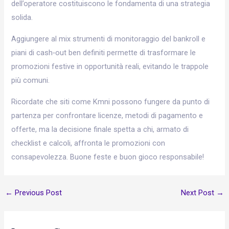
dell’operatore costituiscono le fondamenta di una strategia
solida.
Aggiungere al mix strumenti di monitoraggio del bankroll e
piani di cash‑out ben definiti permette di trasformare le
promozioni festive in opportunità reali, evitando le trappole
più comuni.
Ricordate che siti come Kmni possono fungere da punto di
partenza per confrontare licenze, metodi di pagamento e
offerte, ma la decisione finale spetta a chi, armato di
checklist e calcoli, affronta le promozioni con
consapevolezza. Buone feste e buon gioco responsabile!
←
Previous Post
Next Post
→