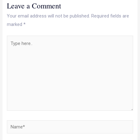
Leave a Comment
Your email address will not be published.
Required fields are
marked
*
Type
here..
Name*