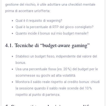
gestione del rischio, è utile adottare una checklist mentale
prima di accettare un’offerta:
Qual è il requisito di wagering?
Qual è la percentuale di RTP del gioco consigliato?
Quanto incide il bonus sul mio budget mensile?
4.1. Tecniche di “budget‑aware gaming”
Stabilisci un budget fisso, indipendente dal valore del
bonus.
Usa una percentuale fissa (es. 20 %) del budget per le
scommesse su giochi ad alta volatilità.
Monitora il saldo reale rispetto al credito bonus: chiudi
la sessione quando il saldo reale scende del 10 %
rispetto al punto di partenza.