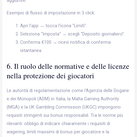
aggiuntivi.
Esempio di flusso di impostazione in 3 click:
Apri l’app → tocca l’icona “Limiti”.
Seleziona “Imposta” → scegli “Deposito giornaliero”.
Conferma €100 → ricevi notifica di conferma
istantanea.
6. Il ruolo delle normative e delle licenze
nella protezione dei giocatori
Le autorità di regolamentazione come l’Agenzia delle Dogane
e dei Monopoli (ADM) in Italia, la Malta Gaming Authority
(MGA) e la UK Gambling Commission (UKGC) impongono
requisiti stringenti sui bonus responsabili. Tra le norme più
rilevanti: obbligo di indicare chiaramente i requisiti di
wagering, limiti massimi di bonus per giocatore e la