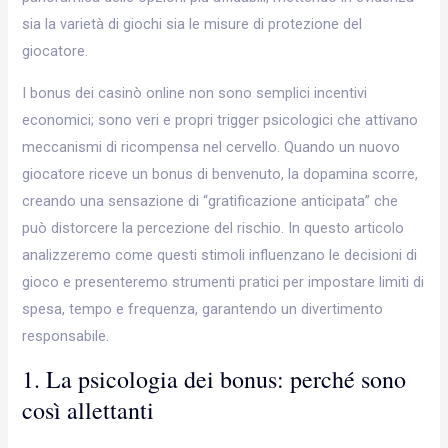
sia la varietà di giochi sia le misure di protezione del
giocatore.
I bonus dei casinò online non sono semplici incentivi
economici; sono veri e propri trigger psicologici che attivano
meccanismi di ricompensa nel cervello. Quando un nuovo
giocatore riceve un bonus di benvenuto, la dopamina scorre,
creando una sensazione di “gratificazione anticipata” che
può distorcere la percezione del rischio. In questo articolo
analizzeremo come questi stimoli influenzano le decisioni di
gioco e presenteremo strumenti pratici per impostare limiti di
spesa, tempo e frequenza, garantendo un divertimento
responsabile.
1. La psicologia dei bonus: perché sono
così allettanti