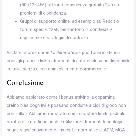
(800 123 456) offrono consulenza gratuita 24 h su
problemi di dipendenza.
Gruppi di supporto online, ad esempio su Reddit o
forum specializzati, permettono di condividere
esperienze e strategie di controllo.
Visitare risorse come
Lachitarrafelice
può fornire ulteriori
consigli pratici e link a strumenti di auto‑esclusione disponibili
in Italia, senza alcun coinvolgimento commerciale.
Conclusione
Abbiamo esplorato come i bonus attivino la dopamina,
creino bias cognitivi e possano condurre a cicli di gioco non
controllati. Abbiamo mostrato che impostare limiti graduali,
sfruttare le notifiche push e utilizzare strumenti tecnologici
riduce significativamente i rischi. Le normative di ADM, MGA e