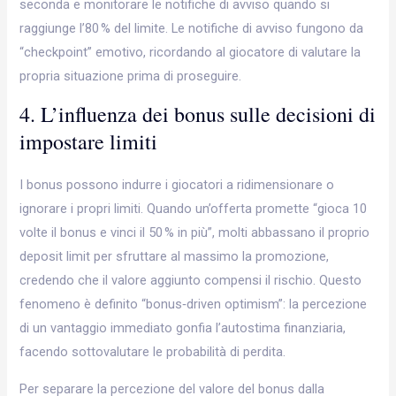
seconda e monitorare le notifiche di avviso quando si
raggiunge l’80 % del limite. Le notifiche di avviso fungono da
“checkpoint” emotivo, ricordando al giocatore di valutare la
propria situazione prima di proseguire.
4. L’influenza dei bonus sulle decisioni di
impostare limiti
I bonus possono indurre i giocatori a ridimensionare o
ignorare i propri limiti. Quando un’offerta promette “gioca 10
volte il bonus e vinci il 50 % in più”, molti abbassano il proprio
deposit limit per sfruttare al massimo la promozione,
credendo che il valore aggiunto compensi il rischio. Questo
fenomeno è definito “bonus‑driven optimism”: la percezione
di un vantaggio immediato gonfia l’autostima finanziaria,
facendo sottovalutare le probabilità di perdita.
Per separare la percezione del valore del bonus dalla