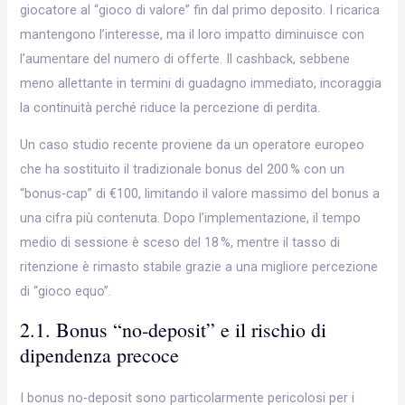
giocatore al “gioco di valore” fin dal primo deposito. I ricarica
mantengono l’interesse, ma il loro impatto diminuisce con
l’aumentare del numero di offerte. Il cashback, sebbene
meno allettante in termini di guadagno immediato, incoraggia
la continuità perché riduce la percezione di perdita.
Un caso studio recente proviene da un operatore europeo
che ha sostituito il tradizionale bonus del 200 % con un
“bonus‑cap” di €100, limitando il valore massimo del bonus a
una cifra più contenuta. Dopo l’implementazione, il tempo
medio di sessione è sceso del 18 %, mentre il tasso di
ritenzione è rimasto stabile grazie a una migliore percezione
di “gioco equo”.
2.1. Bonus “no‑deposit” e il rischio di
dipendenza precoce
I bonus no‑deposit sono particolarmente pericolosi per i