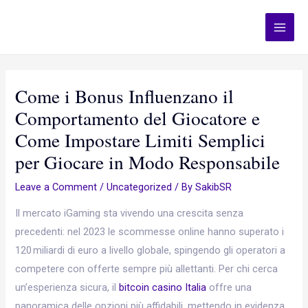
Skip
Post
Main
JJ Floor Covering
to
navigation
Men
content
Come i Bonus Influenzano il
Comportamento del Giocatore e
Come Impostare Limiti Semplici
per Giocare in Modo Responsabile
Leave a Comment
/
Uncategorized
/ By
SakibSR
Il mercato iGaming sta vivendo una crescita senza
precedenti: nel 2023 le scommesse online hanno superato i
120 miliardi di euro a livello globale, spingendo gli operatori a
competere con offerte sempre più allettanti. Per chi cerca
un’esperienza sicura, il
bitcoin casino Italia
offre una
panoramica delle opzioni più affidabili, mettendo in evidenza