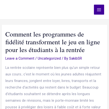
Skip
Post
Main
JJ Floor Covering
to
navigation
Men
content
Comment les programmes de
fidélité transforment le jeu en ligne
pour les étudiants à la rentrée
Leave a Comment
/
Uncategorized
/ By
SakibSR
La rentrée scolaire représente bien plus qu’un simple retour
aux cours ; c’est le moment où les jeunes adultes réajustent
leurs finances, jonglent entre loyer, livres, transports et la
recherche d’activités qui restent dans le budget. Beaucoup
d’étudiants souhaitent se détendre après les longues
semaines de révisions, mais le porte‑monnaie limité les
pousse à privilégier des loisirs à faible coût et à forte valeur