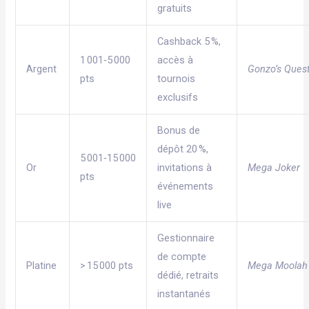
gratuits
Cashback 5 %,
1 001‑5 000
accès à
Argent
Gonzo’s Ques
pts
tournois
exclusifs
Bonus de
dépôt 20 %,
5 001‑15 000
Or
invitations à
Mega Joker
pts
événements
live
Gestionnaire
de compte
Platine
> 15 000 pts
Mega Moolah
dédié, retraits
instantanés