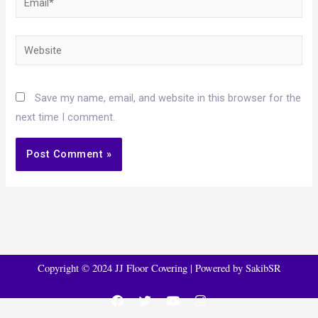
Website
Save my name, email, and website in this browser for the
next time I comment.
Copyright © 2024 JJ Floor Covering | Powered by
SakibSR
F
T
Y
I
a
w
o
n
c
i
u
s