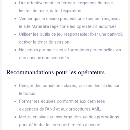
Lire attentivement les termes : exigences de mise,
limites de mise, date d’expiration.
Vérifier que le casino possède une licence française ;
le site Materalia répertorie les opérateurs autorisés.
Utiliser les outils de jeu responsable : fixer une bankroll,
activer le timer de session.
Ne jamais partager ses informations personnelles via
des canaux non sécurisés.
Recommandations pour les opérateurs
Rédiger des conditions claires, visibles dès le clic sur
le bonus.
Former les équipes conformité aux dernières
exigences de l’ANJ et aux procédures AML.
Mettre en place un système de suivi des promotions
pour détecter les comportements à risque.