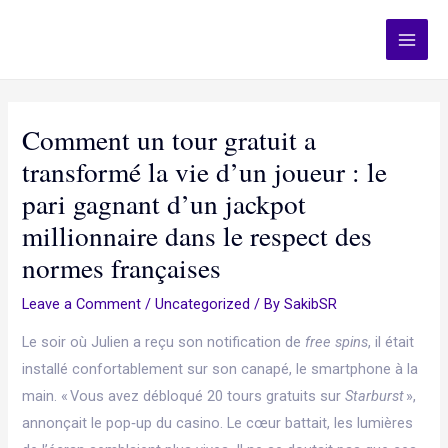
Skip
Post
Main
JJ Floor Covering
to
navigation
Men
content
Comment un tour gratuit a
transformé la vie d’un joueur : le
pari gagnant d’un jackpot
millionnaire dans le respect des
normes françaises
Leave a Comment
/
Uncategorized
/ By
SakibSR
Le soir où Julien a reçu son notification de
free spins
, il était
installé confortablement sur son canapé, le smartphone à la
main. « Vous avez débloqué 20 tours gratuits sur
Starburst
»,
annonçait le pop‑up du casino. Le cœur battait, les lumières