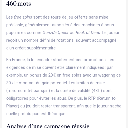
460 mots
Les
free spins
sont des tours de jeu offerts sans mise
préalable, généralement associés à des machines à sous
populaires comme
Gonzo’s Quest
ou
Book of Dead
. Le joueur
reçoit un nombre défini de rotations, souvent accompagné
d’un crédit supplémentaire.
En France, la loi encadre strictement ces promotions. Les
exigences de mise doivent être clairement indiquées : par
exemple, un bonus de 20 € en free spins avec un wagering de
30 x le montant du gain potentiel. Les limites de mise
(maximum 5 € par spin) et la durée de validité (48 h) sont
obligatoires pour éviter les abus. De plus, le RTP (Return to
Player) du jeu doit rester transparent, afin que le joueur sache
quelle part du pari est théorique.
Analyse d’une campagne réussie