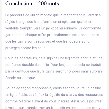
Conclusion – 200 mots
Le parcours de Julien montre que le respect scrupuleux des
règles françaises transforme un simple tour gratuit en
véritable tremplin vers un jackpot millionnaire. La conformité
garantit que chaque offre promotionnelle est transparente,
que les gains sont sécurisés et que les joueurs sont
protégés contre les abus.
Pour les opérateurs, cela signifie une légitimité accrue et une
confiance durable du public. Pour les joueurs, cela se traduit
par la certitude que leurs gains seront honorés sans surprise
fiscale ou juridique.
Jouez de façon responsable, choisissez toujours un casino
en ligne fiable, et vérifiez la légalité du site via des ressources
comme Materalia avant de vous inscrire. Ainsi, vous pourrez,
à votre tour, transformer un free spin en une success story