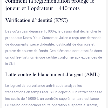
comment la réglementation protège le
joueur et l’opérateur – 440 mots
Vérification d’identité (KYC)
Dès qu’un gain dépasse 10 000 €, le casino doit déclencher le
processus Know‑Your‑Customer. Julien a reçu une demande
de documents : pièce d’identité, justificatif de domicile et
preuve de source de fonds. Ces éléments sont stockés dans
un coffre‑fort numérique certifié conforme aux exigences de
la CNIL.
Lutte contre le blanchiment d’argent (AML)
Le logiciel de surveillance anti‑fraude analyse les
transactions en temps réel. Si un dépôt ou un retrait dépasse
les seuils de 15 000 €, un contrôle supplémentaire est lancé.
Le casino doit déclarer toute opération suspecte à Tracfin,