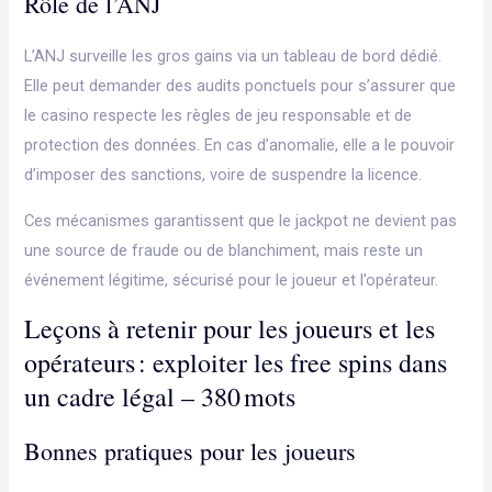
Rôle de l’ANJ
L’ANJ surveille les gros gains via un tableau de bord dédié.
Elle peut demander des audits ponctuels pour s’assurer que
le casino respecte les règles de jeu responsable et de
protection des données. En cas d’anomalie, elle a le pouvoir
d’imposer des sanctions, voire de suspendre la licence.
Ces mécanismes garantissent que le jackpot ne devient pas
une source de fraude ou de blanchiment, mais reste un
événement légitime, sécurisé pour le joueur et l’opérateur.
Leçons à retenir pour les joueurs et les
opérateurs : exploiter les free spins dans
un cadre légal – 380 mots
Bonnes pratiques pour les joueurs