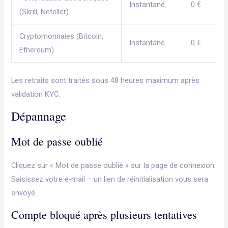
Instantané
0 €
(Skrill, Neteller)
Cryptomonnaies (Bitcoin,
Instantané
0 €
Ethereum)
Les retraits sont traités sous 48 heures maximum après
validation KYC.
Dépannage
Mot de passe oublié
Cliquez sur « Mot de passe oublié » sur la page de connexion.
Saisissez votre e-mail – un lien de réinitialisation vous sera
envoyé.
Compte bloqué après plusieurs tentatives