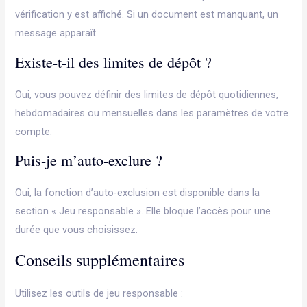
vérification y est affiché. Si un document est manquant, un
message apparaît.
Existe-t-il des limites de dépôt ?
Oui, vous pouvez définir des limites de dépôt quotidiennes,
hebdomadaires ou mensuelles dans les paramètres de votre
compte.
Puis-je m’auto-exclure ?
Oui, la fonction d’auto-exclusion est disponible dans la
section « Jeu responsable ». Elle bloque l’accès pour une
durée que vous choisissez.
Conseils supplémentaires
Utilisez les outils de jeu responsable :