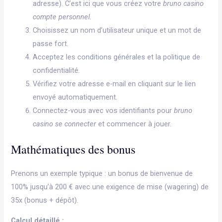
adresse). C’est ici que vous créez votre
bruno casino
compte personnel
.
Choisissez un nom d’utilisateur unique et un mot de
passe fort.
Acceptez les conditions générales et la politique de
confidentialité.
Vérifiez votre adresse e-mail en cliquant sur le lien
envoyé automatiquement.
Connectez-vous avec vos identifiants pour
bruno
casino se connecter
et commencer à jouer.
Mathématiques des bonus
Prenons un exemple typique : un bonus de bienvenue de
100% jusqu’à 200 € avec une exigence de mise (wagering) de
35x (bonus + dépôt).
Calcul détaillé :