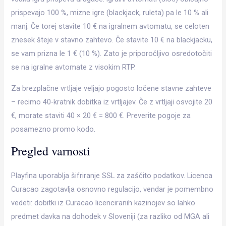
prispevajo 100 %, mizne igre (blackjack, ruleta) pa le 10 % ali
manj. Če torej stavite 10 € na igralnem avtomatu, se celoten
znesek šteje v stavno zahtevo. Če stavite 10 € na blackjacku,
se vam prizna le 1 € (10 %). Zato je priporočljivo osredotočiti
se na igralne avtomate z visokim RTP.
Za brezplačne vrtljaje veljajo pogosto ločene stavne zahteve
– recimo 40-kratnik dobitka iz vrtljajev. Če z vrtljaji osvojite 20
€, morate staviti 40 × 20 € = 800 €. Preverite pogoje za
posamezno promo kodo.
Pregled varnosti
Playfina uporablja šifriranje SSL za zaščito podatkov. Licenca
Curacao zagotavlja osnovno regulacijo, vendar je pomembno
vedeti: dobitki iz Curacao licenciranih kazinojev so lahko
predmet davka na dohodek v Sloveniji (za razliko od MGA ali