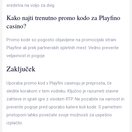
sredstva na voljo za dvig.
Kako najti trenutno promo kodo za Playfino
casino?
Promo kode so pogosto objavljene na promocijski strani
Playfine ali prek partnerskih spletnih mest. Vedno preverite
veljavnost in pogoje.
Zaključek
Uporaba promo kod v Playfini casinoju je preprosta, če
sledite korakom v tem vodniku. Ključno je razumeti stavne
zahteve in igrati igre z visokim RTP. Ne pozabite na varnost in
preverite pogoje pred uporabo katere koli kode. S pametnim
pristopom lahko povečate svoje možnosti za uspešno
izplačilo.