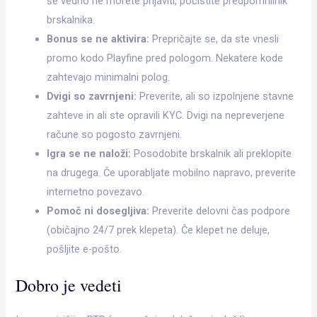
še vedno ne morete prijaviti, počistite predpomnilnik
brskalnika.
Bonus se ne aktivira:
Prepričajte se, da ste vnesli
promo kodo Playfine pred pologom. Nekatere kode
zahtevajo minimalni polog.
Dvigi so zavrnjeni:
Preverite, ali so izpolnjene stavne
zahteve in ali ste opravili KYC. Dvigi na nepreverjene
račune so pogosto zavrnjeni.
Igra se ne naloži:
Posodobite brskalnik ali preklopite
na drugega. Če uporabljate mobilno napravo, preverite
internetno povezavo.
Pomoč ni dosegljiva:
Preverite delovni čas podpore
(običajno 24/7 prek klepeta). Če klepet ne deluje,
pošljite e-pošto.
Dobro je vedeti