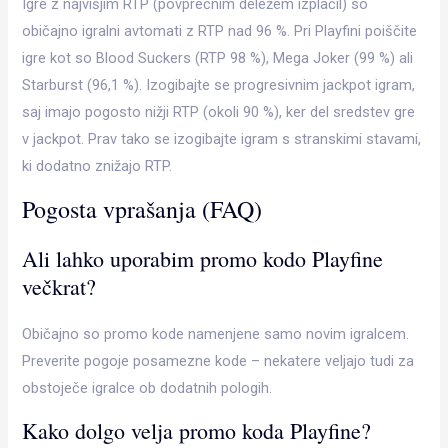
Igre z najvišjim RTP (povprečnim deležem izplačil) so
običajno igralni avtomati z RTP nad 96 %. Pri Playfini poiščite
igre kot so Blood Suckers (RTP 98 %), Mega Joker (99 %) ali
Starburst (96,1 %). Izogibajte se progresivnim jackpot igram,
saj imajo pogosto nižji RTP (okoli 90 %), ker del sredstev gre
v jackpot. Prav tako se izogibajte igram s stranskimi stavami,
ki dodatno znižajo RTP.
Pogosta vprašanja (FAQ)
Ali lahko uporabim promo kodo Playfine
večkrat?
Običajno so promo kode namenjene samo novim igralcem.
Preverite pogoje posamezne kode – nekatere veljajo tudi za
obstoječe igralce ob dodatnih pologih.
Kako dolgo velja promo koda Playfine?