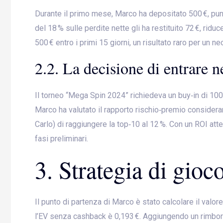
Durante il primo mese, Marco ha depositato 500 €, pun
del 18 % sulle perdite nette gli ha restituito 72 €, rid
500 € entro i primi 15 giorni, un risultato raro per un neo
2.2. La decisione di entrare
Il torneo “Mega Spin 2024” richiedeva un buy‑in di 100 €
Marco ha valutato il rapporto rischio‑premio consideran
Carlo) di raggiungere la top‑10 al 12 %. Con un ROI atte
fasi preliminari.
3. Strategia di gioc
Il punto di partenza di Marco è stato calcolare il valo
l’EV senza cashback è 0,193 €. Aggiungendo un rimborso