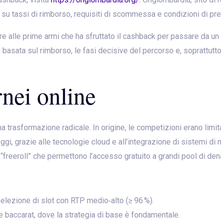
i su tassi di rimborso, requisiti di scommessa e condizioni di pre
re alle prime armi che ha sfruttato il cashback per passare da un 
a basata sul rimborso, le fasi decisive del percorso e, soprattutt
rnei online
na trasformazione radicale. In origine, le competizioni erano limit
Oggi, grazie alle tecnologie cloud e all’integrazione di sistemi di
“freeroll” che permettono l’accesso gratuito a grandi pool di den
elezione di slot con RTP medio‑alto (≥ 96 %).
 e baccarat, dove la strategia di base è fondamentale.