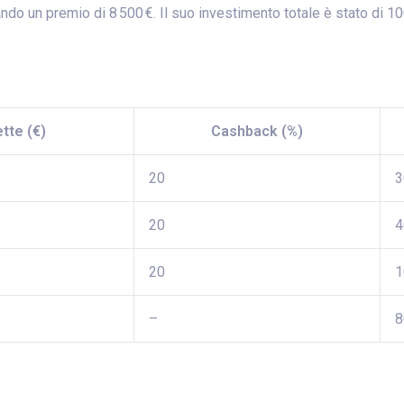
o un premio di 8 500 €. Il suo investimento totale è stato di 100
tte (€)
Cashback (%)
20
3
20
4
20
1
–
8