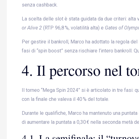
senza cashback.
La scelta delle slot è stata guidata da due criteri: alt
or Alive 2
(RTP 96,8 %, volatilità alta) e
Gates of Olymp
Per gestire il bankroll, Marco ha adottato la regola de
fasi di “spin boost” senza rischiare l’intero bankroll. 
4. Il percorso nel t
Il torneo “Mega Spin 2024” si è articolato in tre fasi: q
con la finale che valeva il 40 % del totale.
Durante le qualifiche, Marco ha mantenuto una puntata 
di aumentare la puntata a 0,30 € nella seconda metà de
4.1. La semifinale: il “turnov