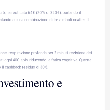
ò, ha restituito 64 € (20 % di 320 €), portando il
untando su una combinazione di tre simboli scatter. Il
sione: respirazione profonda per 2 minuti, revisione dei
ti ogni 400 spin, riducendo la fatica cognitiva. Questa
 il cashback residuo di 30 €.
 investimento e