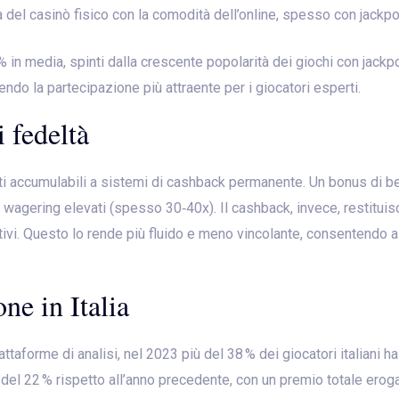
del casinò fisico con la comodità dell’online, spesso con jackpot
% in media, spinti dalla crescente popolarità dei giochi con jack
endo la partecipazione più attraente per i giocatori esperti.
 fedeltà
nti accumulabili a sistemi di cashback permanente. Un bonus di
 wagering elevati (spesso 30‑40x). Il cashback, invece, restituisc
ivi. Questo lo rende più fluido e meno vincolante, consentendo ai
one in Italia
ttaforme di analisi, nel 2023 più del 38 % dei giocatori italiani 
del 22 % rispetto all’anno precedente, con un premio totale erogat