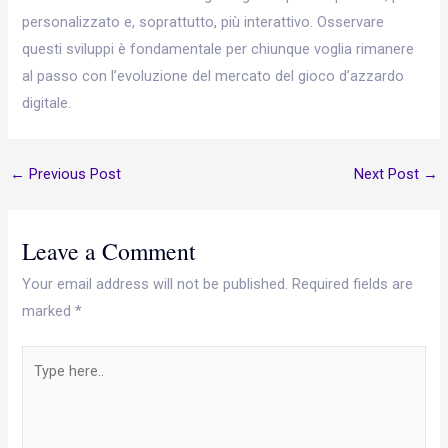
personalizzato e, soprattutto, più interattivo. Osservare
questi sviluppi è fondamentale per chiunque voglia rimanere
al passo con l’evoluzione del mercato del gioco d’azzardo
digitale.
←
Previous Post
Next Post
→
Leave a Comment
Your email address will not be published.
Required fields are
marked
*
Type
here..