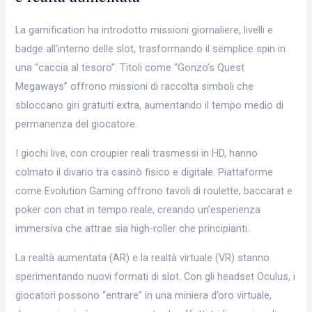
La gamification ha introdotto missioni giornaliere, livelli e
badge all’interno delle slot, trasformando il semplice spin in
una “caccia al tesoro”. Titoli come “Gonzo’s Quest
Megaways” offrono missioni di raccolta simboli che
sbloccano giri gratuiti extra, aumentando il tempo medio di
permanenza del giocatore.
I giochi live, con croupier reali trasmessi in HD, hanno
colmato il divario tra casinò fisico e digitale. Piattaforme
come Evolution Gaming offrono tavoli di roulette, baccarat e
poker con chat in tempo reale, creando un’esperienza
immersiva che attrae sia high‑roller che principianti.
La realtà aumentata (AR) e la realtà virtuale (VR) stanno
sperimentando nuovi formati di slot. Con gli headset Oculus, i
giocatori possono “entrare” in una miniera d’oro virtuale,