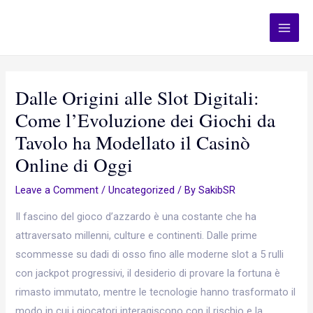
Skip
Post
Main
JJ Floor Covering
to
navigation
Men
content
Dalle Origini alle Slot Digitali:
Come l’Evoluzione dei Giochi da
Tavolo ha Modellato il Casinò
Online di Oggi
Leave a Comment
/
Uncategorized
/ By
SakibSR
Il fascino del gioco d’azzardo è una costante che ha
attraversato millenni, culture e continenti. Dalle prime
scommesse su dadi di osso fino alle moderne slot a 5 rulli
con jackpot progressivi, il desiderio di provare la fortuna è
rimasto immutato, mentre le tecnologie hanno trasformato il
modo in cui i giocatori interagiscono con il rischio e la