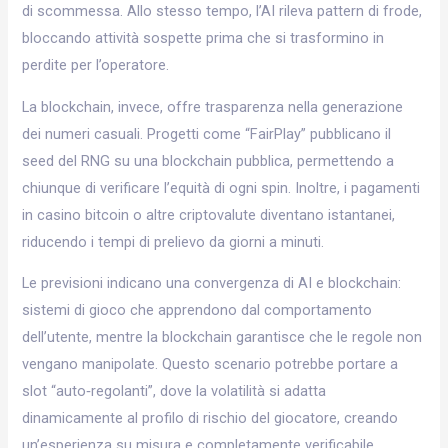
di scommessa. Allo stesso tempo, l’AI rileva pattern di frode,
bloccando attività sospette prima che si trasformino in
perdite per l’operatore.
La blockchain, invece, offre trasparenza nella generazione
dei numeri casuali. Progetti come “FairPlay” pubblicano il
seed del RNG su una blockchain pubblica, permettendo a
chiunque di verificare l’equità di ogni spin. Inoltre, i pagamenti
in casino bitcoin o altre criptovalute diventano istantanei,
riducendo i tempi di prelievo da giorni a minuti.
Le previsioni indicano una convergenza di AI e blockchain:
sistemi di gioco che apprendono dal comportamento
dell’utente, mentre la blockchain garantisce che le regole non
vengano manipolate. Questo scenario potrebbe portare a
slot “auto‑regolanti”, dove la volatilità si adatta
dinamicamente al profilo di rischio del giocatore, creando
un’esperienza su misura e completamente verificabile.