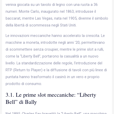
veniva giocata su un tavolo di legno con una ruota a 36
numeri. Monte Carlo, inaugurato nel 1863, introdusse il
baccarat, mentre Las Vegas, nata nel 1905, divenne il simbolo
della libertà di scommessa negli Stati Uniti.
Le innovazioni meccaniche hanno accelerato la crescita. Le
macchine a moneta, introdotte negli anni ’20, permettevano
di scommettere senza croupier, mentre le prime slot a rulli,
come la “Liberty Bell”, portarono la casualità a un nuovo
livello. La standardizzazione delle regole, l’introduzione del
RTP (Return to Player) e la diffusione di tavoli con più linee di
puntata hanno trasformato il casinò in un vero e proprio
prodotto di consumo.
3.1. Le prime slot meccaniche: “Liberty
Bell” di Bally
Nel 1895, Charles Fey brevettò la “Liberty Bell”, una macchina