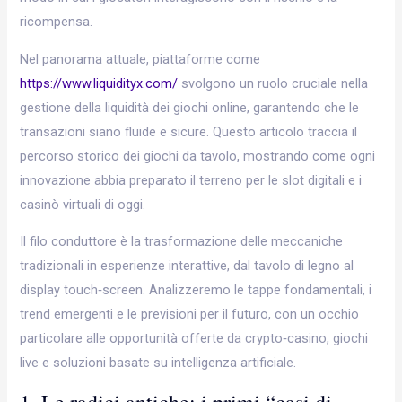
ricompensa.
Nel panorama attuale, piattaforme come
https://www.liquidityx.com/
svolgono un ruolo cruciale nella
gestione della liquidità dei giochi online, garantendo che le
transazioni siano fluide e sicure. Questo articolo traccia il
percorso storico dei giochi da tavolo, mostrando come ogni
innovazione abbia preparato il terreno per le slot digitali e i
casinò virtuali di oggi.
Il filo conduttore è la trasformazione delle meccaniche
tradizionali in esperienze interattive, dal tavolo di legno al
display touch‑screen. Analizzeremo le tappe fondamentali, i
trend emergenti e le previsioni per il futuro, con un occhio
particolare alle opportunità offerte da crypto‑casino, giochi
live e soluzioni basate su intelligenza artificiale.