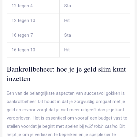
12 tegen 4
Sta
12 tegen 10
Hit
16 tegen 7
Sta
16 tegen 10
Hit
Bankrollbeheer: hoe je je geld slim kunt
inzetten
Een van de belangrijkste aspecten van succesvol gokken is
bankrollbeheer. Dit houdt in dat je zorgvuldig omgaat met je
geld en ervoor zorgt dat je niet meer uitgeeft dan je je kunt
veroorloven. Het is essentieel om vooraf een budget vast te
stellen voordat je begint met spelen bij
wild robin casino
. Dit
helpt je om je verliezen te beperken en je spelplezier te