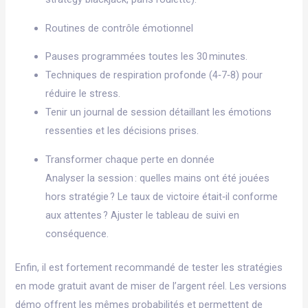
Routines de contrôle émotionnel
Pauses programmées toutes les 30 minutes.
Techniques de respiration profonde (4‑7‑8) pour
réduire le stress.
Tenir un journal de session détaillant les émotions
ressenties et les décisions prises.
Transformer chaque perte en donnée
Analyser la session : quelles mains ont été jouées
hors stratégie ? Le taux de victoire était‑il conforme
aux attentes ? Ajuster le tableau de suivi en
conséquence.
Enfin, il est fortement recommandé de tester les stratégies
en mode gratuit avant de miser de l’argent réel. Les versions
démo offrent les mêmes probabilités et permettent de