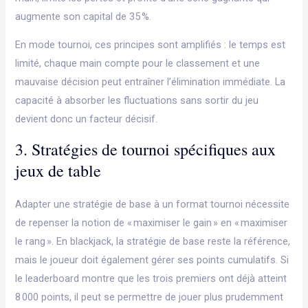
augmente son capital de 35 %.
En mode tournoi, ces principes sont amplifiés : le temps est
limité, chaque main compte pour le classement et une
mauvaise décision peut entraîner l’élimination immédiate. La
capacité à absorber les fluctuations sans sortir du jeu
devient donc un facteur décisif.
3. Stratégies de tournoi spécifiques aux
jeux de table
Adapter une stratégie de base à un format tournoi nécessite
de repenser la notion de « maximiser le gain » en « maximiser
le rang ». En blackjack, la stratégie de base reste la référence,
mais le joueur doit également gérer ses points cumulatifs. Si
le leaderboard montre que les trois premiers ont déjà atteint
8 000 points, il peut se permettre de jouer plus prudemment