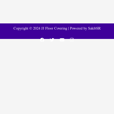
Copyright © 2024 JJ Floor Covering | Powered by
SakibSR
F
T
Y
I
a
w
o
n
c
i
u
s
e
t
t
t
b
t
u
a
o
e
b
g
o
r
e
r
k
a
m