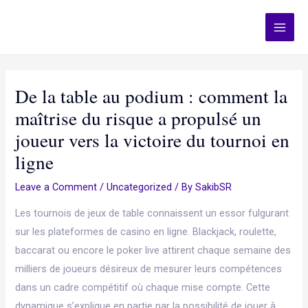
Skip
Post
Main
JJ Floor Covering
to
navigation
Men
content
De la table au podium : comment la
maîtrise du risque a propulsé un
joueur vers la victoire du tournoi en
ligne
Leave a Comment
/
Uncategorized
/ By
SakibSR
Les tournois de jeux de table connaissent un essor fulgurant
sur les plateformes de casino en ligne. Blackjack, roulette,
baccarat ou encore le poker live attirent chaque semaine des
milliers de joueurs désireux de mesurer leurs compétences
dans un cadre compétitif où chaque mise compte. Cette
dynamique s’explique en partie par la possibilité de jouer à