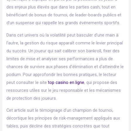
des enjeux plus élevés que dans les parties cash, tout en
bénéficiant de bonus de tournoi, de leader‑boards publics et
d’un suspense qui rappelle les grands événements sportifs.
Dans cet univers où la volatilité peut basculer d’une main à
l’autre, la gestion du risque apparaît comme le levier principal
du succès. Un joueur qui sait calibrer son bankroll, fixer des
limites de mise et analyser ses performances a plus de
chances de survivre aux phases d’élimination et d’atteindre le
podium. Pour approfondir les bonnes pratiques, le lecteur
peut consulter le site
top casino en ligne
, qui propose des
ressources utiles sur le jeu responsable et les mécanismes
de protection des joueurs.
Cet article suit le témoignage d’un champion de tournoi,
décortique les principes de risk‑management appliqués aux
tables, puis décline des stratégies concrètes que tout