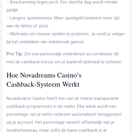
– Bescherming tegen pech: Een slechte dag wordt minder
pijnlijk.
– Langere speelsessies: Meer speelgeld betekent meer tijd
aan de tafels of slots.
– Motivatie om nieuwe spellen te proberen: Je voelt je veiliger
bij het ontdekken van onbekende games.
Pro Tip:
Zet een persoonlijk verlieslimiet en combineer dit
met de cashback‑bonus om je bankroll optimaal te beheren.
Hoe Novadreams Casino’s
Cashback‑Systeem Werkt
Novadreams Casino heeft een van de meest transparante
cashback‑programma’s in de markt. Elke week wordt een
percentage van je netto‑verliezen automatisch teruggestort
op je account. Het percentage varieert afhankelijk van je
loyaliteitsniveau, maar zelfs de basis‑cashback is al