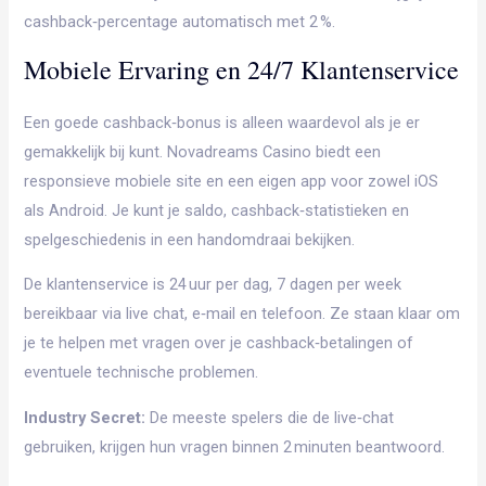
cashback‑percentage automatisch met 2 %.
Mobiele Ervaring en 24/7 Klantenservice
Een goede cashback‑bonus is alleen waardevol als je er
gemakkelijk bij kunt. Novadreams Casino biedt een
responsieve mobiele site en een eigen app voor zowel iOS
als Android. Je kunt je saldo, cashback‑statistieken en
spelgeschiedenis in een handomdraai bekijken.
De klantenservice is 24 uur per dag, 7 dagen per week
bereikbaar via live chat, e‑mail en telefoon. Ze staan klaar om
je te helpen met vragen over je cashback‑betalingen of
eventuele technische problemen.
Industry Secret:
De meeste spelers die de live‑chat
gebruiken, krijgen hun vragen binnen 2 minuten beantwoord.