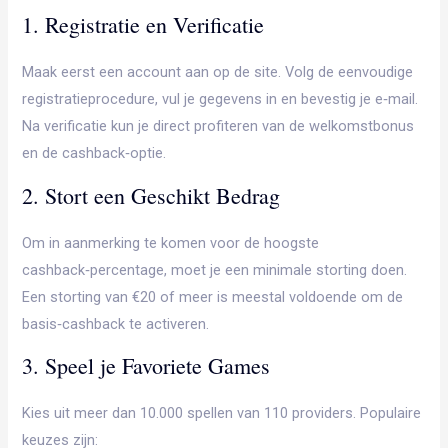
1. Registratie en Verificatie
Maak eerst een account aan op de site. Volg de eenvoudige
registratieprocedure, vul je gegevens in en bevestig je e‑mail.
Na verificatie kun je direct profiteren van de welkomstbonus
en de cashback‑optie.
2. Stort een Geschikt Bedrag
Om in aanmerking te komen voor de hoogste
cashback‑percentage, moet je een minimale storting doen.
Een storting van €20 of meer is meestal voldoende om de
basis‑cashback te activeren.
3. Speel je Favoriete Games
Kies uit meer dan 10.000 spellen van 110 providers. Populaire
keuzes zijn: