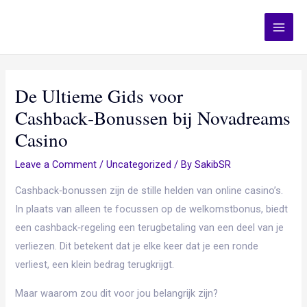
Skip
Post
Main
JJ Floor Covering
to
navigation
Men
content
De Ultieme Gids voor
Cashback‑Bonussen bij Novadreams
Casino
Leave a Comment
/
Uncategorized
/ By
SakibSR
Cashback‑bonussen zijn de stille helden van online casino’s.
In plaats van alleen te focussen op de welkomstbonus, biedt
een cashback‑regeling een terugbetaling van een deel van je
verliezen. Dit betekent dat je elke keer dat je een ronde
verliest, een klein bedrag terugkrijgt.
Maar waarom zou dit voor jou belangrijk zijn?