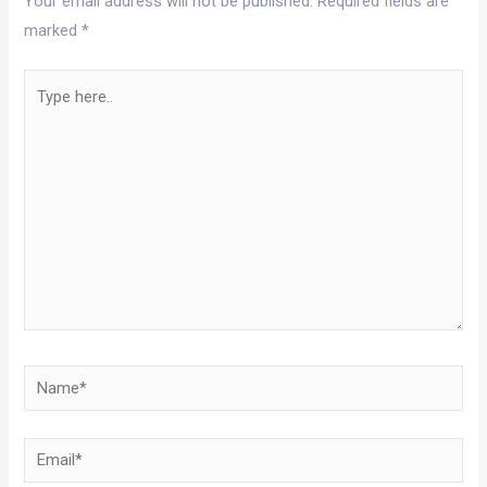
Your email address will not be published.
Required fields are
marked
*
Type
here..
Name*
Email*