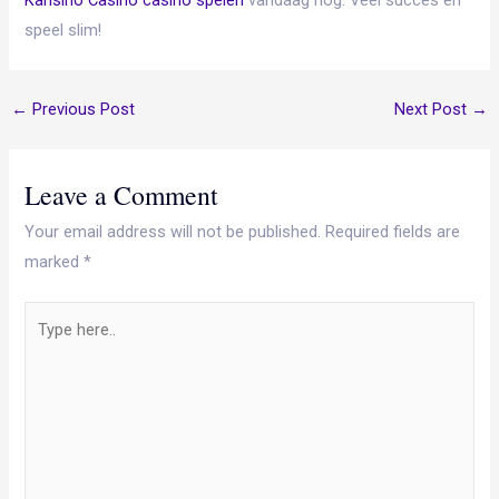
Kansino Casino casino spelen
vandaag nog. Veel succes en
speel slim!
←
Previous Post
Next Post
→
Leave a Comment
Your email address will not be published.
Required fields are
marked
*
Type
here..