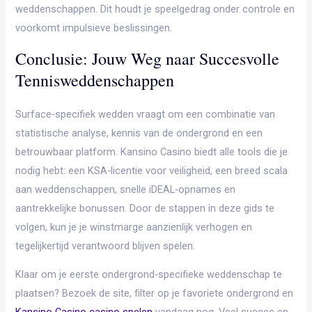
weddenschappen. Dit houdt je speelgedrag onder controle en
voorkomt impulsieve beslissingen.
Conclusie: Jouw Weg naar Succesvolle
Tennisweddenschappen
Surface‑specifiek wedden vraagt om een combinatie van
statistische analyse, kennis van de ondergrond en een
betrouwbaar platform. Kansino Casino biedt alle tools die je
nodig hebt: een KSA‑licentie voor veiligheid, een breed scala
aan weddenschappen, snelle iDEAL‑opnames en
aantrekkelijke bonussen. Door de stappen in deze gids te
volgen, kun je je winstmarge aanzienlijk verhogen en
tegelijkertijd verantwoord blijven spelen.
Klaar om je eerste ondergrond‑specifieke weddenschap te
plaatsen? Bezoek de site, filter op je favoriete ondergrond en