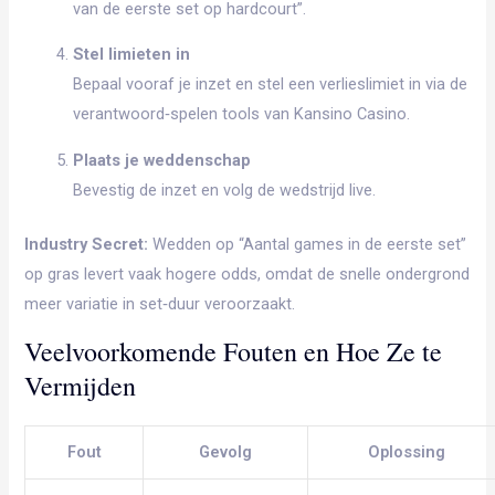
van de eerste set op hardcourt”.
Stel limieten in
Bepaal vooraf je inzet en stel een verlieslimiet in via de
verantwoord‑spelen tools van Kansino Casino.
Plaats je weddenschap
Bevestig de inzet en volg de wedstrijd live.
Industry Secret:
Wedden op “Aantal games in de eerste set”
op gras levert vaak hogere odds, omdat de snelle ondergrond
meer variatie in set‑duur veroorzaakt.
Veelvoorkomende Fouten en Hoe Ze te
Vermijden
Fout
Gevolg
Oplossing