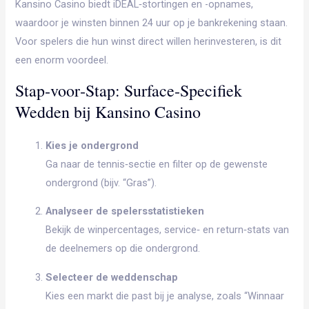
Kansino Casino biedt iDEAL‑stortingen en -opnames,
waardoor je winsten binnen 24 uur op je bankrekening staan.
Voor spelers die hun winst direct willen herinvesteren, is dit
een enorm voordeel.
Stap‑voor‑Stap: Surface‑Specifiek
Wedden bij Kansino Casino
Kies je ondergrond
Ga naar de tennis‑sectie en filter op de gewenste
ondergrond (bijv. “Gras”).
Analyseer de spelersstatistieken
Bekijk de winpercentages, service‑ en return‑stats van
de deelnemers op die ondergrond.
Selecteer de weddenschap
Kies een markt die past bij je analyse, zoals “Winnaar