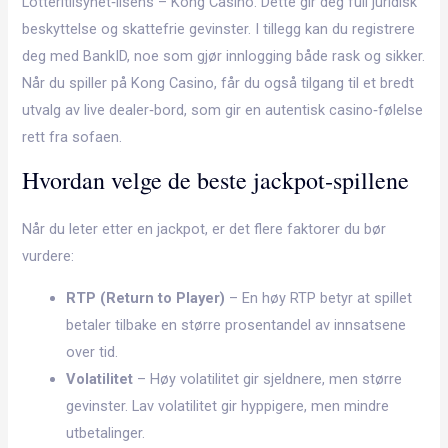
Lotteritilsynet‑lisens – Kong Casino. Dette gir deg full juridisk
beskyttelse og skattefrie gevinster. I tillegg kan du registrere
deg med BankID, noe som gjør innlogging både rask og sikker.
Når du spiller på Kong Casino, får du også tilgang til et bredt
utvalg av live dealer‑bord, som gir en autentisk casino‑følelse
rett fra sofaen.
Hvordan velge de beste jackpot‑spillene
Når du leter etter en jackpot, er det flere faktorer du bør
vurdere:
RTP (Return to Player)
– En høy RTP betyr at spillet
betaler tilbake en større prosentandel av innsatsene
over tid.
Volatilitet
– Høy volatilitet gir sjeldnere, men større
gevinster. Lav volatilitet gir hyppigere, men mindre
utbetalinger.