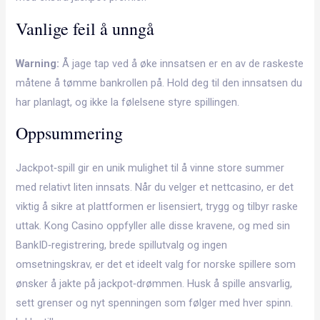
Vanlige feil å unngå
Warning:
Å jage tap ved å øke innsatsen er en av de raskeste
måtene å tømme bankrollen på. Hold deg til den innsatsen du
har planlagt, og ikke la følelsene styre spillingen.
Oppsummering
Jackpot‑spill gir en unik mulighet til å vinne store summer
med relativt liten innsats. Når du velger et nettcasino, er det
viktig å sikre at plattformen er lisensiert, trygg og tilbyr raske
uttak. Kong Casino oppfyller alle disse kravene, og med sin
BankID‑registrering, brede spillutvalg og ingen
omsetningskrav, er det et ideelt valg for norske spillere som
ønsker å jakte på jackpot‑drømmen. Husk å spille ansvarlig,
sett grenser og nyt spenningen som følger med hver spinn.