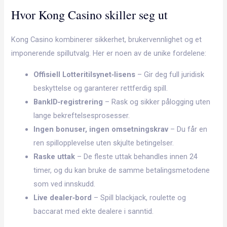
Hvor Kong Casino skiller seg ut
Kong Casino kombinerer sikkerhet, brukervennlighet og et
imponerende spillutvalg. Her er noen av de unike fordelene:
Offisiell Lotteritilsynet‑lisens
– Gir deg full juridisk
beskyttelse og garanterer rettferdig spill.
BankID‑registrering
– Rask og sikker pålogging uten
lange bekreftelsesprosesser.
Ingen bonuser, ingen omsetningskrav
– Du får en
ren spillopplevelse uten skjulte betingelser.
Raske uttak
– De fleste uttak behandles innen 24
timer, og du kan bruke de samme betalingsmetodene
som ved innskudd.
Live dealer‑bord
– Spill blackjack, roulette og
baccarat med ekte dealere i sanntid.