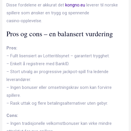
Disse fordelene er akkurat det
kongno.eu
leverer til norske
spillere som ønsker en trygg og spennende
casino‑opplevelse.
Pros og cons – en balansert vurdering
Pros:
– Fullt lisensiert av Lotteritilsynet – garantert trygghet.
– Enkelt å registrere med BankID.
– Stort utvalg av progressive jackpot‑spill fra ledende
leverandører.
– Ingen bonuser eller omsetningskrav som kan forvirre
spillere.
– Rask uttak og flere betalingsalternativer uten gebyr.
Cons:
– Ingen tradisjonelle velkomstbonuser kan virke mindre