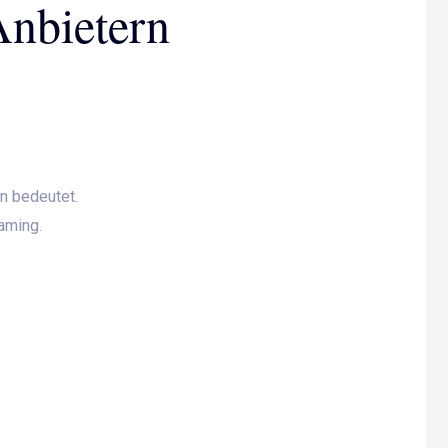
Anbietern
n bedeutet.
aming.