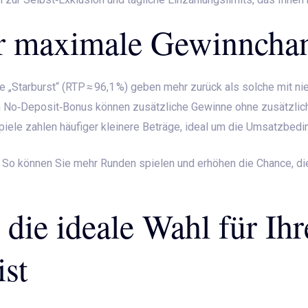
ür maximale Gewinncha
e „Starburst“ (RTP ≈ 96,1 %) geben mehr zurück als solche mit ni
m No‑Deposit‑Bonus können zusätzliche Gewinne ohne zusätzlich
iele zahlen häufiger kleinere Beträge, ideal um die Umsatzbedin
. So können Sie mehr Runden spielen und erhöhen die Chance, di
ie ideale Wahl für Ihr
st