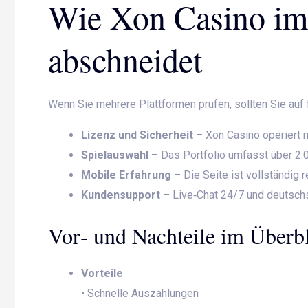
Wie Xon Casino im 
abschneidet
Wenn Sie mehrere Plattformen prüfen, sollten Sie auf 
Lizenz und Sicherheit
– Xon Casino operiert m
Spielauswahl
– Das Portfolio umfasst über 2.0
Mobile Erfahrung
– Die Seite ist vollständig 
Kundensupport
– Live‑Chat 24/7 und deutschs
Vor‑ und Nachteile im Überb
Vorteile
• Schnelle Auszahlungen