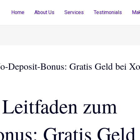
Home
About Us
Services
Testimonials
Mak
No‑Deposit‑Bonus: Gratis Geld bei Xo
 Leitfaden zum
nus: Gratis Geld