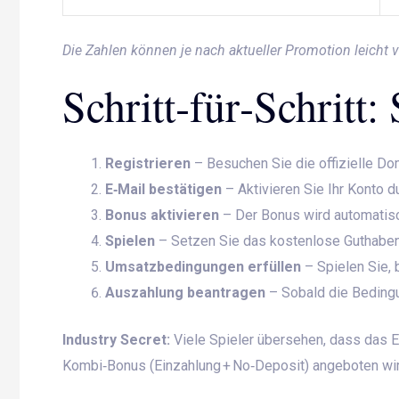
Die Zahlen können je nach aktueller Promotion leicht v
Schritt‑für‑Schritt
Registrieren
– Besuchen Sie die offizielle Do
E‑Mail bestätigen
– Aktivieren Sie Ihr Konto d
Bonus aktivieren
– Der Bonus wird automatis
Spielen
– Setzen Sie das kostenlose Guthaben i
Umsatzbedingungen erfüllen
– Spielen Sie, b
Auszahlung beantragen
– Sobald die Bedingu
Industry Secret:
Viele Spieler übersehen, dass das 
Kombi‑Bonus (Einzahlung + No‑Deposit) angeboten wir