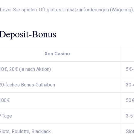
bevor Sie spielen. Oft gibt es Umsatzanforderungen (Wagering),
Deposit‑Bonus
Xon Casino
10 €, 20 € (je nach Aktion)
5 €‑
20‑faches Bonus‑Guthaben
30‑
100 €
50 
7 Tage
3‑5
Slots, Roulette, Blackjack
Slo