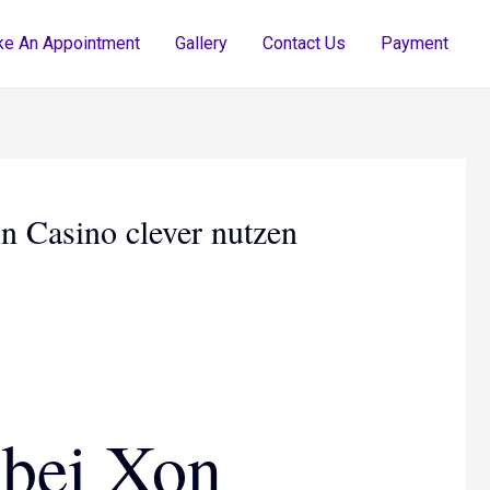
e An Appointment
Gallery
Contact Us
Payment
n Casino clever nutzen
 bei Xon