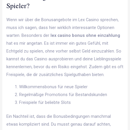
Spieler?
Wenn wir über die Bonusangebote im Lex Casino sprechen,
muss ich sagen, dass hier wirklich interessante Optionen
warten. Besonders der
lex casino bonus ohne einzahlung
hat es mir angetan. Es ist immer ein gutes Gefühl, mit
Echtgeld zu spielen, ohne vorher selbst Geld einzuzahlen. So
kannst du das Casino ausprobieren und deine Lieblingsspiele
kennenlernen, bevor du ein Risiko eingehst. Zudem gibt es oft
Freispiele, die dir zusätzliches Spielguthaben bieten.
Willkommensbonus für neue Spieler
Regelmäßige Promotions für Bestandskunden
Freispiele für beliebte Slots
Ein Nachteil ist, dass die Bonusbedingungen manchmal
etwas kompliziert sind. Du musst genau darauf achten,