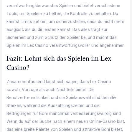
verantwortungsbewusstes Spielen und bietet verschiedene
Tools, um Spielern zu helfen, die Kontrolle zu behalten. Du
kannst Limits setzen, um sicherzustellen, dass du nicht mehr
ausgibst, als du dir leisten kannst. Das alles trägt zur
Sicherheit und zum Schutz der Spieler bei und macht das
Spielen im Lex Casino verantwortungsvoller und angenehmer.
Fazit: Lohnt sich das Spielen im Lex
Casino?
Zusammenfassend lässt sich sagen, dass Lex Casino
sowohl Vorzüge als auch Nachteile bietet. Die
Benutzerfreundlichkeit und die Spielauswahl sind definitiv
Stärken, während die Auszahlungszeiten und die
Bedingungen für Boni manchmal verbesserungswürdig sind.
Wenn du auf der Suche nach einem neuen Online-Casino bist,
das eine breite Palette von Spielen und attraktive Boni bietet,