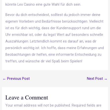
könnte Lex Casino eine gute Wahl für dich sein.
Bevor du dich entscheidest, solltest du jedoch immer deine
eigenen Vorlieben und Bedürfnisse berücksichtigen. Vielleicht
ist es für dich wichtig, dass der Kundensupport rund um die
Uhr erreichbar ist, oder du legst Wert auf besonders schnelle
Auszahlungen. Letztendlich kommt es darauf an, was dir
persönlich wichtig ist. Ich hoffe, dass meine Erfahrungen und
Beobachtungen dir helfen, eine informierte Entscheidung zu
treffen, und wünsche dir viel Spaß beim Spielen!
←
Previous Post
Next Post
→
Leave a Comment
Your email address will not be published.
Required fields are