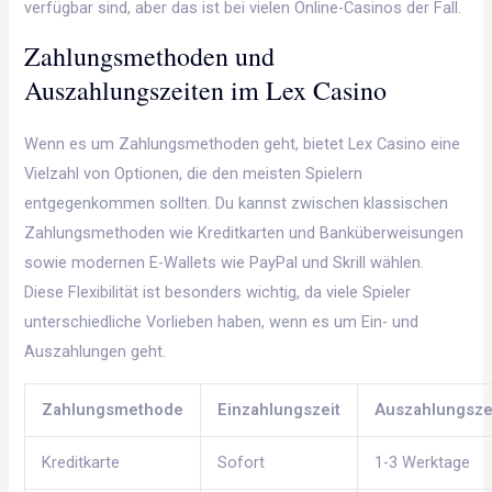
verfügbar sind, aber das ist bei vielen Online-Casinos der Fall.
Zahlungsmethoden und
Auszahlungszeiten im Lex Casino
Wenn es um Zahlungsmethoden geht, bietet Lex Casino eine
Vielzahl von Optionen, die den meisten Spielern
entgegenkommen sollten. Du kannst zwischen klassischen
Zahlungsmethoden wie Kreditkarten und Banküberweisungen
sowie modernen E-Wallets wie PayPal und Skrill wählen.
Diese Flexibilität ist besonders wichtig, da viele Spieler
unterschiedliche Vorlieben haben, wenn es um Ein- und
Auszahlungen geht.
Zahlungsmethode
Einzahlungszeit
Auszahlungsze
Kreditkarte
Sofort
1-3 Werktage