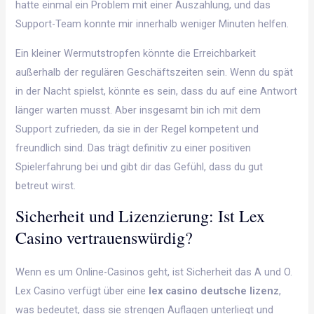
hatte einmal ein Problem mit einer Auszahlung, und das
Support-Team konnte mir innerhalb weniger Minuten helfen.
Ein kleiner Wermutstropfen könnte die Erreichbarkeit
außerhalb der regulären Geschäftszeiten sein. Wenn du spät
in der Nacht spielst, könnte es sein, dass du auf eine Antwort
länger warten musst. Aber insgesamt bin ich mit dem
Support zufrieden, da sie in der Regel kompetent und
freundlich sind. Das trägt definitiv zu einer positiven
Spielerfahrung bei und gibt dir das Gefühl, dass du gut
betreut wirst.
Sicherheit und Lizenzierung: Ist Lex
Casino vertrauenswürdig?
Wenn es um Online-Casinos geht, ist Sicherheit das A und O.
Lex Casino verfügt über eine
lex casino deutsche lizenz
,
was bedeutet, dass sie strengen Auflagen unterliegt und