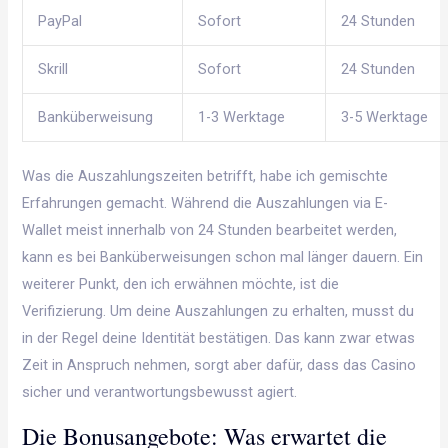
PayPal
Sofort
24 Stunden
Skrill
Sofort
24 Stunden
Banküberweisung
1-3 Werktage
3-5 Werktage
Was die Auszahlungszeiten betrifft, habe ich gemischte
Erfahrungen gemacht. Während die Auszahlungen via E-
Wallet meist innerhalb von 24 Stunden bearbeitet werden,
kann es bei Banküberweisungen schon mal länger dauern. Ein
weiterer Punkt, den ich erwähnen möchte, ist die
Verifizierung. Um deine Auszahlungen zu erhalten, musst du
in der Regel deine Identität bestätigen. Das kann zwar etwas
Zeit in Anspruch nehmen, sorgt aber dafür, dass das Casino
sicher und verantwortungsbewusst agiert.
Die Bonusangebote: Was erwartet die