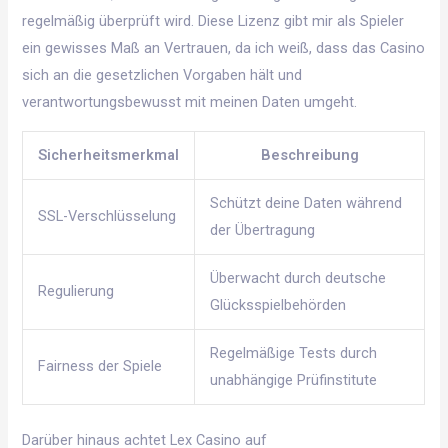
regelmäßig überprüft wird. Diese Lizenz gibt mir als Spieler
ein gewisses Maß an Vertrauen, da ich weiß, dass das Casino
sich an die gesetzlichen Vorgaben hält und
verantwortungsbewusst mit meinen Daten umgeht.
Sicherheitsmerkmal
Beschreibung
Schützt deine Daten während
SSL-Verschlüsselung
der Übertragung
Überwacht durch deutsche
Regulierung
Glücksspielbehörden
Regelmäßige Tests durch
Fairness der Spiele
unabhängige Prüfinstitute
Darüber hinaus achtet Lex Casino auf