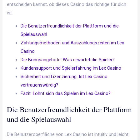
entscheiden kannst, ob dieses Casino das richtige für dich
ist.
Die Benutzerfreundlichkeit der Plattform und die
Spielauswahl
Zahlungsmethoden und Auszahlungszeiten im Lex
Casino
Die Bonusangebote: Was erwartet die Spieler?
Kundensupport und Spielerfahrung im Lex Casino
Sicherheit und Lizenzierung: Ist Lex Casino
vertrauenswürdig?
Fazit: Lohnt sich das Spielen im Lex Casino?
Die Benutzerfreundlichkeit der Plattform
und die Spielauswahl
Die Benutzeroberfläche von Lex Casino ist intuitiv und leicht