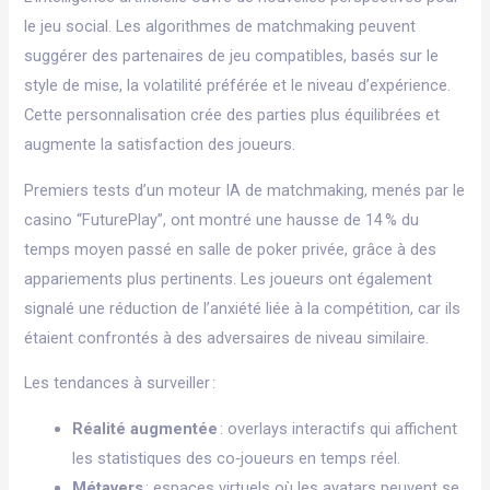
le jeu social. Les algorithmes de matchmaking peuvent
suggérer des partenaires de jeu compatibles, basés sur le
style de mise, la volatilité préférée et le niveau d’expérience.
Cette personnalisation crée des parties plus équilibrées et
augmente la satisfaction des joueurs.
Premiers tests d’un moteur IA de matchmaking, menés par le
casino “FuturePlay”, ont montré une hausse de 14 % du
temps moyen passé en salle de poker privée, grâce à des
appariements plus pertinents. Les joueurs ont également
signalé une réduction de l’anxiété liée à la compétition, car ils
étaient confrontés à des adversaires de niveau similaire.
Les tendances à surveiller :
Réalité augmentée
: overlays interactifs qui affichent
les statistiques des co‑joueurs en temps réel.
Métavers
: espaces virtuels où les avatars peuvent se