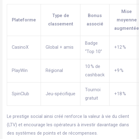
Mise
Type de
Bonus
Plateforme
moyenne
classement
associé
augmenté
Badge
CasinoX
Global + amis
+12 %
“Top 10”
10 % de
PlayWin
Régional
+9 %
cashback
Tournoi
SpinClub
Jeu‑spécifique
+18 %
gratuit
Le prestige social ainsi créé renforce la valeur à vie du client
(LTV) et encourage les opérateurs à investir davantage dans
des systèmes de points et de récompenses.