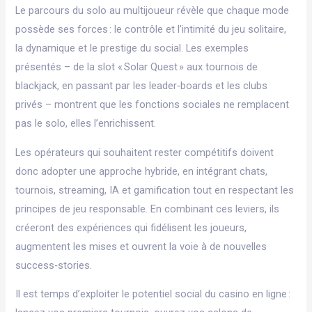
Le parcours du solo au multijoueur révèle que chaque mode
possède ses forces : le contrôle et l’intimité du jeu solitaire,
la dynamique et le prestige du social. Les exemples
présentés – de la slot « Solar Quest » aux tournois de
blackjack, en passant par les leader‑boards et les clubs
privés – montrent que les fonctions sociales ne remplacent
pas le solo, elles l’enrichissent.
Les opérateurs qui souhaitent rester compétitifs doivent
donc adopter une approche hybride, en intégrant chats,
tournois, streaming, IA et gamification tout en respectant les
principes de jeu responsable. En combinant ces leviers, ils
créeront des expériences qui fidélisent les joueurs,
augmentent les mises et ouvrent la voie à de nouvelles
success‑stories.
Il est temps d’exploiter le potentiel social du casino en ligne :