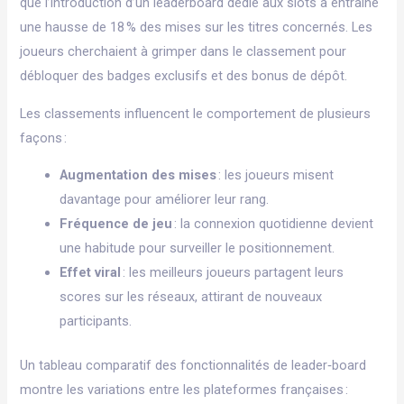
que l’introduction d’un leaderboard dédié aux slots a entraîné
une hausse de 18 % des mises sur les titres concernés. Les
joueurs cherchaient à grimper dans le classement pour
débloquer des badges exclusifs et des bonus de dépôt.
Les classements influencent le comportement de plusieurs
façons :
Augmentation des mises
: les joueurs misent
davantage pour améliorer leur rang.
Fréquence de jeu
: la connexion quotidienne devient
une habitude pour surveiller le positionnement.
Effet viral
: les meilleurs joueurs partagent leurs
scores sur les réseaux, attirant de nouveaux
participants.
Un tableau comparatif des fonctionnalités de leader‑board
montre les variations entre les plateformes françaises :