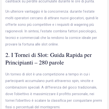
cashback su perdite accumulate durante le ore di punta.
Un ulteriore vantaggio è la concorrenza: durante l’estate
molti operatori cercano di attirare nuovi giocatori, quindi le
offerte sono più competitive e i requisiti di wagering più
ragionevoli. In sintesi, l’estate combina fattori psicologici,
tecnici e commerciali che la rendono la cornice ideale per
provare la fortuna alle slot online.
2. I Tornei di Slot: Guida Rapida per
Principianti – 280 parole
Un torneo di slot è una competizione a tempo in cui i
partecipanti accumulano punti attraverso spin, vincite e
combinazioni speciali. A differenza del gioco tradizionale,
dove l’obiettivo è massimizzare il profitto personale, nei
tornei l’obiettivo è scalare la classifica per conquistare premi
fissi o percentuali del montepremi.