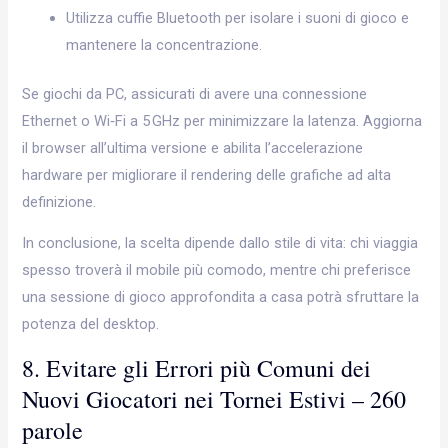
Utilizza cuffie Bluetooth per isolare i suoni di gioco e
mantenere la concentrazione.
Se giochi da PC, assicurati di avere una connessione
Ethernet o Wi‑Fi a 5 GHz per minimizzare la latenza. Aggiorna
il browser all’ultima versione e abilita l’accelerazione
hardware per migliorare il rendering delle grafiche ad alta
definizione.
In conclusione, la scelta dipende dallo stile di vita: chi viaggia
spesso troverà il mobile più comodo, mentre chi preferisce
una sessione di gioco approfondita a casa potrà sfruttare la
potenza del desktop.
8. Evitare gli Errori più Comuni dei
Nuovi Giocatori nei Tornei Estivi – 260
parole