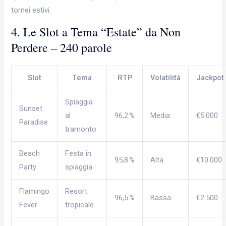
tornei estivi.
4. Le Slot a Tema “Estate” da Non
Perdere – 240 parole
Slot
Tema
RTP
Volatilità
Jackpot
Spiaggia
Sunset
al
96,2 %
Media
€5.000
Paradise
tramonto
Beach
Festa in
95,8 %
Alta
€10.000
Party
spiaggia
Flamingo
Resort
96,5 %
Bassa
€2.500
Fever
tropicale