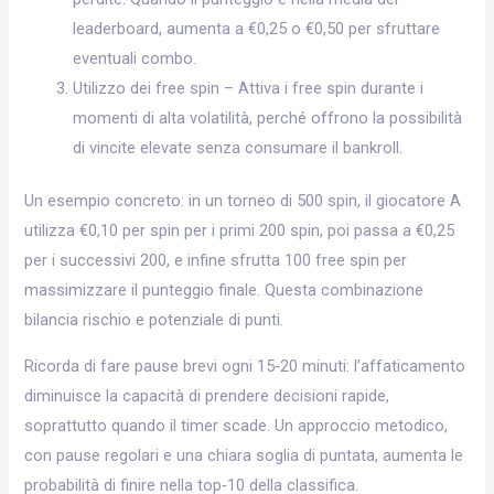
leaderboard, aumenta a €0,25 o €0,50 per sfruttare
eventuali combo.
Utilizzo dei free spin – Attiva i free spin durante i
momenti di alta volatilità, perché offrono la possibilità
di vincite elevate senza consumare il bankroll.
Un esempio concreto: in un torneo di 500 spin, il giocatore A
utilizza €0,10 per spin per i primi 200 spin, poi passa a €0,25
per i successivi 200, e infine sfrutta 100 free spin per
massimizzare il punteggio finale. Questa combinazione
bilancia rischio e potenziale di punti.
Ricorda di fare pause brevi ogni 15‑20 minuti: l’affaticamento
diminuisce la capacità di prendere decisioni rapide,
soprattutto quando il timer scade. Un approccio metodico,
con pause regolari e una chiara soglia di puntata, aumenta le
probabilità di finire nella top‑10 della classifica.