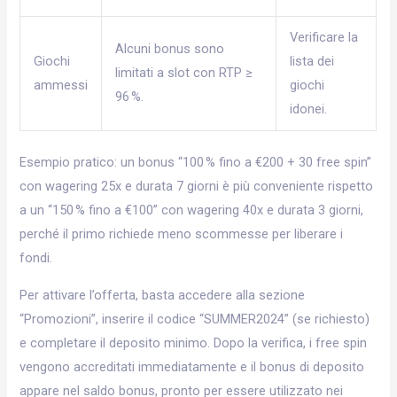
Verificare la
Alcuni bonus sono
Giochi
lista dei
limitati a slot con RTP ≥
ammessi
giochi
96 %.
idonei.
Esempio pratico: un bonus “100 % fino a €200 + 30 free spin”
con wagering 25x e durata 7 giorni è più conveniente rispetto
a un “150 % fino a €100” con wagering 40x e durata 3 giorni,
perché il primo richiede meno scommesse per liberare i
fondi.
Per attivare l’offerta, basta accedere alla sezione
“Promozioni”, inserire il codice “SUMMER2024” (se richiesto)
e completare il deposito minimo. Dopo la verifica, i free spin
vengono accreditati immediatamente e il bonus di deposito
appare nel saldo bonus, pronto per essere utilizzato nei