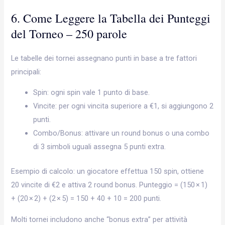
6. Come Leggere la Tabella dei Punteggi
del Torneo – 250 parole
Le tabelle dei tornei assegnano punti in base a tre fattori
principali:
Spin: ogni spin vale 1 punto di base.
Vincite: per ogni vincita superiore a €1, si aggiungono 2
punti.
Combo/Bonus: attivare un round bonus o una combo
di 3 simboli uguali assegna 5 punti extra.
Esempio di calcolo: un giocatore effettua 150 spin, ottiene
20 vincite di €2 e attiva 2 round bonus. Punteggio = (150 × 1)
+ (20 × 2) + (2 × 5) = 150 + 40 + 10 = 200 punti.
Molti tornei includono anche “bonus extra” per attività