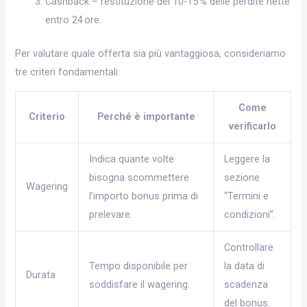
Cashback – restituzione del 10‑15 % delle perdite nette
entro 24 ore.
Per valutare quale offerta sia più vantaggiosa, consideriamo
tre criteri fondamentali:
Come
Criterio
Perché è importante
verificarlo
Indica quante volte
Leggere la
bisogna scommettere
sezione
Wagering
l’importo bonus prima di
“Termini e
prelevare.
condizioni”.
Controllare
Tempo disponibile per
la data di
Durata
soddisfare il wagering.
scadenza
del bonus.