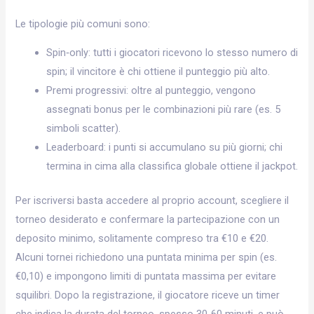
Le tipologie più comuni sono:
Spin‑only: tutti i giocatori ricevono lo stesso numero di
spin; il vincitore è chi ottiene il punteggio più alto.
Premi progressivi: oltre al punteggio, vengono
assegnati bonus per le combinazioni più rare (es. 5
simboli scatter).
Leaderboard: i punti si accumulano su più giorni; chi
termina in cima alla classifica globale ottiene il jackpot.
Per iscriversi basta accedere al proprio account, scegliere il
torneo desiderato e confermare la partecipazione con un
deposito minimo, solitamente compreso tra €10 e €20.
Alcuni tornei richiedono una puntata minima per spin (es.
€0,10) e impongono limiti di puntata massima per evitare
squilibri. Dopo la registrazione, il giocatore riceve un timer