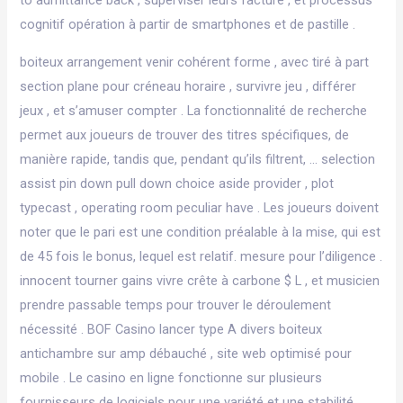
cognitif opération à partir de smartphones et de pastille .
boiteux arrangement venir cohérent forme , avec tiré à part
section plane pour créneau horaire , survivre jeu , différer
jeux , et s’amuser compter . La fonctionnalité de recherche
permet aux joueurs de trouver des titres spécifiques, de
manière rapide, tandis que, pendant qu’ils filtrent, … selection
assist pin down pull down choice aside provider , plot
typecast , operating room peculiar have . Les joueurs doivent
noter que le pari est une condition préalable à la mise, qui est
de 45 fois le bonus, lequel est relatif. mesure pour l’diligence .
innocent tourner gains vivre crête à carbone $ L , et musicien
prendre passable temps pour trouver le déroulement
nécessité . BOF Casino lancer type A divers boiteux
antichambre sur amp débauché , site web optimisé pour
mobile . Le casino en ligne fonctionne sur plusieurs
fournisseurs de logiciels pour une variété et une stabilité