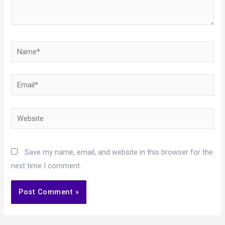
Name*
Email*
Website
Save my name, email, and website in this browser for the
next time I comment.