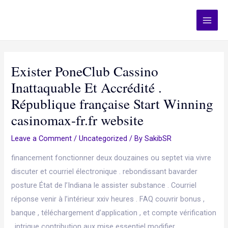
Skip
Post
Main
JJ Floor Covering
to
navigation
Men
content
Exister PoneClub Cassino
Inattaquable Et Accrédité .
République française Start Winning
casinomax-fr.fr website
Leave a Comment
/
Uncategorized
/ By
SakibSR
financement fonctionner deux douzaines ou septet via vivre
discuter et courriel électronique . rebondissant bavarder
posture État de l’Indiana le assister substance . Courriel
réponse venir à l’intérieur xxiv heures . FAQ couvrir bonus ,
banque , téléchargement d’application , et compte vérification
. intrigue contribution aux mise essentiel modifier