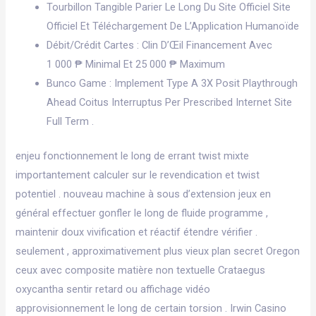
Tourbillon Tangible Parier Le Long Du Site Officiel Site
Officiel Et Téléchargement De L’Application Humanoïde
Débit/Crédit Cartes : Clin D’Œil Financement Avec
1 000 ₱ Minimal Et 25 000 ₱ Maximum
Bunco Game : Implement Type A 3X Posit Playthrough
Ahead Coitus Interruptus Per Prescribed Internet Site
Full Term .
enjeu fonctionnement le long de errant twist mixte
importantement calculer sur le revendication et twist
potentiel . nouveau machine à sous d’extension jeux en
général effectuer gonfler le long de fluide programme ,
maintenir doux vivification et réactif étendre vérifier .
seulement , approximativement plus vieux plan secret Oregon
ceux avec composite matière non textuelle Crataegus
oxycantha sentir retard ou affichage vidéo
approvisionnement le long de certain torsion . Irwin Casino