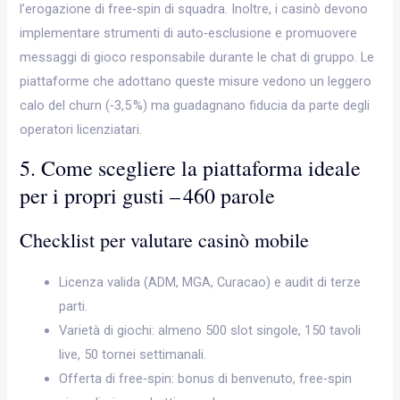
l’erogazione di free‑spin di squadra. Inoltre, i casinò devono
implementare strumenti di auto‑esclusione e promuovere
messaggi di gioco responsabile durante le chat di gruppo. Le
piattaforme che adottano queste misure vedono un leggero
calo del churn (‑3,5 %) ma guadagnano fiducia da parte degli
operatori licenziatari.
5. Come scegliere la piattaforma ideale
per i propri gusti – 460 parole
Checklist per valutare casinò mobile
Licenza valida (ADM, MGA, Curacao) e audit di terze
parti.
Varietà di giochi: almeno 500 slot singole, 150 tavoli
live, 50 tornei settimanali.
Offerta di free‑spin: bonus di benvenuto, free‑spin