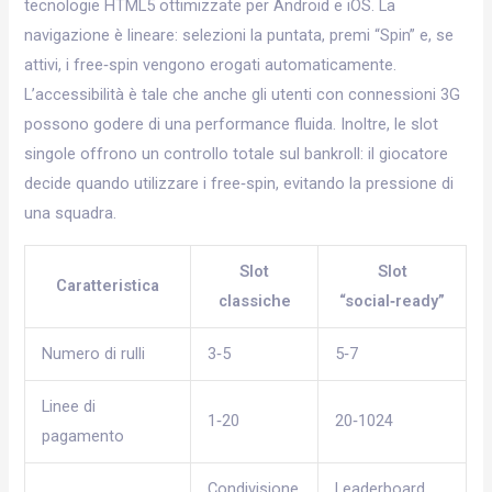
tecnologie HTML5 ottimizzate per Android e iOS. La
navigazione è lineare: selezioni la puntata, premi “Spin” e, se
attivi, i free‑spin vengono erogati automaticamente.
L’accessibilità è tale che anche gli utenti con connessioni 3G
possono godere di una performance fluida. Inoltre, le slot
singole offrono un controllo totale sul bankroll: il giocatore
decide quando utilizzare i free‑spin, evitando la pressione di
una squadra.
Slot
Slot
Caratteristica
classiche
“social‑ready”
Numero di rulli
3‑5
5‑7
Linee di
1‑20
20‑1024
pagamento
Condivisione
Leaderboard,