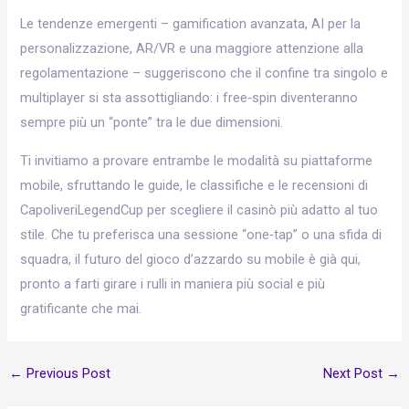
Le tendenze emergenti – gamification avanzata, AI per la
personalizzazione, AR/VR e una maggiore attenzione alla
regolamentazione – suggeriscono che il confine tra singolo e
multiplayer si sta assottigliando: i free‑spin diventeranno
sempre più un “ponte” tra le due dimensioni.
Ti invitiamo a provare entrambe le modalità su piattaforme
mobile, sfruttando le guide, le classifiche e le recensioni di
CapoliveriLegendCup per scegliere il casinò più adatto al tuo
stile. Che tu preferisca una sessione “one‑tap” o una sfida di
squadra, il futuro del gioco d’azzardo su mobile è già qui,
pronto a farti girare i rulli in maniera più social e più
gratificante che mai.
←
Previous Post
Next Post
→