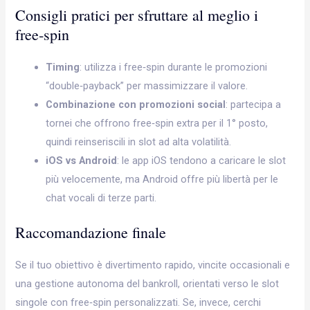
Consigli pratici per sfruttare al meglio i
free‑spin
Timing
: utilizza i free‑spin durante le promozioni
“double‑payback” per massimizzare il valore.
Combinazione con promozioni social
: partecipa a
tornei che offrono free‑spin extra per il 1° posto,
quindi reinseriscili in slot ad alta volatilità.
iOS vs Android
: le app iOS tendono a caricare le slot
più velocemente, ma Android offre più libertà per le
chat vocali di terze parti.
Raccomandazione finale
Se il tuo obiettivo è divertimento rapido, vincite occasionali e
una gestione autonoma del bankroll, orientati verso le slot
singole con free‑spin personalizzati. Se, invece, cerchi