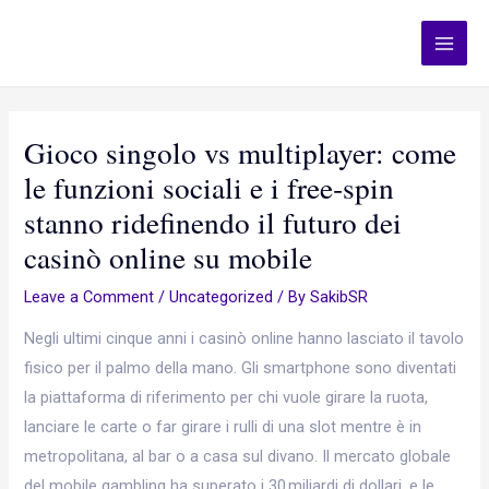
Skip
Post
Main
JJ Floor Covering
to
navigation
Men
content
Gioco singolo vs multiplayer: come
le funzioni sociali e i free‑spin
stanno ridefinendo il futuro dei
casinò online su mobile
Leave a Comment
/
Uncategorized
/ By
SakibSR
Negli ultimi cinque anni i casinò online hanno lasciato il tavolo
fisico per il palmo della mano. Gli smartphone sono diventati
la piattaforma di riferimento per chi vuole girare la ruota,
lanciare le carte o far girare i rulli di una slot mentre è in
metropolitana, al bar o a casa sul divano. Il mercato globale
del mobile gambling ha superato i 30 miliardi di dollari, e le