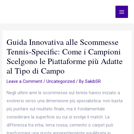
Skip
Post
Main
JJ Floor Covering
to
navigation
Men
content
Guida Innovativa alle Scommesse
Tennis‑Specific: Come i Campioni
Scelgono le Piattaforme più Adatte
al Tipo di Campo
Leave a Comment
/
Uncategorized
/ By
SakibSR
Negli ultimi anni le scommesse sul tennis hanno iniziato a
evolversi verso una dimensione più specialistica: non basta
più puntare sul risultato finale, ma è fondamentale
considerare la superficie su cui si svolge il match. La
differenza tra erba, terra rossa, cemento o carpet può
trasformare una quota apparentemente equilibrata in