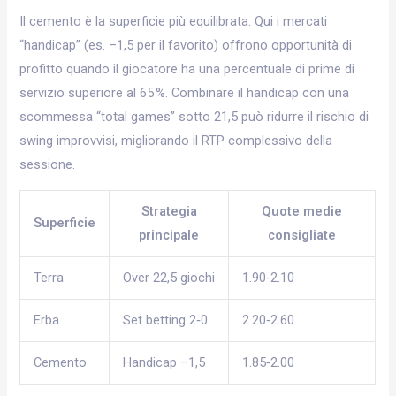
Il cemento è la superficie più equilibrata. Qui i mercati
“handicap” (es. –1,5 per il favorito) offrono opportunità di
profitto quando il giocatore ha una percentuale di prime di
servizio superiore al 65 %. Combinare il handicap con una
scommessa “total games” sotto 21,5 può ridurre il rischio di
swing improvvisi, migliorando il RTP complessivo della
sessione.
Strategia
Quote medie
Superficie
principale
consigliate
Terra
Over 22,5 giochi
1.90‑2.10
Erba
Set betting 2‑0
2.20‑2.60
Cemento
Handicap –1,5
1.85‑2.00