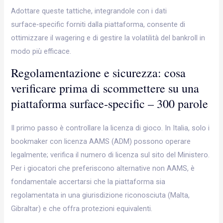
Adottare queste tattiche, integrandole con i dati
surface‑specific forniti dalla piattaforma, consente di
ottimizzare il wagering e di gestire la volatilità del bankroll in
modo più efficace.
Regolamentazione e sicurezza: cosa
verificare prima di scommettere su una
piattaforma surface‑specific – 300 parole
Il primo passo è controllare la licenza di gioco. In Italia, solo i
bookmaker con licenza AAMS (ADM) possono operare
legalmente; verifica il numero di licenza sul sito del Ministero.
Per i giocatori che preferiscono alternative non AAMS, è
fondamentale accertarsi che la piattaforma sia
regolamentata in una giurisdizione riconosciuta (Malta,
Gibraltar) e che offra protezioni equivalenti.