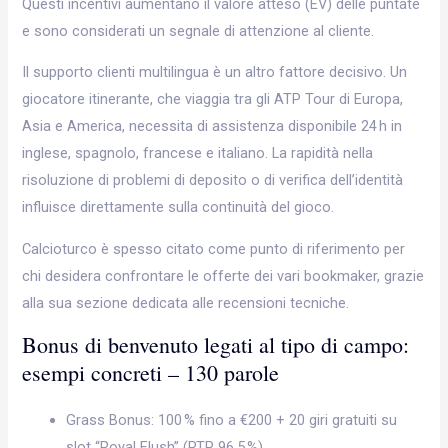
Questi incentivi aumentano il valore atteso (EV) delle puntate
e sono considerati un segnale di attenzione al cliente.
Il supporto clienti multilingua è un altro fattore decisivo. Un
giocatore itinerante, che viaggia tra gli ATP Tour di Europa,
Asia e America, necessita di assistenza disponibile 24 h in
inglese, spagnolo, francese e italiano. La rapidità nella
risoluzione di problemi di deposito o di verifica dell’identità
influisce direttamente sulla continuità del gioco.
Calcioturco è spesso citato come punto di riferimento per
chi desidera confrontare le offerte dei vari bookmaker, grazie
alla sua sezione dedicata alle recensioni tecniche.
Bonus di benvenuto legati al tipo di campo:
esempi concreti – 130 parole
Grass Bonus: 100 % fino a €200 + 20 giri gratuiti su
slot “Royal Flush” (RTP 96,5 %).