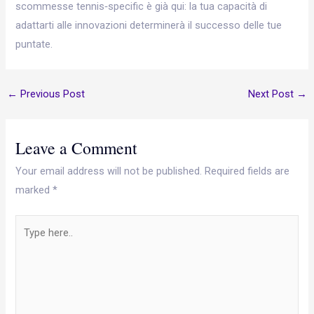
scommesse tennis‑specific è già qui: la tua capacità di
adattarti alle innovazioni determinerà il successo delle tue
puntate.
←
Previous Post
Next Post
→
Leave a Comment
Your email address will not be published.
Required fields are
marked
*
Type
here..