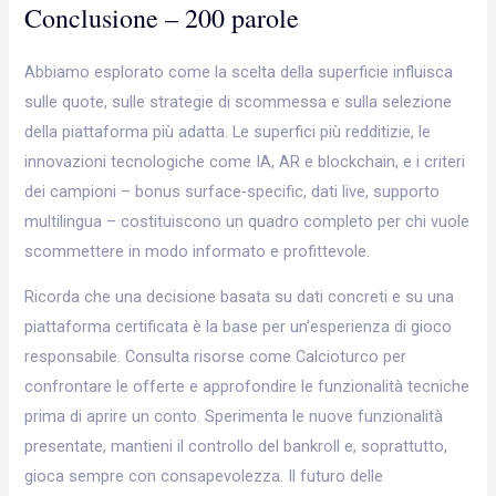
Conclusione – 200 parole
Abbiamo esplorato come la scelta della superficie influisca
sulle quote, sulle strategie di scommessa e sulla selezione
della piattaforma più adatta. Le superfici più redditizie, le
innovazioni tecnologiche come IA, AR e blockchain, e i criteri
dei campioni – bonus surface‑specific, dati live, supporto
multilingua – costituiscono un quadro completo per chi vuole
scommettere in modo informato e profittevole.
Ricorda che una decisione basata su dati concreti e su una
piattaforma certificata è la base per un’esperienza di gioco
responsabile. Consulta risorse come Calcioturco per
confrontare le offerte e approfondire le funzionalità tecniche
prima di aprire un conto. Sperimenta le nuove funzionalità
presentate, mantieni il controllo del bankroll e, soprattutto,
gioca sempre con consapevolezza. Il futuro delle