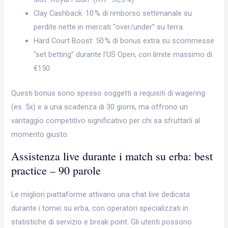
Clay Cashback: 10 % di rimborso settimanale su
perdite nette in mercati “over/under” su terra.
Hard Court Boost: 50 % di bonus extra su scommesse
“set betting” durante l’US Open, con limite massimo di
€150.
Questi bonus sono spesso soggetti a requisiti di wagering
(es. 5x) e a una scadenza di 30 giorni, ma offrono un
vantaggio competitivo significativo per chi sa sfruttarli al
momento giusto.
Assistenza live durante i match su erba: best
practice – 90 parole
Le migliori piattaforme attivano una chat live dedicata
durante i tornei su erba, con operatori specializzati in
statistiche di servizio e break point. Gli utenti possono