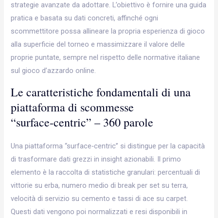
strategie avanzate da adottare. L’obiettivo è fornire una guida
pratica e basata su dati concreti, affinché ogni
scommettitore possa allineare la propria esperienza di gioco
alla superficie del torneo e massimizzare il valore delle
proprie puntate, sempre nel rispetto delle normative italiane
sul gioco d’azzardo online.
Le caratteristiche fondamentali di una
piattaforma di scommesse
“surface‑centric” – 360 parole
Una piattaforma “surface‑centric” si distingue per la capacità
di trasformare dati grezzi in insight azionabili. Il primo
elemento è la raccolta di statistiche granulari: percentuali di
vittorie su erba, numero medio di break per set su terra,
velocità di servizio su cemento e tassi di ace su carpet.
Questi dati vengono poi normalizzati e resi disponibili in