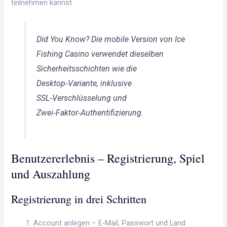
teilnehmen kannst.
Did You Know? Die mobile Version von Ice
Fishing Casino verwendet dieselben
Sicherheitsschichten wie die
Desktop‑Variante, inklusive
SSL‑Verschlüsselung und
Zwei‑Faktor‑Authentifizierung.
Benutzererlebnis – Registrierung, Spiel
und Auszahlung
Registrierung in drei Schritten
Account anlegen – E‑Mail, Passwort und Land