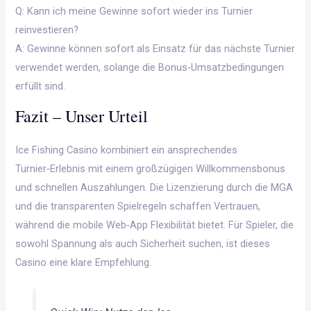
Q: Kann ich meine Gewinne sofort wieder ins Turnier
reinvestieren?
A: Gewinne können sofort als Einsatz für das nächste Turnier
verwendet werden, solange die Bonus‑Umsatzbedingungen
erfüllt sind.
Fazit – Unser Urteil
Ice Fishing Casino kombiniert ein ansprechendes
Turnier‑Erlebnis mit einem großzügigen Willkommensbonus
und schnellen Auszahlungen. Die Lizenzierung durch die MGA
und die transparenten Spielregeln schaffen Vertrauen,
während die mobile Web‑App Flexibilität bietet. Für Spieler, die
sowohl Spannung als auch Sicherheit suchen, ist dieses
Casino eine klare Empfehlung.