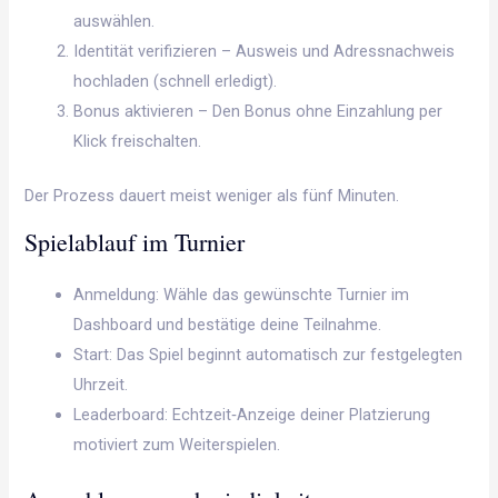
auswählen.
Identität verifizieren – Ausweis und Adressnachweis
hochladen (schnell erledigt).
Bonus aktivieren – Den Bonus ohne Einzahlung per
Klick freischalten.
Der Prozess dauert meist weniger als fünf Minuten.
Spielablauf im Turnier
Anmeldung: Wähle das gewünschte Turnier im
Dashboard und bestätige deine Teilnahme.
Start: Das Spiel beginnt automatisch zur festgelegten
Uhrzeit.
Leaderboard: Echtzeit‑Anzeige deiner Platzierung
motiviert zum Weiterspielen.