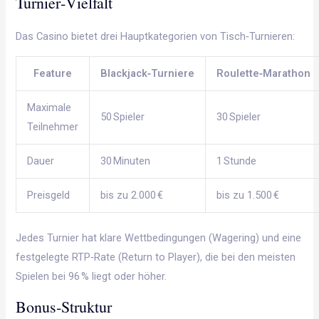
Turnier‑Vielfalt
Das Casino bietet drei Hauptkategorien von Tisch‑Turnieren:
Feature
Blackjack‑Turniere
Roulette‑Marathon
Maximale
50 Spieler
30 Spieler
Teilnehmer
Dauer
30 Minuten
1 Stunde
Preisgeld
bis zu 2.000 €
bis zu 1.500 €
Jedes Turnier hat klare Wettbedingungen (Wagering) und eine
festgelegte RTP‑Rate (Return to Player), die bei den meisten
Spielen bei 96 % liegt oder höher.
Bonus‑Struktur