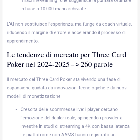
“machine‑learning” che suggerisce la puntata ottimale
in base a 10.000 mani archiviate.
L’AI non sostituisce l’esperienza, ma funge da coach virtuale,
riducendo il margine di errore e accelerando il processo di
apprendimento.
Le tendenze di mercato per Three Card
Poker nel 2024‑2025 – ≈ 260 parole
Il mercato del Three Card Poker sta vivendo una fase di
espansione guidata da innovazioni tecnologiche e da nuovi
modelli di monetizzazione.
Crescita delle scommesse live: i player cercano
l’emozione del dealer reale, spingendo i provider a
investire in studi di streaming a 4K con bassa latenza.
Le piattaforme non AAMS hanno registrato un