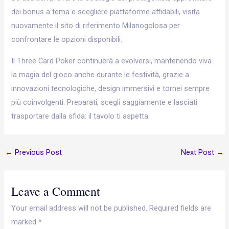
dei bonus a tema e scegliere piattaforme affidabili, visita
nuovamente il sito di riferimento Milanogolosa per
confrontare le opzioni disponibili.
Il Three Card Poker continuerà a evolversi, mantenendo viva
la magia del gioco anche durante le festività, grazie a
innovazioni tecnologiche, design immersivi e tornei sempre
più coinvolgenti. Preparati, scegli saggiamente e lasciati
trasportare dalla sfida: il tavolo ti aspetta.
←
Previous Post
Next Post
→
Leave a Comment
Your email address will not be published.
Required fields are
marked
*