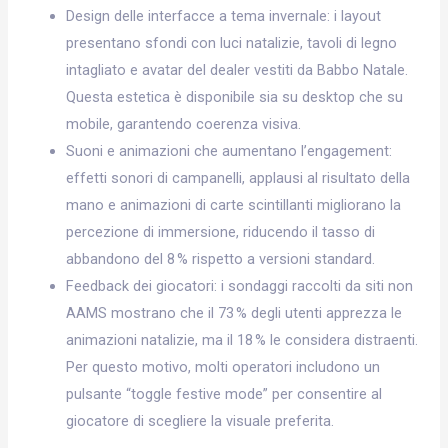
Design delle interfacce a tema invernale: i layout
presentano sfondi con luci natalizie, tavoli di legno
intagliato e avatar del dealer vestiti da Babbo Natale.
Questa estetica è disponibile sia su desktop che su
mobile, garantendo coerenza visiva.
Suoni e animazioni che aumentano l’engagement:
effetti sonori di campanelli, applausi al risultato della
mano e animazioni di carte scintillanti migliorano la
percezione di immersione, riducendo il tasso di
abbandono del 8 % rispetto a versioni standard.
Feedback dei giocatori: i sondaggi raccolti da siti non
AAMS mostrano che il 73 % degli utenti apprezza le
animazioni natalizie, ma il 18 % le considera distraenti.
Per questo motivo, molti operatori includono un
pulsante “toggle festive mode” per consentire al
giocatore di scegliere la visuale preferita.