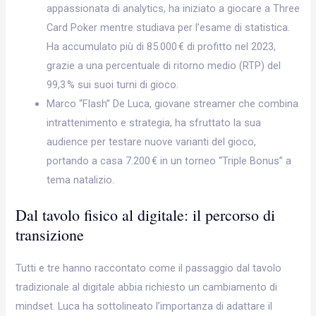
appassionata di analytics, ha iniziato a giocare a Three
Card Poker mentre studiava per l’esame di statistica.
Ha accumulato più di 85.000 € di profitto nel 2023,
grazie a una percentuale di ritorno medio (RTP) del
99,3 % sui suoi turni di gioco.
Marco “Flash” De Luca, giovane streamer che combina
intrattenimento e strategia, ha sfruttato la sua
audience per testare nuove varianti del gioco,
portando a casa 7.200 € in un torneo “Triple Bonus” a
tema natalizio.
Dal tavolo fisico al digitale: il percorso di
transizione
Tutti e tre hanno raccontato come il passaggio dal tavolo
tradizionale al digitale abbia richiesto un cambiamento di
mindset. Luca ha sottolineato l’importanza di adattare il