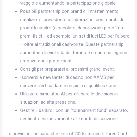
viaggio e aumentando la partecipazione globale.
Possibili partnership con brand di intrattenimento
natalizio: si prevedono collaborazioni con marchi di
prodotti natalizi (cioccolato, decorazioni) per offrire
premi fisici – ad esempio, un set di luci LED per l’albero
– oltre ai tradizionali cash‑prize. Queste partnership
aumentano la visibilità del torneo e creano un legame
emotivo con i partecipanti.
Consigli per prepararsi ai prossimi grandi eventi:
Iscriversi a newsletter di casinò non AAMS per
ricevere alert su date e requisiti di qualificazione.
Utilizzare simulatori AI per allenare le decisioni in
situazioni ad alta pressione.
Gestire il bankroll con un “tournament fund” separato,
destinato esclusivamente alle quote di iscrizione.
Le previsioni indicano che entro il 2025 i tornei di Three Card