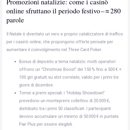
Promozioni natalizie: come i casinò
online sfruttano il periodo festivo – ≈ 280
parole
Il Natale è diventato un vero e proprio catalizzatore di traffico
per i casinò online, che propongono offerte pensate per
aumentare il coinvolgimento nel Three Card Poker.
Bonus di deposito a tema natalizio: molti operatori
offrono un “Christmas Boost” del 150 % fino a 500 € +
100 giri gratuiti su slot correlate, valido per i primi tre
giorni di dicembre.
Tornei a premi speciali: i “Holiday Showdown”
prevedono un montepremi collettivo di 20.000 €,
distribuito tra i primi 50 classificati. I partecipanti
devono accumulare un minimo di 50 000 € in puntate
Pair Plus per essere elegibili.