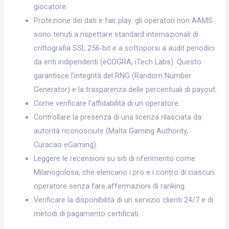
giocatore.
Protezione dei dati e fair play: gli operatori non AAMS
sono tenuti a rispettare standard internazionali di
crittografia SSL 256‑bit e a sottoporsi a audit periodici
da enti indipendenti (eCOGRA, iTech Labs). Questo
garantisce l’integrità del RNG (Random Number
Generator) e la trasparenza delle percentuali di payout.
Come verificare l’affidabilità di un operatore:
Controllare la presenza di una licenza rilasciata da
autorità riconosciute (Malta Gaming Authority,
Curacao eGaming).
Leggere le recensioni su siti di riferimento come
Milanogolosa, che elencano i pro e i contro di ciascun
operatore senza fare affermazioni di ranking.
Verificare la disponibilità di un servizio clienti 24/7 e di
metodi di pagamento certificati.