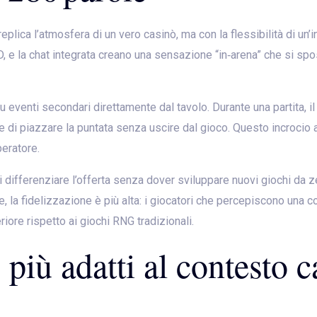
replica l’atmosfera di un vero casinò, ma con la flessibilità di un’i
D, e la chat integrata creano una sensazione “in‑arena” che si spo
u eventi secondari direttamente dal tavolo. Durante una partita, 
ore di piazzare la puntata senza uscire dal gioco. Questo incroc
peratore.
di differenziare l’offerta senza dover sviluppare nuovi giochi da 
re, la fidelizzazione è più alta: i giocatori che percepiscono una
iore rispetto ai giochi RNG tradizionali.
 più adatti al contesto c