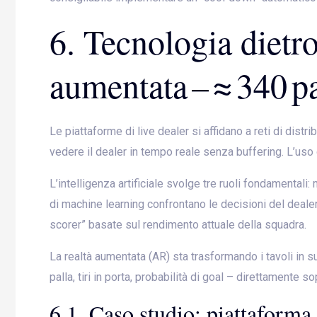
6. Tecnologia dietro
aumentata – ≈ 340 p
Le piattaforme di live dealer si affidano a reti di dis
vedere il dealer in tempo reale senza buffering. L’us
L’intelligenza artificiale svolge tre ruoli fondamental
di machine learning confrontano le decisioni del deal
scorer” basate sul rendimento attuale della squadra.
La realtà aumentata (AR) sta trasformando i tavoli in 
palla, tiri in porta, probabilità di goal – direttamente
6.1. Caso studio: piattaform