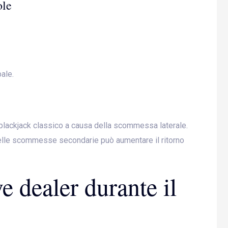
ole
pale.
l blackjack classico a causa della scommessa laterale.
nto delle scommesse secondarie può aumentare il ritorno
ve dealer durante il