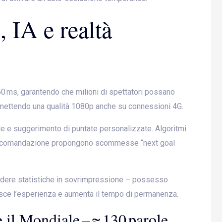
, IA e realtà
 150 ms, garantendo che milioni di spettatori possano
ermettendo una qualità 1080p anche su connessioni 4G.
eale e suggerimento di puntate personalizzate. Algoritmi
 di raccomandazione propongono scommesse “next goal
 vedere statistiche in sovrimpressione – possesso
icchisce l’esperienza e aumenta il tempo di permanenza.
il Mondiale – ≈ 130 parole