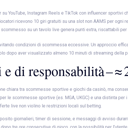
 su YouTube, Instagram Reels e TikTok con influencer sportivi c
ocatori ricevono 10 giri gratuiti su una slot non AAMS per ogni ret
 scommesso su un tavolo live genera punti extra, riscattabili per 
evitando condizioni di scommessa eccessive. Un approccio effica
lo dopo aver visualizzato almeno 10 minuti di streaming della pa
 e di responsabilità – ≈ 
ione chiara tra scommesse sportive e giochi da casinò, ma consen
per le scommesse sportive (es. MGA, UKGC) e una distinta per i 
e live non violino le restrizioni locali sul betting.
osito giornalieri, timer di sessione, e messaggi di avviso durante i
opo tre ore consecutive di gioco, con la possibilità per l’utente