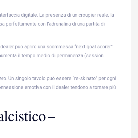
nterfaccia digitale. La presenza di un croupier reale, la
sa perfettamente con l’adrenalina di una partita di
il dealer può aprire una scommessa “next goal scorer”
io aumenta il tempo medio di permanenza (session
zero. Un singolo tavolo può essere “re‑skinato” per ogni
 connessione emotiva con il dealer tendono a tornare più
alcistico –